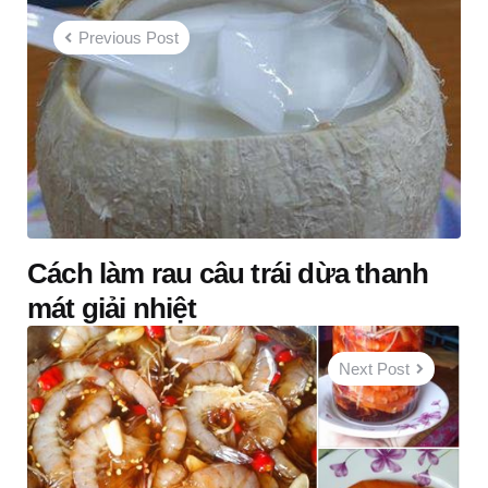
navigation
Previous Post
Cách làm rau câu trái dừa thanh
mát giải nhiệt
Next Post