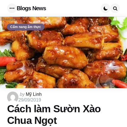
Blogs News
Menu
Searc
Cẩm nang ẩm thực
Posted
by
Mỹ Linh
by
29/09/2019
Cách làm Sườn Xào
Chua Ngọt