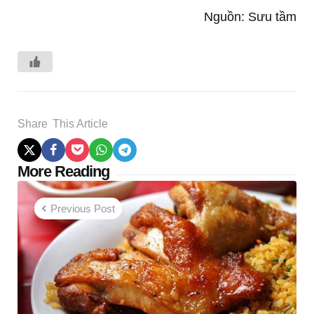
Nguồn: Sưu tầm
Share
This Article
Post
More Reading
navigation
Previous Post