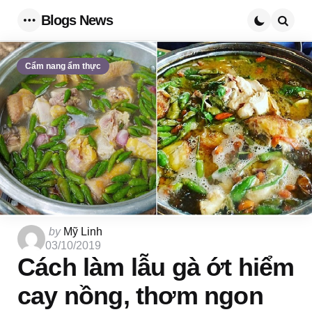
Blogs News
Menu
Searc
Cẩm nang ẩm thực
Posted
by
Mỹ Linh
by
03/10/2019
Cách làm lẫu gà ớt hiểm
cay nồng, thơm ngon