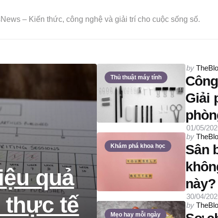
ews – Kiến thức, công nghệ và giải trí cho cuộc sống số.
Posted
by
TheBl
by
Công 
Thủ thuật máy tính
Giải
phòn
01/05/202
Posted
by
TheBl
by
Sân 
Khám phá khoa học
không
iệu quả
này?
30/04/202
 thực tế
Posted
by
TheBl
by
Mẹo hay mỗi ngày