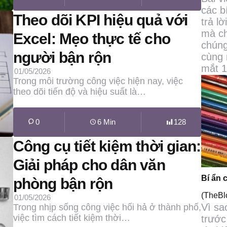
các b
Theo dõi KPI hiệu quả với
trả l
mà ch
Excel: Mẹo thực tế cho
chúng
người bận rộn
cùng 
mắt 1.
01/05/2026
Trong môi trường công việc hiện nay, việc
theo dõi tiến độ và hiệu suất là…
0
6 Min
128
Công cụ tiết kiệm thời gian:
Giải pháp cho dân văn
Bí ẩn 
phòng bận rộn
(TheB
01/05/2026
Vì sa
Trong nhịp sống công việc hối hả ở thành phố,
việc tìm cách tiết kiệm thời…
trước