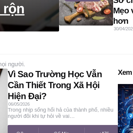
Sơ ch
 rộn
Mẹo v
hơn
30/04/202
mọi người.
Xem 
Vì Sao Trường Học Vẫn
Cần Thiết Trong Xã Hội
Hiện Đại?
06/05/2026
Trong nhịp sống hối hả của thành phố, nhiều
người đôi khi tự hỏi về vai…