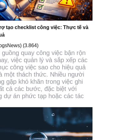
trợ tạo checklist công việc: Thực tế và
uả
logsNews)
(3.864)
 guồng quay công việc bận rộn
nay, việc quản lý và sắp xếp các
ục công việc sao cho hiệu quả
là một thách thức. Nhiều người
g gặp khó khăn trong việc ghi
ất cả các bước, đặc biệt với
 dự án phức tạp hoặc các tác