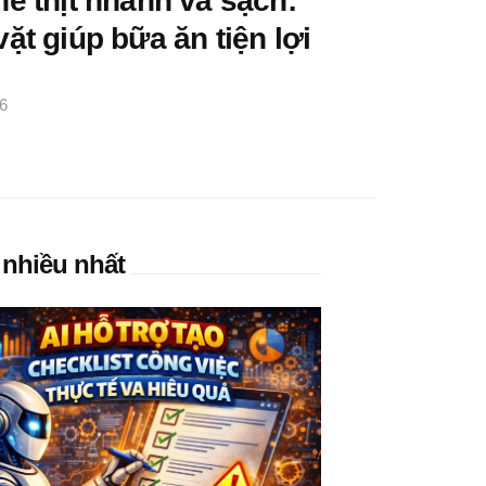
ế thịt nhanh và sạch:
ặt giúp bữa ăn tiện lợi
6
nhiều nhất