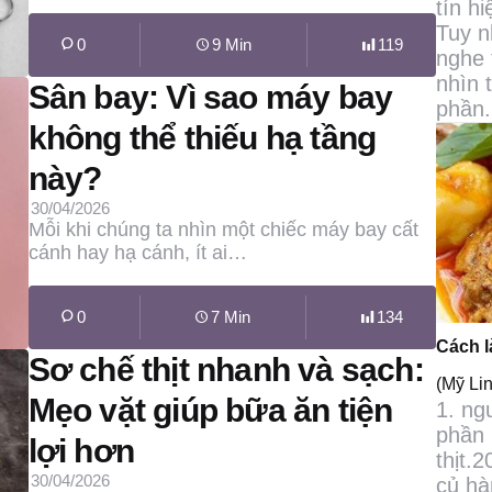
tín hi
Tuy nh
0
9 Min
119
nghe 
nhìn 
Sân bay: Vì sao máy bay
phần.
không thể thiếu hạ tầng
này?
30/04/2026
Mỗi khi chúng ta nhìn một chiếc máy bay cất
cánh hay hạ cánh, ít ai…
0
7 Min
134
Cách l
Sơ chế thịt nhanh và sạch:
(Mỹ Li
Mẹo vặt giúp bữa ăn tiện
1. ng
phần 
lợi hơn
thịt.
30/04/2026
củ h