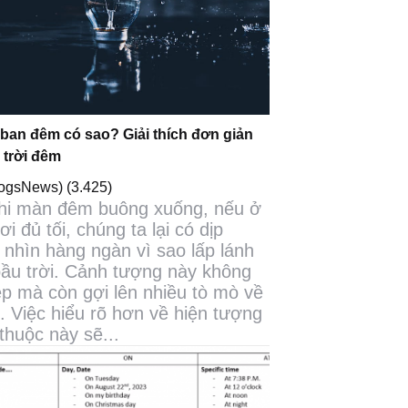
 ban đêm có sao? Giải thích đơn giản
 trời đêm
logsNews)
(3.425)
hi màn đêm buông xuống, nếu ở
ơi đủ tối, chúng ta lại có dịp
nhìn hàng ngàn vì sao lấp lánh
bầu trời. Cảnh tượng này không
ẹp mà còn gợi lên nhiều tò mò về
ụ. Việc hiểu rõ hơn về hiện tượng
thuộc này sẽ...