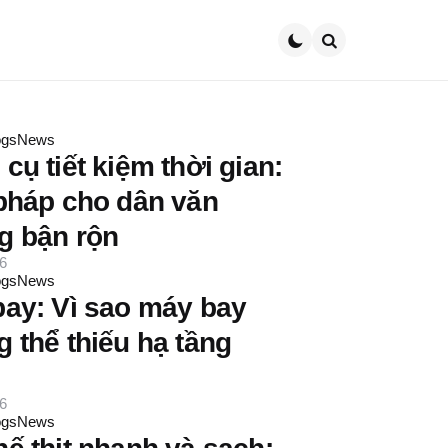
Search
ogsNews
cụ tiết kiệm thời gian:
 pháp cho dân văn
g bận rộn
6
ogsNews
bay: Vì sao máy bay
 thể thiếu hạ tầng
6
ogsNews