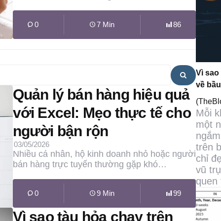
0
7 Min
86
Vì sao
Search
về bầu
Quản lý bán hàng hiệu quả
(TheB
với Excel: Mẹo thực tế cho
Mỗi k
một n
người bận rộn
ngắm 
03/05/2026
trên 
Nhiều cá nhân, hộ kinh doanh nhỏ hoặc người
chỉ đ
bán hàng trực tuyến thường gặp khó…
vũ tr
quen 
0
9 Min
99
Vì sao tàu hỏa chạy trên