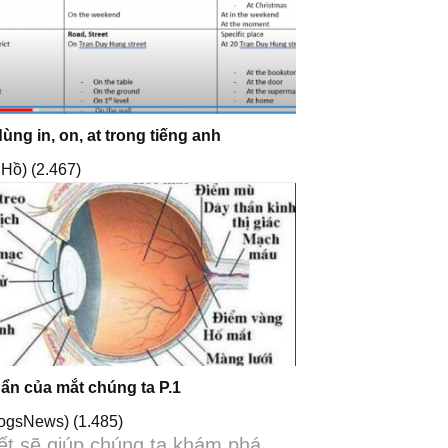
ùng in, on, at trong tiếng anh
 Hồ)
(2.467)
 ẩn của mắt chúng ta P.1
logsNews)
(1.485)
iết sẽ giúp chúng ta khám phá