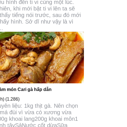
ệu hình đến ti vi cùng một lúc.
iên, khi mới bật ti vi lên ta sẽ
thấy tiếng nói trước, sau đó mới
thấy hình. Sở dĩ như vậy là vì
..
àm món Cari gà hấp dẫn
nh)
(1.286)
uyên liệu: 1kg thịt gà. Nên chọn
má đùi vì vừa có xương vừa
200g khoai lang200g khoai môn1
ành tâySảNước cốt dừaSữa