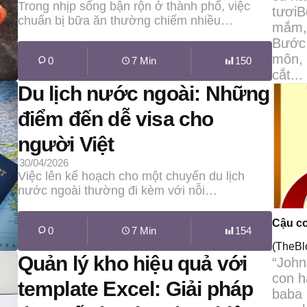
Trong nhịp sống bận rộn ở thành phố, việc
tươiB
chuẩn bị bữa ăn thường chiếm nhiều…
mắm, 
Bước 
môn, 
0
7 Min
150
cắt...
Du lịch nước ngoài: Những
điểm đến dễ visa cho
người Việt
30/04/2026
Việc lên kế hoạch cho một chuyến du lịch
nước ngoài thường đi kèm với nỗi…
Cậu co
0
7 Min
154
(TheB
Quản lý kho hiệu quả với
“John
con h
template Excel: Giải pháp
baba 