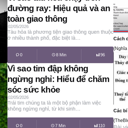
đường ray: Hiệu quả và an
toàn giao thông
02/05/2026
Tàu hỏa là phương tiện giao thông quen thuộc
ở nhiều thành phố, đặc biệt là…
Cách d
(Nghĩa
0
8 Min
96
Vì sao tim đập không
ngừng nghỉ: Hiểu để chăm
sóc sức khỏe
02/05/2026
Trái tim chúng ta là một bộ phận làm việc
không ngừng nghỉ, từ khi sinh…
Các bí
(TheB
0
7 Min
110
Bài v