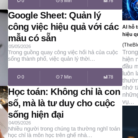
0
5 Min
76
Google Sheet: Quản lý
công việc hiệu quả với các
AI hỗ 
hiệu q
mẫu có sẵn
(TheB
05/05/2026
Trong
Trong guồng quay công việc hối hả của cuộc
hiện 
sống thành phố, việc quản lý thời…
đầu m
luôn 
0
7 Min
78
thườn
nhớ t
Học toán: Không chỉ là con
những
số, mà là tư duy cho cuộc
vụ...
sống hiện đại
04/05/2026
Nhiều người trong chúng ta thường nghĩ toán
học chỉ là môn học trên ghế nhà…