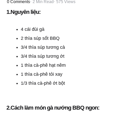
0
Comments
2 Min
Read
575
Views
1.Nguyên liệu:
4 cái đùi gà
2 thìa súp sốt BBQ
3/4 thìa súp tương cà
3/4 thìa súp tương ớt
1 thìa cà-phê hạt nêm
1 thìa cà-phê tỏi xay
1/3 thìa cà-phê ớt bột
2.Cách làm món gà nướng BBQ ngon: