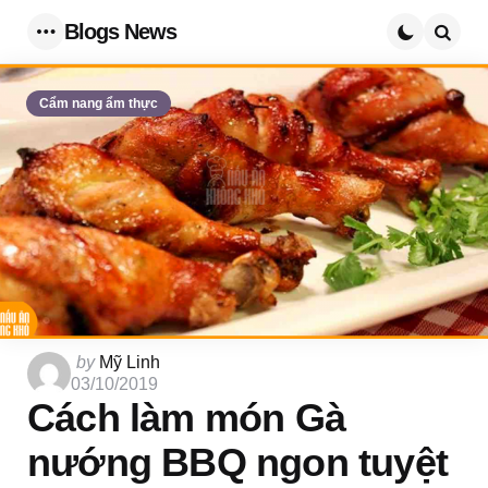
Blogs News
Menu
Searc
Cẩm nang ẩm thực
Posted
by
Mỹ Linh
by
03/10/2019
Cách làm món Gà
nướng BBQ ngon tuyệt