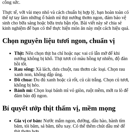
công sức.
Thực tế, với vài mẹo nhỏ và cách chuẩn bị hợp lý, bạn hoàn toàn có
thể tự tay làm những ổ bánh mì thịt nướng thơm ngon, đảm bảo vệ
sinh cho bữa sáng hoặc bữa trưa bận rộn. Bài viết này sẽ chia sẻ
kinh nghiệm để bạn có thể thực hiện món ăn này một cách hiệu quả.
Chọn nguyên liệu tươi ngon, chuẩn vị
Thịt:
Nên chọn thịt ba chỉ hoặc nạc vai có lẫn mỡ để khi
nướng không bị khô. Thịt tươi có màu hồng tự nhiên, độ đàn
hồi tốt.
Rau sống:
Xà lách, dưa chuột, rau thơm các loại. Chọn rau
xanh non, không dập úng.
Đồ chua:
Đu đủ xanh hoặc cà rốt, củ cải trắng. Chọn củ tươi,
không bị héo.
Bánh mì:
Chọn loại bánh mì vỏ giòn, ruột mềm, mới ra lò để
đảm bảo độ ngon.
Bí quyết ướp thịt thấm vị, mềm mọng
Gia vị cơ bản:
Nước mắm ngon, đường, dầu hào, hành tím
băm, tỏi băm, sả băm, tiêu xay. Có thể thêm chút dầu mè để
thịt thơm hơn.