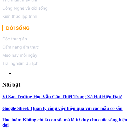
Công Nghệ và đời sống
Kiến thức lập trình
ĐỜI SỐNG
Góc thư giản
Cẩm nang ẩm thực
Mẹo hay mỗi ngày
Trãi nghiệm du lịch
Nổi bật
Vì Sao Trường Học Vẫn Cần Thiết Trong Xã Hội Hiện Đại?
Google Sheet: Quản lý công việc hiệu quả với các mẫu có sẵn
Học toán: Không chỉ là con số, mà là tư duy cho cuộc sống hiện
đại