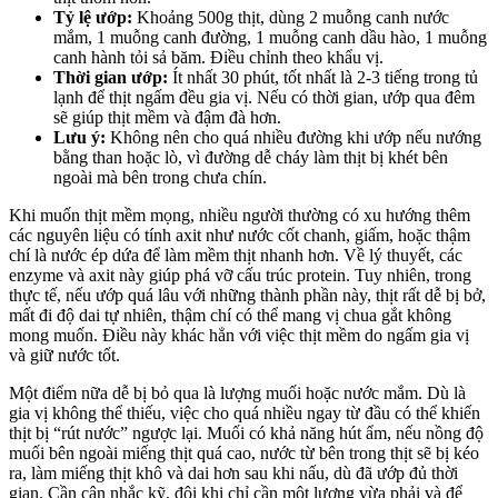
Tỷ lệ ướp:
Khoảng 500g thịt, dùng 2 muỗng canh nước
mắm, 1 muỗng canh đường, 1 muỗng canh dầu hào, 1 muỗng
canh hành tỏi sả băm. Điều chỉnh theo khẩu vị.
Thời gian ướp:
Ít nhất 30 phút, tốt nhất là 2-3 tiếng trong tủ
lạnh để thịt ngấm đều gia vị. Nếu có thời gian, ướp qua đêm
sẽ giúp thịt mềm và đậm đà hơn.
Lưu ý:
Không nên cho quá nhiều đường khi ướp nếu nướng
bằng than hoặc lò, vì đường dễ cháy làm thịt bị khét bên
ngoài mà bên trong chưa chín.
Khi muốn thịt mềm mọng, nhiều người thường có xu hướng thêm
các nguyên liệu có tính axit như nước cốt chanh, giấm, hoặc thậm
chí là nước ép dứa để làm mềm thịt nhanh hơn. Về lý thuyết, các
enzyme và axit này giúp phá vỡ cấu trúc protein. Tuy nhiên, trong
thực tế, nếu ướp quá lâu với những thành phần này, thịt rất dễ bị bở,
mất đi độ dai tự nhiên, thậm chí có thể mang vị chua gắt không
mong muốn. Điều này khác hẳn với việc thịt mềm do ngấm gia vị
và giữ nước tốt.
Một điểm nữa dễ bị bỏ qua là lượng muối hoặc nước mắm. Dù là
gia vị không thể thiếu, việc cho quá nhiều ngay từ đầu có thể khiến
thịt bị “rút nước” ngược lại. Muối có khả năng hút ẩm, nếu nồng độ
muối bên ngoài miếng thịt quá cao, nước từ bên trong thịt sẽ bị kéo
ra, làm miếng thịt khô và dai hơn sau khi nấu, dù đã ướp đủ thời
gian. Cần cân nhắc kỹ, đôi khi chỉ cần một lượng vừa phải và để