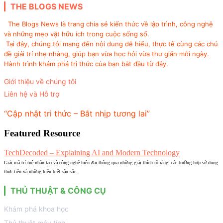
THE BLOGS NEWS
The Blogs News là trang chia sẻ kiến thức về lập trình, công nghệ
và những mẹo vặt hữu ích trong cuộc sống số.
Tại đây, chúng tôi mang đến nội dung dễ hiểu, thực tế cùng các chủ
đề giải trí nhẹ nhàng, giúp bạn vừa học hỏi vừa thư giãn mỗi ngày.
Hành trình khám phá tri thức của bạn bắt đầu từ đây.
Giới thiệu về chúng tôi
Liên hệ và Hỗ trợ
“Cập nhật tri thức – Bắt nhịp tương lai”
Featured Resource
TechDecoded – Explaining AI and Modern Technology
Giải mã trí tuệ nhân tạo và công nghệ hiện đại thông qua những giải thích rõ ràng, các trường hợp sử dụng
thực tiễn và những hiểu biết sâu sắc.
THỦ THUẬT & CÔNG CỤ
Khám phá khoa học
Thủ thuật máy tính