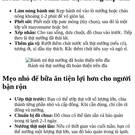
Làm nóng bánh mì:
Kẹp bánh mì vào lò nướng hoặc chảo
nóng khoảng 1-2 phút để vỏ giòn lại.
Phết sốt:
Phết một lớp pate mỏng (tùy chọn), sau đó là một
lớp sốt mayonnaise hoặc bơ.
Xếp nhân:
Cho rau sống, dưa chuột, đồ chua vào trước. Tiếp
theo là thịt nướng đã thái lát.
Thêm gia vị:
Rưới thêm chút nước sốt thịt nướng (nếu có),
tương ớt, xì dầu tùy thích. Rắc thêm chút tiêu xay và ngò rí.
Bánh mì thịt nướng đã hoàn thiện trên đĩa
Mẹo nhỏ để bữa ăn tiện lợi hơn cho người
bận rộn
Ướp thịt trước:
Bạn có thể ướp thịt với số lượng lớn, chia
thành từng phần nhỏ và cấp đông. Khi cần dùng, chỉ cần rã
đông và nướng.
Chuẩn bị đồ chua:
Đồ chua có thể làm sẵn và bảo quản
trong tủ lạnh 2-3 ngày.
Nướng thịt một lần:
Nếu có thời gian vào cuối tuần, bạn có
thể nướng một lượng thịt lớn, sau đó bảo quản trong tủ lạnh.