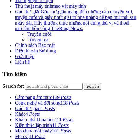
Trải nghiệm du lịch
Thủ thuật máy tính
mẹo vặt máy tính
Góc thư giãn
Góc thư giãn mang đến những câu chuyện vui,
truyện cười và giây phút giải trí nhẹ nhàng để bạn thư thái sau
ngày dài. Hãy thưởng thức những nội dung thú vị và thoải
mái tâm hồn cùng TheBlogsNews.
Truyện cười
Truyện ma
Chính sách Bảo mật
Điều khoản Sử dụng
Giới thiệu
Liên hệ
Tìm kiếm
Search for:
Search
Cẩm nang ẩm thực
149
Posts
Công nghệ và đời sống
118
Posts
Góc thư giãn
1
Posts
Khác
4
Posts
Khám phá khoa học
111
Posts
Kiến thức lập trình
41
Posts
Mẹo hay mỗi ngày
101
Posts
Mẹo vặt
1
Posts