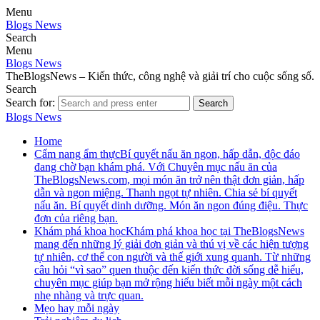
Menu
Blogs News
Search
Menu
Blogs News
TheBlogsNews – Kiến thức, công nghệ và giải trí cho cuộc sống số.
Search
Search for:
Search
Blogs News
Home
Cẩm nang ẩm thực
Bí quyết nấu ăn ngon, hấp dẫn, độc đáo
đang chờ bạn khám phá. Với Chuyên mục nấu ăn của
TheBlogsNews.com, mọi món ăn trở nên thật đơn giản, hấp
dẫn và ngon miệng. Thanh ngọt tự nhiên. Chia sẻ bí quyết
nấu ăn. Bí quyết dinh dưỡng. Món ăn ngon đúng điệu. Thực
đơn của riêng bạn.
Khám phá khoa học
Khám phá khoa học tại TheBlogsNews
mang đến những lý giải đơn giản và thú vị về các hiện tượng
tự nhiên, cơ thể con người và thế giới xung quanh. Từ những
câu hỏi “vì sao” quen thuộc đến kiến thức đời sống dễ hiểu,
chuyên mục giúp bạn mở rộng hiểu biết mỗi ngày một cách
nhẹ nhàng và trực quan.
Mẹo hay mỗi ngày