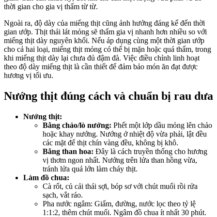
thời gian cho gia vị thấm từ từ.
Ngoài ra, độ dày của miếng thịt cũng ảnh hưởng đáng kể đến thời
gian ướp. Thịt thái lát mỏng sẽ thấm gia vị nhanh hơn nhiều so với
miếng thịt dày nguyên khối. Nếu áp dụng cùng một thời gian ướp
cho cả hai loại, miếng thịt mỏng có thể bị mặn hoặc quá thấm, trong
khi miếng thịt dày lại chưa đủ đậm đà. Việc điều chỉnh linh hoạt
theo độ dày miếng thịt là cần thiết để đảm bảo món ăn đạt được
hương vị tối ưu.
Nướng thịt đúng cách và chuẩn bị rau dưa
Nướng thịt:
Bằng chảo/lò nướng:
Phết một lớp dầu mỏng lên chảo
hoặc khay nướng. Nướng ở nhiệt độ vừa phải, lật đều
các mặt để thịt chín vàng đều, không bị khô.
Bằng than hoa:
Đây là cách truyền thống cho hương
vị thơm ngon nhất. Nướng trên lửa than hồng vừa,
tránh lửa quá lớn làm cháy thịt.
Làm đồ chua:
Cà rốt, củ cải thái sợi, bóp sơ với chút muối rồi rửa
sạch, vắt ráo.
Pha nước ngâm: Giấm, đường, nước lọc theo tỷ lệ
1:1:2, thêm chút muối. Ngâm đồ chua ít nhất 30 phút.