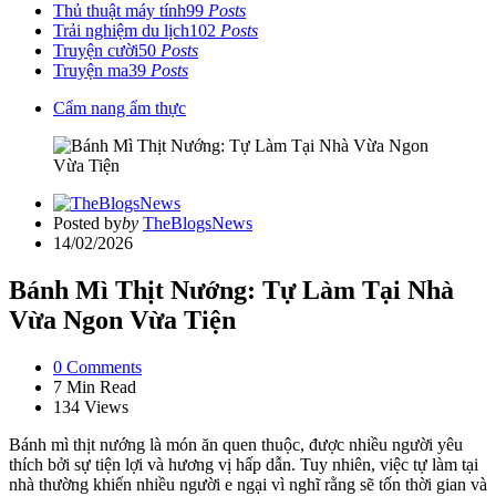
Thủ thuật máy tính
99
Posts
Trải nghiệm du lịch
102
Posts
Truyện cười
50
Posts
Truyện ma
39
Posts
Cẩm nang ẩm thực
Posted by
by
TheBlogsNews
14/02/2026
Bánh Mì Thịt Nướng: Tự Làm Tại Nhà
Vừa Ngon Vừa Tiện
0
Comments
7 Min
Read
134
Views
Bánh mì thịt nướng là món ăn quen thuộc, được nhiều người yêu
thích bởi sự tiện lợi và hương vị hấp dẫn. Tuy nhiên, việc tự làm tại
nhà thường khiến nhiều người e ngại vì nghĩ rằng sẽ tốn thời gian và