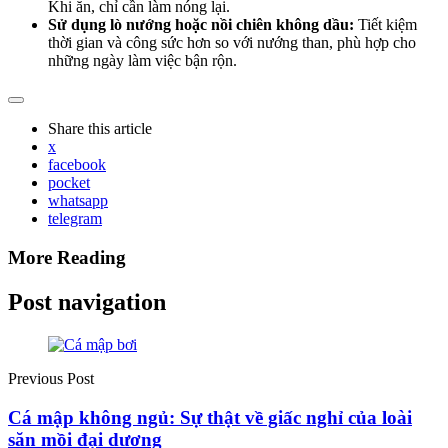
Khi ăn, chỉ cần làm nóng lại.
Sử dụng lò nướng hoặc nồi chiên không dầu:
Tiết kiệm
thời gian và công sức hơn so với nướng than, phù hợp cho
những ngày làm việc bận rộn.
Share
this article
x
facebook
pocket
whatsapp
telegram
More Reading
Post navigation
Previous Post
Cá mập không ngủ: Sự thật về giấc nghỉ của loài
săn mồi đại dương