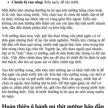
Chuẩn bị rau sống:
Rửa sạch, để ráo nước.
Một điểm nhỏ nhưng thường bị bỏ qua khi nướng bằng chảo hoặc
lò là việc làm nóng trước. Nếu chảo hay lò chưa đủ nhiệt, thịt sẽ dễ
bị dính, không tạo được lớp vỏ vàng giòn bên ngoài. Điều này
không chỉ ảnh hưởng đến thẩm mỹ mà còn làm thịt mất nước nhanh
hơn, dẫn đến thành phẩm khô và kém hấp dẫn.
Với nướng than hoa, việc giữ lửa than hồng vừa phải nghe có vẻ
đơn giản nhưng thực tế lại cần kinh nghiệm. Nhiều khi, chúng ta dễ
bắt đầu với than quá nóng, khiến mặt ngoài thịt cháy xém trong khi
bên trong chưa kịp chín tới. Ngược lại, nếu than nguội quá nhanh,
thịt sẽ bị “luộc” thay vì nướng, mất đi mùi thơm đặc trưng và độ săn
chắc. Việc điều chỉnh than liên tục để duy trì nhiệt độ ổn định là một
thử thách, đòi hỏi sự quan sát và điều chỉnh kịp thời.
Sau khi nướng xong, một mẹo nhỏ nhưng tạo ra khác biệt lớn là để
thịt nghỉ vài phút trước khi cắt. Khi thịt vừa nướng xong, các thớ cơ
vẫn đang co lại và giữ nước bên trong. Nếu cắt ngay, nước thịt sẽ
chảy ra ngoài, làm miếng thịt bị khô. Để thịt nghỉ giúp các thớ cơ
giãn ra, phân phối lại nước ép, giữ cho thịt mềm và mọng nước hơn
khi thưởng thức. Đây là bước thường bị bỏ qua do nôn nóng muốn
ăn ngay.
Hoàn thiện ổ bánh mì thịt nướng hấp dẫn