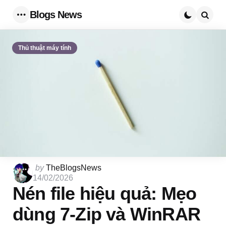
Blogs News
Menu
Searc
Thủ thuật máy tính
Posted
by
TheBlogsNews
by
14/02/2026
Nén file hiệu quả: Mẹo
dùng 7-Zip và WinRAR