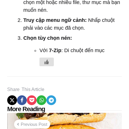
chọn một hoặc nhiều file, thư mục mà bạn
muốn nén.
Truy cập menu ngữ cảnh:
Nhấp chuột
phải vào các mục đã chọn.
Chọn tùy chọn nén:
Với
7-Zip
: Di chuột đến mục
Share
This Article
Post
More Reading
navigation
Previous Post