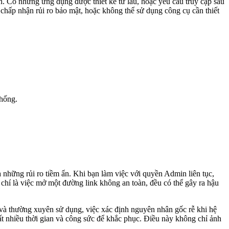
h. Có những ứng dụng được thiết kế từ lâu, hoặc yêu cầu truy cập sâu
hấp nhận rủi ro bảo mật, hoặc không thể sử dụng công cụ cần thiết
thống.
ua những rủi ro tiềm ẩn. Khi bạn làm việc với quyền Admin liên tục,
 chí là việc mở một đường link không an toàn, đều có thể gây ra hậu
và thường xuyên sử dụng, việc xác định nguyên nhân gốc rễ khi hệ
ất nhiều thời gian và công sức để khắc phục. Điều này không chỉ ảnh