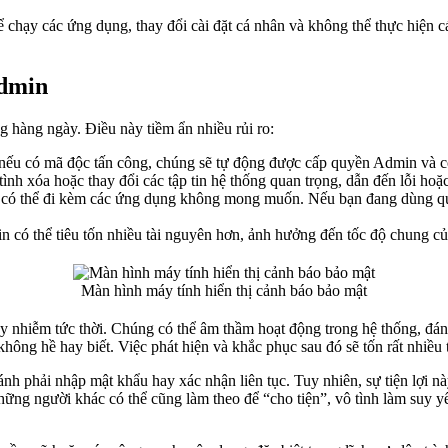
hể chạy các ứng dụng, thay đổi cài đặt cá nhân và không thể thực hiện
Admin
 hàng ngày. Điều này tiềm ẩn nhiều rủi ro:
 nếu có mã độc tấn công, chúng sẽ tự động được cấp quyền Admin và c
nh xóa hoặc thay đổi các tập tin hệ thống quan trọng, dẫn đến lỗi hoặ
 có thể đi kèm các ứng dụng không mong muốn. Nếu bạn đang dùng q
có thể tiêu tốn nhiều tài nguyên hơn, ảnh hưởng đến tốc độ chung c
Màn hình máy tính hiển thị cảnh báo bảo mật
 nhiễm tức thời. Chúng có thể âm thầm hoạt động trong hệ thống, đánh
ng hề hay biết. Việc phát hiện và khắc phục sau đó sẽ tốn rất nhiều th
ánh phải nhập mật khẩu hay xác nhận liên tục. Tuy nhiên, sự tiện lợi nà
ững người khác có thể cũng làm theo để “cho tiện”, vô tình làm suy y