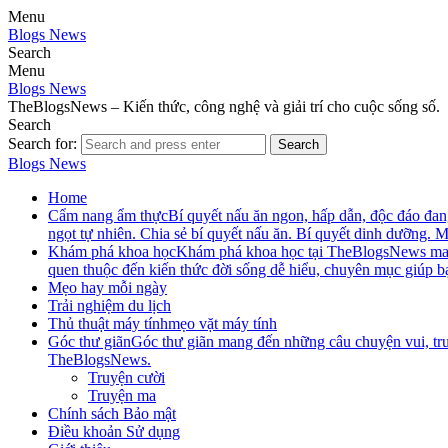
Menu
Blogs News
Search
Menu
Blogs News
TheBlogsNews – Kiến thức, công nghệ và giải trí cho cuộc sống số.
Search
Search for:
Search
Blogs News
Home
Cẩm nang ẩm thực
Bí quyết nấu ăn ngon, hấp dẫn, độc đáo đ
ngọt tự nhiên. Chia sẻ bí quyết nấu ăn. Bí quyết dinh dưỡng.
Khám phá khoa học
Khám phá khoa học tại TheBlogsNews mang đ
quen thuộc đến kiến thức đời sống dễ hiểu, chuyên mục giúp b
Mẹo hay mỗi ngày
Trải nghiệm du lịch
Thủ thuật máy tính
mẹo vặt máy tính
Góc thư giãn
Góc thư giãn mang đến những câu chuyện vui, truy
TheBlogsNews.
Truyện cười
Truyện ma
Chính sách Bảo mật
Điều khoản Sử dụng