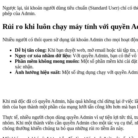
Ngược lại, tài khoản người dùng tiêu chuẩn (Standard User) chỉ có t
phép của Admin.
Rủi ro khi luôn chạy máy tính với quyền 
Nhiều người có thói quen sử dụng tài khoản Admin cho mọi hoạt động
Dễ bị tấn công:
Khi bạn duyệt web, mở email hoặc tải tập tin,
Nguy cơ xóa nhầm dữ liệu:
Với quyền Admin, bạn có thể vô tì
Phần mềm không mong muốn:
Một số phần mềm khi cài đặt
xác nhận.
Ảnh hưởng hiệu suất:
Một số ứng dụng chạy với quyền Admin 
Khi mã độc đã có quyền Admin, hậu quả không chỉ dừng lại ở việc lây
tính của bạn thành một phần của mạng lưới tấn công lớn hơn mà bạn khô
Thực tế, nhiều người chọn dùng quyền Admin vì sự tiện lợi tức thì, tr
nhóm. Khi một thành viên cần quyền Admin cho một tác vụ cụ thể, nh
chóng thường khiến chúng ta bỏ qua những rủi ro tiềm ẩn này.