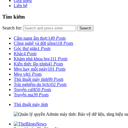
Giới thiệu
Liên hệ
Tìm kiếm
Search for:
Search
Cẩm nang ẩm thực
149
Posts
Công nghệ và đời sống
118
Posts
Góc thư giãn
1
Posts
Khác
4
Posts
Khám phá khoa học
111
Posts
Kiến thức lập trình
41
Posts
Mẹo hay mỗi ngày
101
Posts
Mẹo vặt
1
Posts
Thủ thuật máy tính
99
Posts
Trải nghiệm du lịch
102
Posts
Truyện cười
50
Posts
Truyện ma
39
Posts
Thủ thuật máy tính