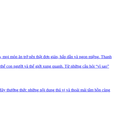
mọi món ăn trở nên thật đơn giản, hấp dẫn và ngon miệng. Thanh
thể con người và thế giới xung quanh. Từ những câu hỏi “vì sao”
 Hãy thưởng thức những nội dung thú vị và thoải mái tâm hồn cùng