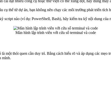
n cài đặt nhiều công cụ hoặc thư viện có thể xung đột, hãy dùng máy 
ầu cụ thể từ dự án, bạn không nên chạy các môi trường phát triển tích
kỳ script nào (ví dụ: PowerShell, Bash), hãy kiểm tra kỹ nội dung của
Màn hình lập trình viên với cửa sổ terminal và code
 là một thói quen cần duy trì. Bằng cách hiểu rõ và áp dụng các mẹo t
h mình.