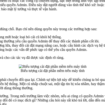
mềm cũ hoặc các công cụ chuyên dụng, đặc biệt trong lĩnh vực lập trìn
iếu quyền Admin. Điều này đặt người dùng vào tình thế khó xử: hoặc c
t bảo mật lý tưởng và thực tế vận hành.
đúng chỗ. Bạn chỉ nên dùng quyền này trong các trường hợp sau:
g mới hoặc loại bỏ cái cũ khỏi hệ thống.
g thường yêu cầu quyền Admin để thay đổi các thành phần cốt lõi.
ng lửa, thay đổi cài đặt mạng nâng cao, hoặc cấu hình các dịch vụ hệ 
hống hoặc các vấn đề phức tạp có thể yêu cầu quyền Admin.
và cho các tác vụ đã được xác định rõ ràng.
Biểu tượng cài đặt phần mềm trên máy tính
 phải chuyển đổi qua lại. Chính sự tiện lợi này dễ khiến chúng ta bỏ q
đến hệ thống. Một cú nhấp chuột sai, một tập tin bị xóa nhầm, hay thậm
ười dùng thông thường.
 lường. Trong môi trường làm việc nhóm, nếu ai cũng có quyền Admin 
ay đổi đó có mục đích gì? Những câu hỏi này rất khó trả lời, dẫn đến m
 đội.