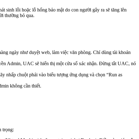
át sinh lỗi hoặc lỗ hổng bảo mật do con người gây ra sẽ tăng lên
ười thường bỏ qua.
 hàng ngày như duyệt web, làm việc văn phòng. Chỉ dùng tài khoản
yền Admin, UAC sẽ hiển thị một cửa sổ xác nhận. Đừng tắt UAC, nó
ãy nhấp chuột phải vào biểu tượng ứng dụng và chọn “Run as
min không cần thiết.
n trọng: