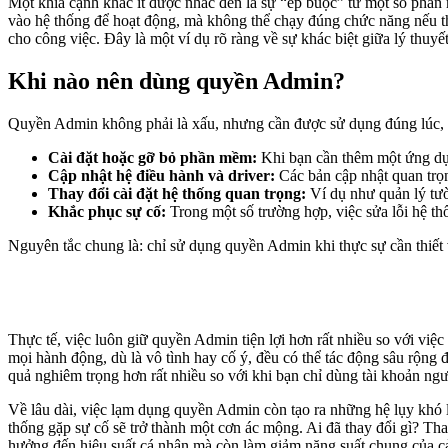
Một khía cạnh khác ít được nhắc đến là sự “ép buộc” từ một số phần 
vào hệ thống để hoạt động, mà không thể chạy đúng chức năng nếu th
cho công việc. Đây là một ví dụ rõ ràng về sự khác biệt giữa lý thuyế
Khi nào nên dùng quyền Admin?
Quyền Admin không phải là xấu, nhưng cần được sử dụng đúng lúc, 
Cài đặt hoặc gỡ bỏ phần mềm:
Khi bạn cần thêm một ứng dụn
Cập nhật hệ điều hành và driver:
Các bản cập nhật quan trọn
Thay đổi cài đặt hệ thống quan trọng:
Ví dụ như quản lý tườ
Khắc phục sự cố:
Trong một số trường hợp, việc sửa lỗi hệ t
Nguyên tắc chung là: chỉ sử dụng quyền Admin khi thực sự cần thiết 
Thực tế, việc luôn giữ quyền Admin tiện lợi hơn rất nhiều so với việc
mọi hành động, dù là vô tình hay cố ý, đều có thể tác động sâu rộng 
quả nghiêm trọng hơn rất nhiều so với khi bạn chỉ dùng tài khoản ng
Về lâu dài, việc lạm dụng quyền Admin còn tạo ra những hệ lụy khó
thống gặp sự cố sẽ trở thành một cơn ác mộng. Ai đã thay đổi gì? Th
hưởng đến hiệu suất cá nhân mà còn làm giảm năng suất chung của cả