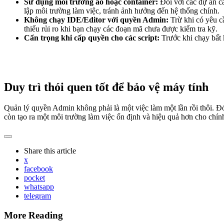
Sử dụng môi trường ảo hoặc container:
Đối với các dự án cầ
lập môi trường làm việc, tránh ảnh hưởng đến hệ thống chính.
Không chạy IDE/Editor với quyền Admin:
Trừ khi có yêu c
thiểu rủi ro khi bạn chạy các đoạn mã chưa được kiểm tra kỹ.
Cẩn trọng khi cấp quyền cho các script:
Trước khi chạy bất 
Duy trì thói quen tốt để bảo vệ máy tính
Quản lý quyền Admin không phải là một việc làm một lần rồi thôi. Đó
còn tạo ra một môi trường làm việc ổn định và hiệu quả hơn cho chín
Share
this article
x
facebook
pocket
whatsapp
telegram
More Reading