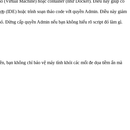
ảo (Virtual Machine) hoặc container (như Docker). Điều này giúp cô
 hợp (IDE) hoặc trình soạn thảo code với quyền Admin. Điều này giảm
 nó. Đừng cấp quyền Admin nếu bạn không hiểu rõ script đó làm gì.
rên, bạn không chỉ bảo vệ máy tính khỏi các mối đe dọa tiềm ẩn mà