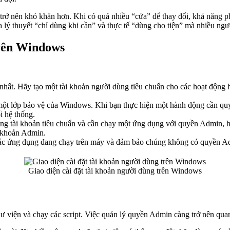
trở nên khó khăn hơn. Khi có quá nhiều “cửa” để thay đổi, khả năng ph
a lý thuyết “chỉ dùng khi cần” và thực tế “dùng cho tiện” mà nhiều ng
trên Windows
nhất. Hãy tạo một tài khoản người dùng tiêu chuẩn cho các hoạt động
t lớp bảo vệ của Windows. Khi bạn thực hiện một hành động cần qu
i hệ thống.
g tài khoản tiêu chuẩn và cần chạy một ứng dụng với quyền Admin, h
i khoản Admin.
ác ứng dụng đang chạy trên máy và đảm bảo chúng không có quyền Ad
Giao diện cài đặt tài khoản người dùng trên Windows
thư viện và chạy các script. Việc quản lý quyền Admin càng trở nên qua