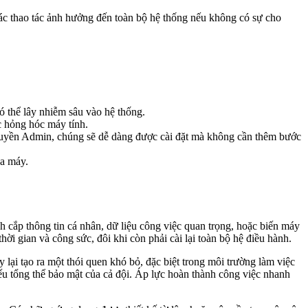
 các thao tác ảnh hưởng đến toàn bộ hệ thống nếu không có sự cho
ó thể lây nhiễm sâu vào hệ thống.
c hỏng hóc máy tính.
uyền Admin, chúng sẽ dễ dàng được cài đặt mà không cần thêm bước
ủa máy.
 cắp thông tin cá nhân, dữ liệu công việc quan trọng, hoặc biến máy
ời gian và công sức, đôi khi còn phải cài lại toàn bộ hệ điều hành.
y lại tạo ra một thói quen khó bỏ, đặc biệt trong môi trường làm việc
ếu tổng thể bảo mật của cả đội. Áp lực hoàn thành công việc nhanh