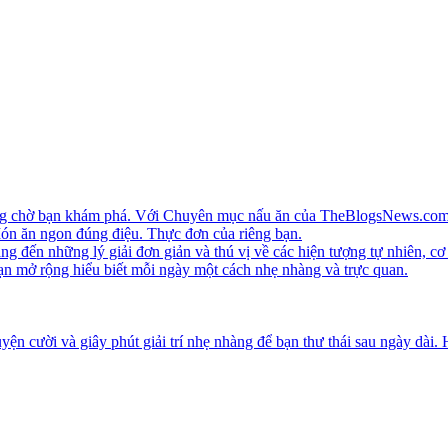
ang chờ bạn khám phá. Với Chuyên mục nấu ăn của TheBlogsNews.com, 
 Món ăn ngon đúng điệu. Thực đơn của riêng bạn.
ến những lý giải đơn giản và thú vị về các hiện tượng tự nhiên, cơ 
ạn mở rộng hiểu biết mỗi ngày một cách nhẹ nhàng và trực quan.
ện cười và giây phút giải trí nhẹ nhàng để bạn thư thái sau ngày dài.