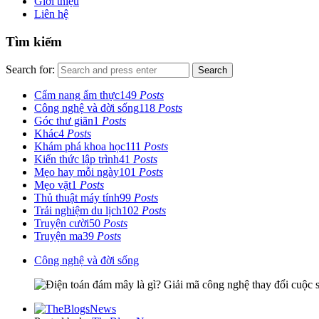
Giới thiệu
Liên hệ
Tìm kiếm
Search for:
Search
Cẩm nang ẩm thực
149
Posts
Công nghệ và đời sống
118
Posts
Góc thư giãn
1
Posts
Khác
4
Posts
Khám phá khoa học
111
Posts
Kiến thức lập trình
41
Posts
Mẹo hay mỗi ngày
101
Posts
Mẹo vặt
1
Posts
Thủ thuật máy tính
99
Posts
Trải nghiệm du lịch
102
Posts
Truyện cười
50
Posts
Truyện ma
39
Posts
Công nghệ và đời sống