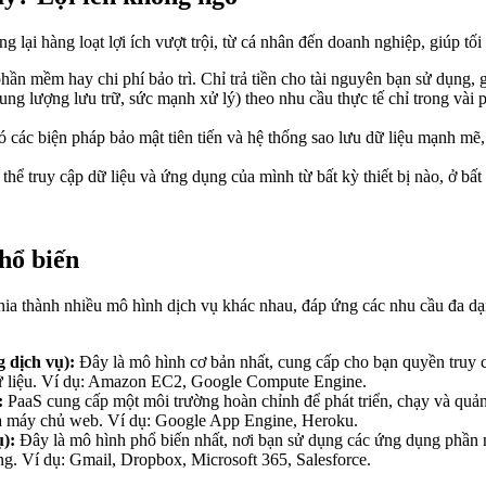
ại hàng loạt lợi ích vượt trội, từ cá nhân đến doanh nghiệp, giúp tối
n mềm hay chi phí bảo trì. Chỉ trả tiền cho tài nguyên bạn sử dụng, 
g lượng lưu trữ, sức mạnh xử lý) theo nhu cầu thực tế chỉ trong vài p
ác biện pháp bảo mật tiên tiến và hệ thống sao lưu dữ liệu mạnh mẽ, đ
 thể truy cập dữ liệu và ứng dụng của mình từ bất kỳ thiết bị nào, ở bấ
hổ biến
a thành nhiều mô hình dịch vụ khác nhau, đáp ứng các nhu cầu đa dạn
g dịch vụ):
Đây là mô hình cơ bản nhất, cung cấp cho bạn quyền truy c
dữ liệu. Ví dụ: Amazon EC2, Google Compute Engine.
:
PaaS cung cấp một môi trường hoàn chỉnh để phát triển, chạy và quản
 và máy chủ web. Ví dụ: Google App Engine, Heroku.
):
Đây là mô hình phổ biến nhất, nơi bạn sử dụng các ứng dụng phần 
ng. Ví dụ: Gmail, Dropbox, Microsoft 365, Salesforce.