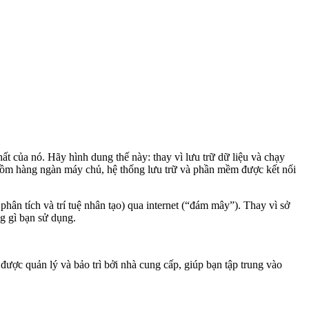
t của nó. Hãy hình dung thế này: thay vì lưu trữ dữ liệu và chạy
gồm hàng ngàn máy chủ, hệ thống lưu trữ và phần mềm được kết nối
hân tích và trí tuệ nhân tạo) qua internet (“đám mây”). Thay vì sở
ng gì bạn sử dụng.
được quản lý và bảo trì bởi nhà cung cấp, giúp bạn tập trung vào