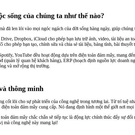
ộc sống của chúng ta như thế nào?
đã len lỏi vào mọi ngóc ngách của đời sống hàng ngày, giúp chúng ta l
rive, Dropbox, iCloud cho phép bạn lưu trữ ảnh, video, tài liệu an toà
cho phép bạn tạo, chỉnh sửa và chia sẻ tài liệu, bảng tính, bài thuyết t
Spotify, YouTube đều hoạt động dựa trên điện toán đám mây, mang đến
(quản lý quan hệ khách hàng), ERP (hoạch định nguồn lực doanh nghi
óng và mở rộng thị trường.
 và thông minh
 cốt lõi cho sự phát triển của công nghệ trong tương lai. Từ trí tuệ n
à điện toán đám mây cung cấp. Nó đang định hình một thế giới nơi mọi 
toán đám mây chắc chắn sẽ tiếp tục là động lực chính thúc đẩy sự đổi 
vị mà công nghệ này mang lại!