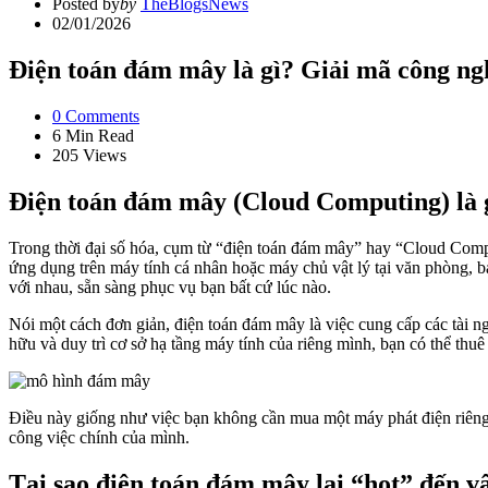
Posted by
by
TheBlogsNews
02/01/2026
Điện toán đám mây là gì? Giải mã công ngh
0
Comments
6 Min
Read
205
Views
Điện toán đám mây (Cloud Computing) là g
Trong thời đại số hóa, cụm từ “điện toán đám mây” hay “Cloud Comput
ứng dụng trên máy tính cá nhân hoặc máy chủ vật lý tại văn phòng,
với nhau, sẵn sàng phục vụ bạn bất cứ lúc nào.
Nói một cách đơn giản, điện toán đám mây là việc cung cấp các tài ng
hữu và duy trì cơ sở hạ tầng máy tính của riêng mình, bạn có thể thu
Điều này giống như việc bạn không cần mua một máy phát điện riêng m
công việc chính của mình.
Tại sao điện toán đám mây lại “hot” đến v