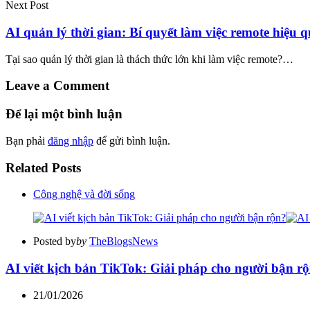
Next Post
AI quản lý thời gian: Bí quyết làm việc remote hiệu 
Tại sao quản lý thời gian là thách thức lớn khi làm việc remote?…
Leave a Comment
Để lại một bình luận
Bạn phải
đăng nhập
để gửi bình luận.
Related Posts
Công nghệ và đời sống
Posted by
by
TheBlogsNews
AI viết kịch bản TikTok: Giải pháp cho người bận r
21/01/2026