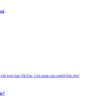
quả
ộn?