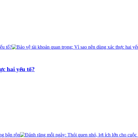
ực hai yếu tố?