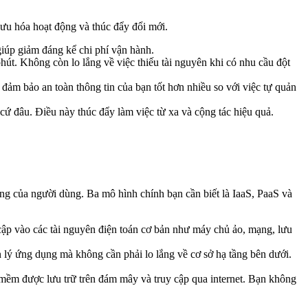
 ưu hóa hoạt động và thúc đẩy đổi mới.
giúp giảm đáng kể chi phí vận hành.
hút. Không còn lo lắng về việc thiếu tài nguyên khi có nhu cầu đột
ảm bảo an toàn thông tin của bạn tốt hơn nhiều so với việc tự quản
t cứ đâu. Điều này thúc đẩy làm việc từ xa và cộng tác hiệu quả.
g của người dùng. Ba mô hình chính bạn cần biết là IaaS, PaaS và
ập vào các tài nguyên điện toán cơ bản như máy chủ ảo, mạng, lưu
 lý ứng dụng mà không cần phải lo lắng về cơ sở hạ tầng bên dưới.
mềm được lưu trữ trên đám mây và truy cập qua internet. Bạn không