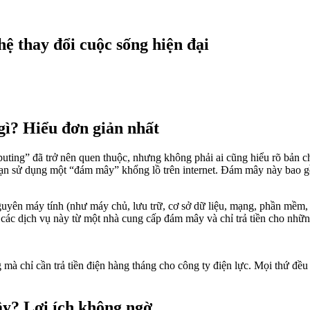
ệ thay đổi cuộc sống hiện đại
ì? Hiểu đơn giản nhất
ing” đã trở nên quen thuộc, nhưng không phải ai cũng hiểu rõ bản chấ
 bạn sử dụng một “đám mây” khổng lồ trên internet. Đám mây này bao 
uyên máy tính (như máy chủ, lưu trữ, cơ sở dữ liệu, mạng, phần mềm, p
ê các dịch vụ này từ một nhà cung cấp đám mây và chỉ trả tiền cho nhữ
à chỉ cần trả tiền điện hàng tháng cho công ty điện lực. Mọi thứ đều 
ậy? Lợi ích không ngờ