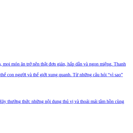
mọi món ăn trở nên thật đơn giản, hấp dẫn và ngon miệng. Thanh
thể con người và thế giới xung quanh. Từ những câu hỏi “vì sao”
 Hãy thưởng thức những nội dung thú vị và thoải mái tâm hồn cùng