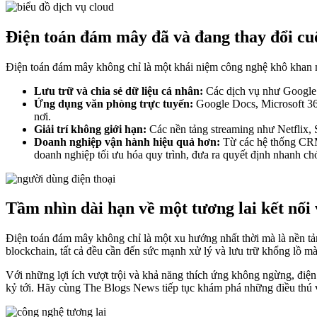
Điện toán đám mây đã và đang thay đổi cu
Điện toán đám mây không chỉ là một khái niệm công nghệ khô khan mà 
Lưu trữ và chia sẻ dữ liệu cá nhân:
Các dịch vụ như Google D
Ứng dụng văn phòng trực tuyến:
Google Docs, Microsoft 365 
nơi.
Giải trí không giới hạn:
Các nền tảng streaming như Netflix, 
Doanh nghiệp vận hành hiệu quả hơn:
Từ các hệ thống CRM 
doanh nghiệp tối ưu hóa quy trình, đưa ra quyết định nhanh ch
Tầm nhìn dài hạn về một tương lai kết nối
Điện toán đám mây không chỉ là một xu hướng nhất thời mà là nền tảng
blockchain, tất cả đều cần đến sức mạnh xử lý và lưu trữ khổng lồ m
Với những lợi ích vượt trội và khả năng thích ứng không ngừng, điện 
kỷ tới. Hãy cùng The Blogs News tiếp tục khám phá những điều thú 