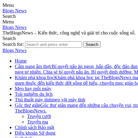
Menu
Blogs News
Search
Menu
Blogs News
TheBlogsNews – Kiến thức, công nghệ và giải trí cho cuộc sống số.
Search
Search for:
Search
Blogs News
Home
Cẩm nang ẩm thực
Bí quyết nấu ăn ngon, hấp dẫn, độc đáo đ
ngọt tự nhiên. Chia sẻ bí quyết nấu ăn. Bí quyết dinh dưỡng.
Khám phá khoa học
Khám phá khoa học tại TheBlogsNews mang đ
quen thuộc đến kiến thức đời sống dễ hiểu, chuyên mục giúp b
Mẹo hay mỗi ngày
Trải nghiệm du lịch
Thủ thuật máy tính
mẹo vặt máy tính
Góc thư giãn
Góc thư giãn mang đến những câu chuyện vui, truy
TheBlogsNews.
Truyện cười
Truyện ma
Chính sách Bảo mật
Điều khoản Sử dụng