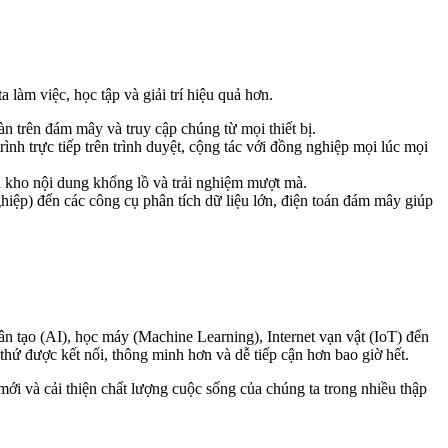
àm việc, học tập và giải trí hiệu quả hơn.
n trên đám mây và truy cập chúng từ mọi thiết bị.
rình trực tiếp trên trình duyệt, cộng tác với đồng nghiệp mọi lúc mọi
 kho nội dung khổng lồ và trải nghiệm mượt mà.
ệp) đến các công cụ phân tích dữ liệu lớn, điện toán đám mây giúp
hân tạo (AI), học máy (Machine Learning), Internet vạn vật (IoT) đến
thứ được kết nối, thông minh hơn và dễ tiếp cận hơn bao giờ hết.
mới và cải thiện chất lượng cuộc sống của chúng ta trong nhiều thập