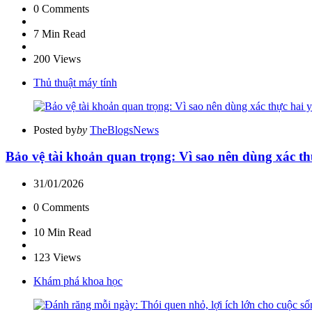
0
Comments
7 Min
Read
200
Views
Thủ thuật máy tính
Posted by
by
TheBlogsNews
Bảo vệ tài khoản quan trọng: Vì sao nên dùng xác th
31/01/2026
0
Comments
10 Min
Read
123
Views
Khám phá khoa học