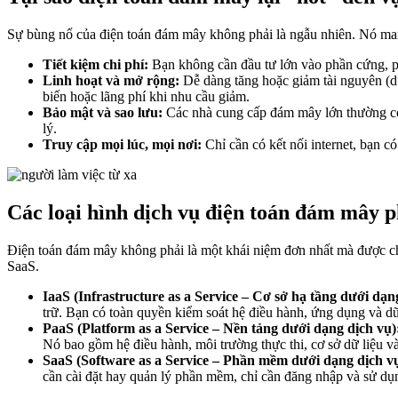
Sự bùng nổ của điện toán đám mây không phải là ngẫu nhiên. Nó mang l
Tiết kiệm chi phí:
Bạn không cần đầu tư lớn vào phần cứng, phầ
Linh hoạt và mở rộng:
Dễ dàng tăng hoặc giảm tài nguyên (dun
biến hoặc lãng phí khi nhu cầu giảm.
Bảo mật và sao lưu:
Các nhà cung cấp đám mây lớn thường có c
lý.
Truy cập mọi lúc, mọi nơi:
Chỉ cần có kết nối internet, bạn có
Các loại hình dịch vụ điện toán đám mây p
Điện toán đám mây không phải là một khái niệm đơn nhất mà được chi
SaaS.
IaaS (Infrastructure as a Service – Cơ sở hạ tầng dưới dạn
trữ. Bạn có toàn quyền kiểm soát hệ điều hành, ứng dụng và 
PaaS (Platform as a Service – Nền tảng dưới dạng dịch vụ)
Nó bao gồm hệ điều hành, môi trường thực thi, cơ sở dữ liệu
SaaS (Software as a Service – Phần mềm dưới dạng dịch vụ
cần cài đặt hay quản lý phần mềm, chỉ cần đăng nhập và sử dụ