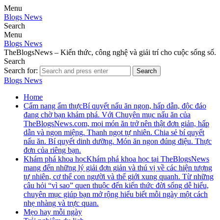
Menu
Blogs News
Search
Menu
Blogs News
TheBlogsNews – Kiến thức, công nghệ và giải trí cho cuộc sống số.
Search
Search for:
Search
Blogs News
Home
Cẩm nang ẩm thực
Bí quyết nấu ăn ngon, hấp dẫn, độc đáo
đang chờ bạn khám phá. Với Chuyên mục nấu ăn của
TheBlogsNews.com, mọi món ăn trở nên thật đơn giản, hấp
dẫn và ngon miệng. Thanh ngọt tự nhiên. Chia sẻ bí quyết
nấu ăn. Bí quyết dinh dưỡng. Món ăn ngon đúng điệu. Thực
đơn của riêng bạn.
Khám phá khoa học
Khám phá khoa học tại TheBlogsNews
mang đến những lý giải đơn giản và thú vị về các hiện tượng
tự nhiên, cơ thể con người và thế giới xung quanh. Từ những
câu hỏi “vì sao” quen thuộc đến kiến thức đời sống dễ hiểu,
chuyên mục giúp bạn mở rộng hiểu biết mỗi ngày một cách
nhẹ nhàng và trực quan.
Mẹo hay mỗi ngày