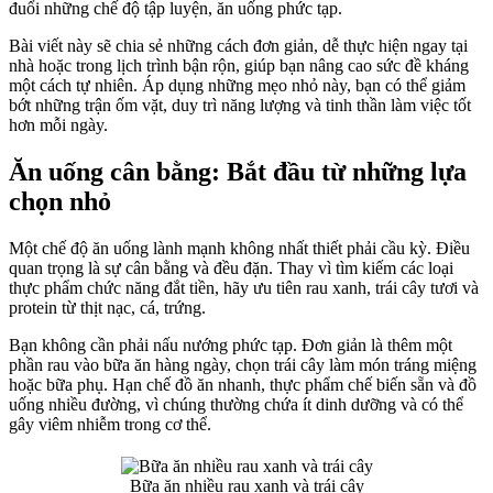
đuổi những chế độ tập luyện, ăn uống phức tạp.
Bài viết này sẽ chia sẻ những cách đơn giản, dễ thực hiện ngay tại
nhà hoặc trong lịch trình bận rộn, giúp bạn nâng cao sức đề kháng
một cách tự nhiên. Áp dụng những mẹo nhỏ này, bạn có thể giảm
bớt những trận ốm vặt, duy trì năng lượng và tinh thần làm việc tốt
hơn mỗi ngày.
Ăn uống cân bằng: Bắt đầu từ những lựa
chọn nhỏ
Một chế độ ăn uống lành mạnh không nhất thiết phải cầu kỳ. Điều
quan trọng là sự cân bằng và đều đặn. Thay vì tìm kiếm các loại
thực phẩm chức năng đắt tiền, hãy ưu tiên rau xanh, trái cây tươi và
protein từ thịt nạc, cá, trứng.
Bạn không cần phải nấu nướng phức tạp. Đơn giản là thêm một
phần rau vào bữa ăn hàng ngày, chọn trái cây làm món tráng miệng
hoặc bữa phụ. Hạn chế đồ ăn nhanh, thực phẩm chế biến sẵn và đồ
uống nhiều đường, vì chúng thường chứa ít dinh dưỡng và có thể
gây viêm nhiễm trong cơ thể.
Bữa ăn nhiều rau xanh và trái cây