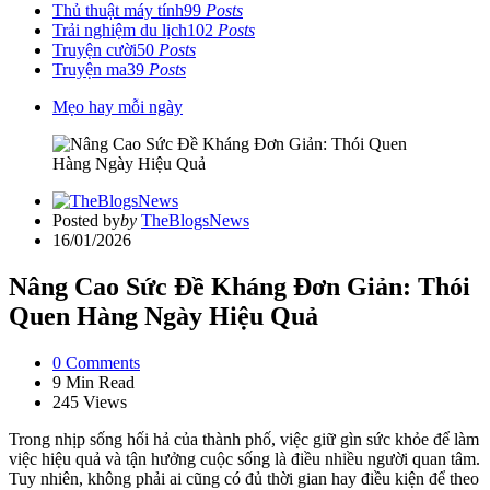
Thủ thuật máy tính
99
Posts
Trải nghiệm du lịch
102
Posts
Truyện cười
50
Posts
Truyện ma
39
Posts
Mẹo hay mỗi ngày
Posted by
by
TheBlogsNews
16/01/2026
Nâng Cao Sức Đề Kháng Đơn Giản: Thói
Quen Hàng Ngày Hiệu Quả
0
Comments
9 Min
Read
245
Views
Trong nhịp sống hối hả của thành phố, việc giữ gìn sức khỏe để làm
việc hiệu quả và tận hưởng cuộc sống là điều nhiều người quan tâm.
Tuy nhiên, không phải ai cũng có đủ thời gian hay điều kiện để theo