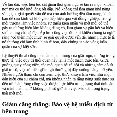
Về lâu dài, việc liên tục cắt giảm thời gian ngủ sẽ tạo ra một “khoản
nợ” mà cơ thể khó lòng bù đắp. Nó không chỉ làm giảm khả năng
sáng tạo, giải quyết vấn đề mà còn ảnh hưởng đến tâm trạng, khiến
bạn dễ cáu kỉnh và khó giao tiếp hiệu quả với đồng nghiệp. Trong
môi trường làm việc nhóm, sự thiếu kiên nhẫn và mệt mỏi có thể
gây ra những hiểu lầm không đáng có, làm giảm sự gắn kết và hiệu
suất chung của cả đội. Áp lực công việc đôi khi khiến chúng ta nghĩ
rằng “cố thêm một chút” sẽ giải quyết được vấn đề, nhưng thực tế là
nó thường chỉ làm tình hình tệ hơn, đẩy chúng ta vào vòng luẩn
quẩn của sự kiệt sức.
Lý thuyết thì ai cũng hiểu tầm quan trọng của giấc ngủ, nhưng trong
thực tế, việc duy trì thói quen này lại là một thách thức lớn. Giữa
guồng quay công việc, các mối quan hệ xã hội và những cám dỗ từ
giải trí số, việc ưu tiên giấc ngủ thường bị đẩy xuống hàng thứ yếu.
Nhiều người thậm chí còn xem việc thức khuya làm việc như một
dấu hiệu của sự chăm chỉ, mà không nhận ra rằng năng suất thực sự
đến từ chất lượng công việc được thực hiện trong trạng thái tỉnh táo
và minh mẫn, chứ không phải số giờ làm việc kéo dài trong trạng
thái mệt mỏi.
Giảm căng thẳng: Bảo vệ hệ miễn dịch từ
bên trong