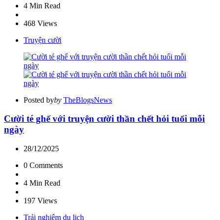
4 Min
Read
468
Views
Truyện cười
Posted by
by
TheBlogsNews
Cười té ghế với truyện cười thần chết hỏi tuổi mỗi
ngày
28/12/2025
0
Comments
4 Min
Read
197
Views
Trải nghiệm du lịch