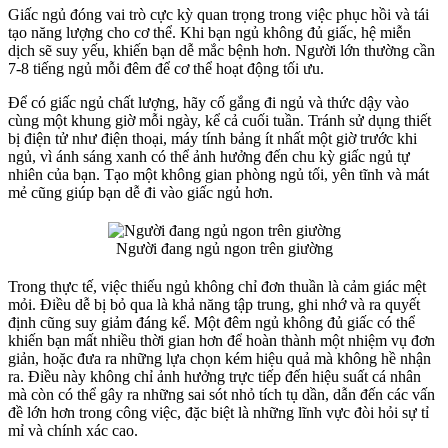
Giấc ngủ đóng vai trò cực kỳ quan trọng trong việc phục hồi và tái
tạo năng lượng cho cơ thể. Khi bạn ngủ không đủ giấc, hệ miễn
dịch sẽ suy yếu, khiến bạn dễ mắc bệnh hơn. Người lớn thường cần
7-8 tiếng ngủ mỗi đêm để cơ thể hoạt động tối ưu.
Để có giấc ngủ chất lượng, hãy cố gắng đi ngủ và thức dậy vào
cùng một khung giờ mỗi ngày, kể cả cuối tuần. Tránh sử dụng thiết
bị điện tử như điện thoại, máy tính bảng ít nhất một giờ trước khi
ngủ, vì ánh sáng xanh có thể ảnh hưởng đến chu kỳ giấc ngủ tự
nhiên của bạn. Tạo một không gian phòng ngủ tối, yên tĩnh và mát
mẻ cũng giúp bạn dễ đi vào giấc ngủ hơn.
Người đang ngủ ngon trên giường
Trong thực tế, việc thiếu ngủ không chỉ đơn thuần là cảm giác mệt
mỏi. Điều dễ bị bỏ qua là khả năng tập trung, ghi nhớ và ra quyết
định cũng suy giảm đáng kể. Một đêm ngủ không đủ giấc có thể
khiến bạn mất nhiều thời gian hơn để hoàn thành một nhiệm vụ đơn
giản, hoặc đưa ra những lựa chọn kém hiệu quả mà không hề nhận
ra. Điều này không chỉ ảnh hưởng trực tiếp đến hiệu suất cá nhân
mà còn có thể gây ra những sai sót nhỏ tích tụ dần, dẫn đến các vấn
đề lớn hơn trong công việc, đặc biệt là những lĩnh vực đòi hỏi sự tỉ
mỉ và chính xác cao.