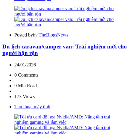
Posted by
by
TheBlogsNews
Du lịch caravan/camper van: Trải nghiệm mới cho
người bận rộn
24/01/2026
0
Comments
9 Min
Read
173
Views
Thủ thuật máy tính