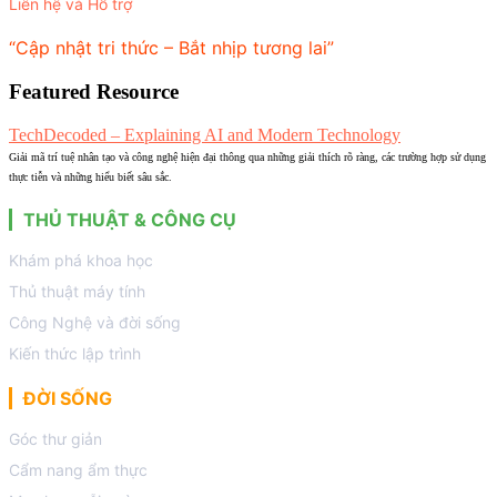
Liên hệ và Hỗ trợ
“Cập nhật tri thức – Bắt nhịp tương lai”
Featured Resource
TechDecoded – Explaining AI and Modern Technology
Giải mã trí tuệ nhân tạo và công nghệ hiện đại thông qua những giải thích rõ ràng, các trường hợp sử dụng
thực tiễn và những hiểu biết sâu sắc.
THỦ THUẬT & CÔNG CỤ
Khám phá khoa học
Thủ thuật máy tính
Công Nghệ và đời sống
Kiến thức lập trình
ĐỜI SỐNG
Góc thư giản
Cẩm nang ẩm thực