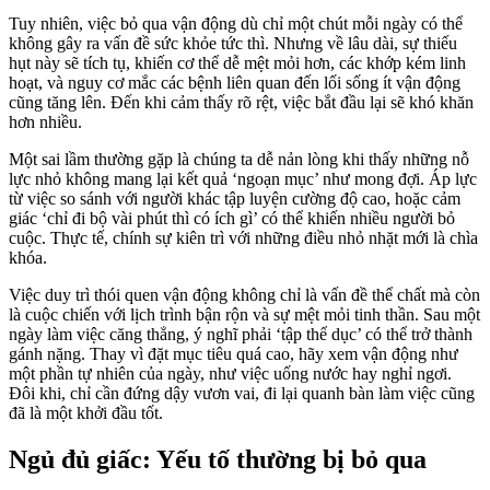
Tuy nhiên, việc bỏ qua vận động dù chỉ một chút mỗi ngày có thể
không gây ra vấn đề sức khỏe tức thì. Nhưng về lâu dài, sự thiếu
hụt này sẽ tích tụ, khiến cơ thể dễ mệt mỏi hơn, các khớp kém linh
hoạt, và nguy cơ mắc các bệnh liên quan đến lối sống ít vận động
cũng tăng lên. Đến khi cảm thấy rõ rệt, việc bắt đầu lại sẽ khó khăn
hơn nhiều.
Một sai lầm thường gặp là chúng ta dễ nản lòng khi thấy những nỗ
lực nhỏ không mang lại kết quả ‘ngoạn mục’ như mong đợi. Áp lực
từ việc so sánh với người khác tập luyện cường độ cao, hoặc cảm
giác ‘chỉ đi bộ vài phút thì có ích gì’ có thể khiến nhiều người bỏ
cuộc. Thực tế, chính sự kiên trì với những điều nhỏ nhặt mới là chìa
khóa.
Việc duy trì thói quen vận động không chỉ là vấn đề thể chất mà còn
là cuộc chiến với lịch trình bận rộn và sự mệt mỏi tinh thần. Sau một
ngày làm việc căng thẳng, ý nghĩ phải ‘tập thể dục’ có thể trở thành
gánh nặng. Thay vì đặt mục tiêu quá cao, hãy xem vận động như
một phần tự nhiên của ngày, như việc uống nước hay nghỉ ngơi.
Đôi khi, chỉ cần đứng dậy vươn vai, đi lại quanh bàn làm việc cũng
đã là một khởi đầu tốt.
Ngủ đủ giấc: Yếu tố thường bị bỏ qua