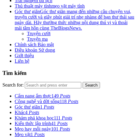
Trải nghiệm du lịch
Thủ thuật máy tính
mẹo vặt máy tính
Góc thư giãn
Góc thư giãn mang đến những câu chuyện vui,
truyện cười và giây phút giải trí nhẹ nhàng để bạn thư thái sau
ngày dài. Hãy thưởng thức những nội dung thú vị và thoải
mái tâm hồn cùng TheBlogsNews.
Truyện cười
Truyện ma
Chính sách Bảo mật
Điều khoản Sử dụng
Giới thiệu
Liên hệ
Tìm kiếm
Search for:
Search
Cẩm nang ẩm thực
149
Posts
Công nghệ và đời sống
118
Posts
Góc thư giãn
1
Posts
Khác
4
Posts
Khám phá khoa học
111
Posts
Kiến thức lập trình
41
Posts
Mẹo hay mỗi ngày
101
Posts
Mẹo vặt
1
Posts