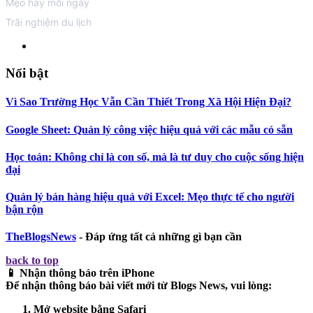
Mẹo hay mỗi ngày
Trãi nghiệm du lịch
Nổi bật
Vì Sao Trường Học Vẫn Cần Thiết Trong Xã Hội Hiện Đại?
Google Sheet: Quản lý công việc hiệu quả với các mẫu có sẵn
Học toán: Không chỉ là con số, mà là tư duy cho cuộc sống hiện
đại
Quản lý bán hàng hiệu quả với Excel: Mẹo thực tế cho người
bận rộn
TheBlogsNews
- Đáp ứng tất cả những gì bạn cần
back to top
📱 Nhận thông báo trên iPhone
Để nhận thông báo bài viết mới từ
Blogs News
, vui lòng:
Mở website bằng
Safari