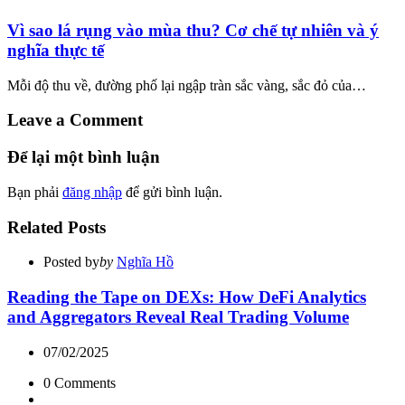
Vì sao lá rụng vào mùa thu? Cơ chế tự nhiên và ý
nghĩa thực tế
Mỗi độ thu về, đường phố lại ngập tràn sắc vàng, sắc đỏ của…
Leave a Comment
Để lại một bình luận
Bạn phải
đăng nhập
để gửi bình luận.
Related Posts
Posted by
by
Nghĩa Hồ
Reading the Tape on DEXs: How DeFi Analytics
and Aggregators Reveal Real Trading Volume
07/02/2025
0
Comments