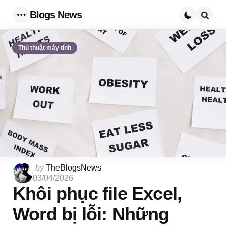
Blogs News
Menu
Searc
Thủ thuật máy tính
Posted
by
TheBlogsNews
by
03/04/2026
Khôi phục file Excel,
Word bị lỗi: Những