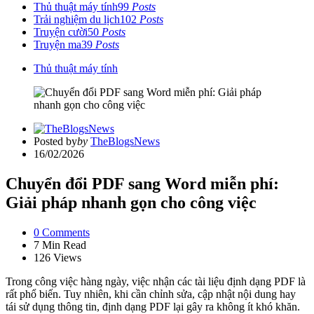
Thủ thuật máy tính
99
Posts
Trải nghiệm du lịch
102
Posts
Truyện cười
50
Posts
Truyện ma
39
Posts
Thủ thuật máy tính
Posted by
by
TheBlogsNews
16/02/2026
Chuyển đổi PDF sang Word miễn phí:
Giải pháp nhanh gọn cho công việc
0
Comments
7 Min
Read
126
Views
Trong công việc hàng ngày, việc nhận các tài liệu định dạng PDF là
rất phổ biến. Tuy nhiên, khi cần chỉnh sửa, cập nhật nội dung hay
tái sử dụng thông tin, định dạng PDF lại gây ra không ít khó khăn.