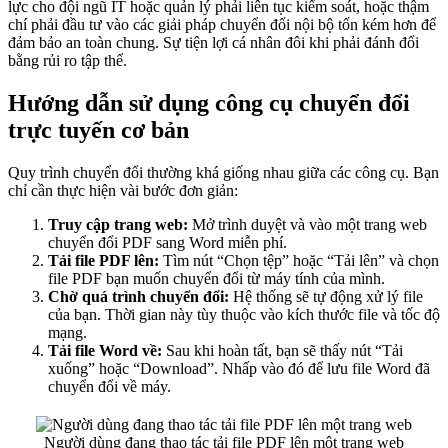
lực cho đội ngũ IT hoặc quản lý phải liên tục kiểm soát, hoặc thậm
chí phải đầu tư vào các giải pháp chuyển đổi nội bộ tốn kém hơn để
đảm bảo an toàn chung. Sự tiện lợi cá nhân đôi khi phải đánh đổi
bằng rủi ro tập thể.
Hướng dẫn sử dụng công cụ chuyển đổi
trực tuyến cơ bản
Quy trình chuyển đổi thường khá giống nhau giữa các công cụ. Bạn
chỉ cần thực hiện vài bước đơn giản:
Truy cập trang web:
Mở trình duyệt và vào một trang web
chuyển đổi PDF sang Word miễn phí.
Tải file PDF lên:
Tìm nút “Chọn tệp” hoặc “Tải lên” và chọn
file PDF bạn muốn chuyển đổi từ máy tính của mình.
Chờ quá trình chuyển đổi:
Hệ thống sẽ tự động xử lý file
của bạn. Thời gian này tùy thuộc vào kích thước file và tốc độ
mạng.
Tải file Word về:
Sau khi hoàn tất, bạn sẽ thấy nút “Tải
xuống” hoặc “Download”. Nhấp vào đó để lưu file Word đã
chuyển đổi về máy.
Người dùng đang thao tác tải file PDF lên một trang web