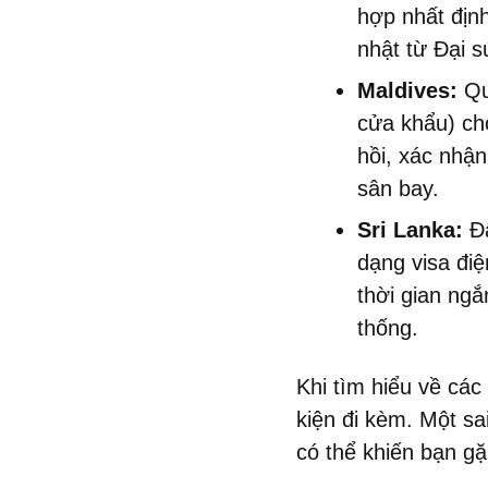
hợp nhất định
nhật từ Đại 
Maldives:
Qu
cửa khẩu) ch
hồi, xác nhận
sân bay.
Sri Lanka:
Đấ
dạng visa đi
thời gian ngắ
thống.
Khi tìm hiểu về các 
kiện đi kèm. Một sa
có thể khiến bạn gặ