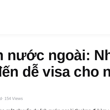
ch nước ngoài: 
đến dễ visa cho 
d
154
Views