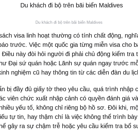
Du khách đi bộ trên bãi biển Maldives
sách visa linh hoạt thường có tính chất động, nghĩ
báo trước. Việc một quốc gia từng miễn visa cho 
. Điều này đòi hỏi người đi phải chủ động kiểm tra 
hư Đại sứ quán hoặc Lãnh sự quán ngay trước mỗi
inh nghiệm cũ hay thông tin từ các diễn đàn du lịc
n bị đầy đủ giấy tờ theo yêu cầu, quá trình nhập 
Các viên chức xuất nhập cảnh có quyền đánh giá và
nhiều yếu tố, không chỉ riêng bộ hồ sơ. Đôi khi, m
iếu tự tin, hay thậm chí là việc không thể trình bà
thể gây ra sự chậm trễ hoặc yêu cầu kiểm tra bổ 