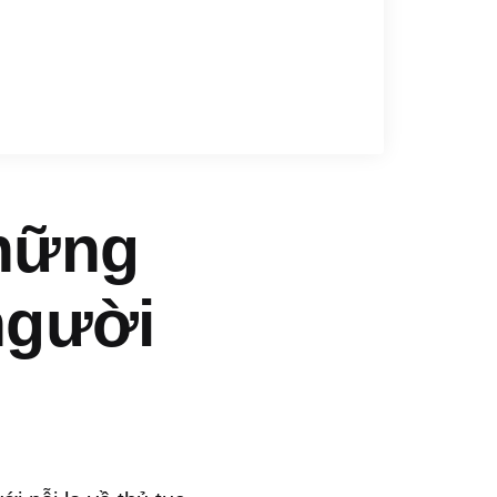
Những
người