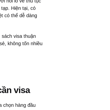
i nỗi lo về thủ tục
tạp. Hiện tại, có
ệt có thể dễ dàng
 sách visa thuận
 sẻ, không tốn nhiều
ần visa
ựa chọn hàng đầu