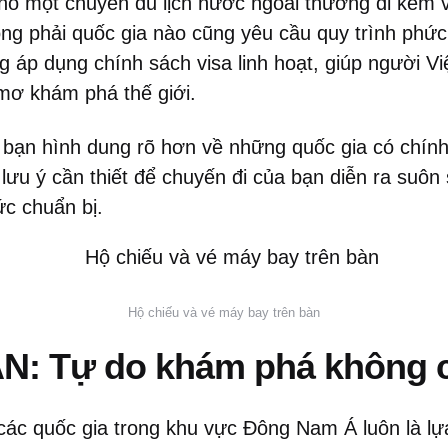
ho một chuyến du lịch nước ngoài thường đi kèm vớ
ông phải quốc gia nào cũng yêu cầu quy trình phức 
 áp dụng chính sách visa linh hoạt, giúp người Vi
mơ khám phá thế giới.
p bạn hình dung rõ hơn về những quốc gia có chính
 lưu ý cần thiết để chuyến đi của bạn diễn ra suôn
ức chuẩn bị.
Hộ chiếu và vé máy bay trên bàn
N: Tự do khám phá không c
, các quốc gia trong khu vực Đông Nam Á luôn là l