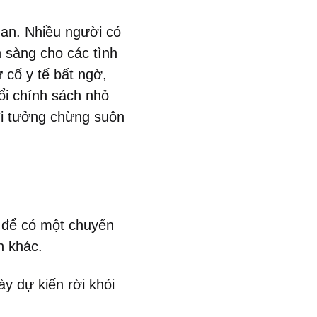
quan. Nhiều người có
 sàng cho các tình
 cố y tế bất ngờ,
đổi chính sách nhỏ
 đi tưởng chừng suôn
t để có một chuyến
n khác.
y dự kiến rời khỏi
.