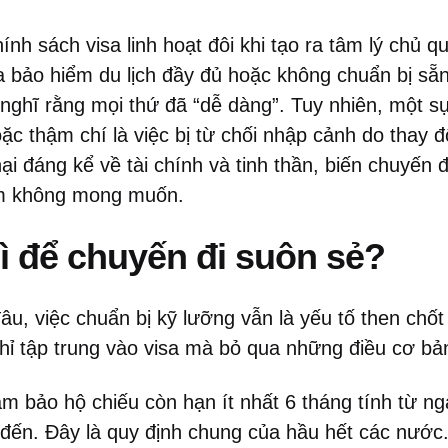
hính sách visa linh hoạt đôi khi tạo ra tâm lý chủ 
a bảo hiểm du lịch đầy đủ hoặc không chuẩn bị sẵn
nghĩ rằng mọi thứ đã “dễ dàng”. Tuy nhiên, một sự
ặc thậm chí là việc bị từ chối nhập cảnh do thay 
 hại đáng kể về tài chính và tinh thần, biến chuyến
ệm không mong muốn.
ì để chuyến đi suôn sẻ?
âu, việc chuẩn bị kỹ lưỡng vẫn là yếu tố then chố
chỉ tập trung vào visa mà bỏ qua những điều cơ bả
 bảo hộ chiếu còn hạn ít nhất 6 tháng tính từ ngà
 đến. Đây là quy định chung của hầu hết các nước