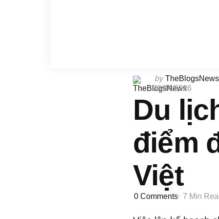
Posted
by
TheBlogsNews
by
30/04/2026
Du lị
điểm 
Việt
0
Comments
7 Min
Rea