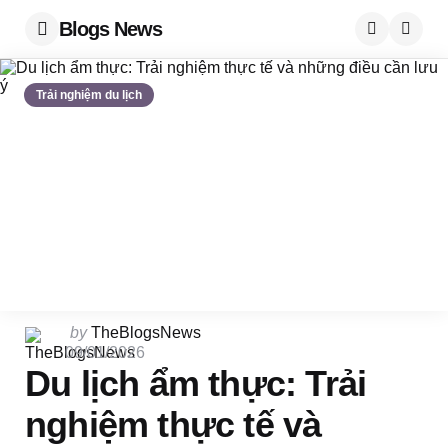
Blogs News
Menu
Searc
Trải nghiệm du lịch
Posted
by
TheBlogsNews
by
09/01/2026
Du lịch ẩm thực: Trải
nghiệm thực tế và