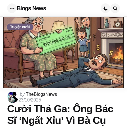
Blogs News
Menu
Searc
Truyện cười
Posted
by
TheBlogsNews
by
23/10/2025
Cười Thả Ga: Ông Bác
Sĩ ‘Ngất Xỉu’ Vì Bà Cụ