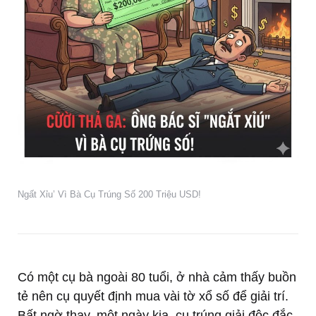
Ngất Xỉu’ Vì Bà Cụ Trúng Số 200 Triệu USD!
Có một cụ bà ngoài 80 tuổi, ở nhà cảm thấy buồn
tẻ nên cụ quyết định mua vài tờ xổ số để giải trí.
Bất ngờ thay, một ngày kia, cụ trúng giải độc đắc