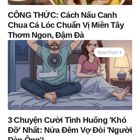
CÔNG THỨC: Cách Nấu Canh
Chua Cá Lóc Chuẩn Vị Miền Tây
Thơm Ngon, Đậm Đà
Next Post
3 Chuyện Cười Tình Huống 'Khó
Đỡ' Nhất: Nửa Đêm Vợ Đòi 'Người