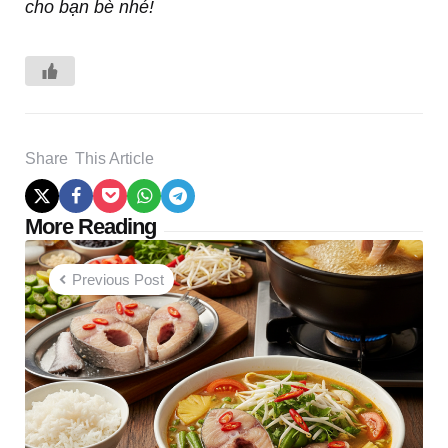
cho bạn bè nhé!
Share
This Article
Post
More Reading
navigation
Previous Post