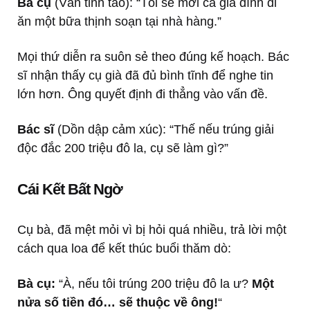
Bà cụ
(Vẫn tỉnh táo): “Tôi sẽ mời cả gia đình đi
ăn một bữa thịnh soạn tại nhà hàng.”
Mọi thứ diễn ra suôn sẻ theo đúng kế hoạch. Bác
sĩ nhận thấy cụ già đã đủ bình tĩnh để nghe tin
lớn hơn. Ông quyết định đi thẳng vào vấn đề.
Bác sĩ
(Dồn dập cảm xúc): “Thế nếu trúng giải
độc đắc 200 triệu đô la, cụ sẽ làm gì?”
Cái Kết Bất Ngờ
Cụ bà, đã mệt mỏi vì bị hỏi quá nhiều, trả lời một
cách qua loa để kết thúc buổi thăm dò:
Bà cụ:
“À, nếu tôi trúng 200 triệu đô la ư?
Một
nửa số tiền đó… sẽ thuộc về ông!
“