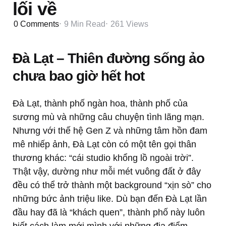
lối về
0
Comments
9 Min
Read
261
Views
Đà Lạt – Thiên đường sống ảo
chưa bao giờ hết hot
Đà Lạt, thành phố ngàn hoa, thành phố của
sương mù và những câu chuyện tình lãng mạn.
Nhưng với thế hệ Gen Z và những tâm hồn đam
mê nhiếp ảnh, Đà Lạt còn có một tên gọi thân
thương khác: “cái studio khổng lồ ngoài trời”.
Thật vậy, dường như mỗi mét vuông đất ở đây
đều có thể trở thành một background “xịn sò” cho
những bức ảnh triệu like. Dù bạn đến Đà Lạt lần
đầu hay đã là “khách quen”, thành phố này luôn
biết cách làm mới mình với những địa điểm