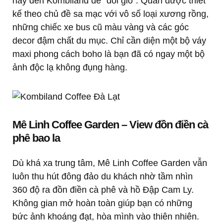
hãy đến Kombiland để “đổi gió”. Quán được thiết
kế theo chủ đề sa mạc với vô số loại xương rồng,
những chiếc xe bus cũ màu vàng và các góc
decor đậm chất du mục. Chỉ cần diện một bộ váy
maxi phong cách boho là bạn đã có ngay một bộ
ảnh độc lạ không đụng hàng.
Mê Linh Coffee Garden – View đồn điền cà
phê bao la
Dù khá xa trung tâm, Mê Linh Coffee Garden vẫn
luôn thu hút đông đảo du khách nhờ tầm nhìn
360 độ ra đồn điền cà phê và hồ Đập Cam Ly.
Không gian mở hoàn toàn giúp bạn có những
bức ảnh khoáng đạt, hòa mình vào thiên nhiên.