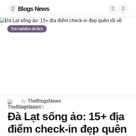
Blogs News
Menu
Searc
Trải nghiệm du lịch
Posted
by
TheBlogsNews
by
04/12/2025
Đà Lạt sống ảo: 15+ địa
điểm check-in đẹp quên