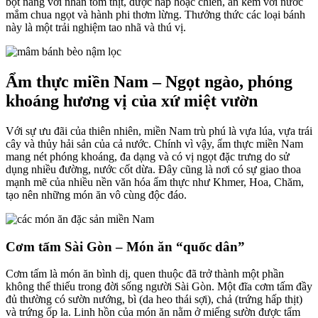
bột năng với nhân tôm thịt, được hấp hoặc chiên, ăn kèm với nước
mắm chua ngọt và hành phi thơm lừng. Thưởng thức các loại bánh
này là một trải nghiệm tao nhã và thú vị.
Ẩm thực miền Nam – Ngọt ngào, phóng
khoáng hương vị của xứ miệt vườn
Với sự ưu đãi của thiên nhiên, miền Nam trù phú là vựa lúa, vựa trái
cây và thủy hải sản của cả nước. Chính vì vậy, ẩm thực miền Nam
mang nét phóng khoáng, đa dạng và có vị ngọt đặc trưng do sử
dụng nhiều đường, nước cốt dừa. Đây cũng là nơi có sự giao thoa
mạnh mẽ của nhiều nền văn hóa ẩm thực như Khmer, Hoa, Chăm,
tạo nên những món ăn vô cùng độc đáo.
Cơm tấm Sài Gòn – Món ăn “quốc dân”
Cơm tấm là món ăn bình dị, quen thuộc đã trở thành một phần
không thể thiếu trong đời sống người Sài Gòn. Một đĩa cơm tấm đầy
đủ thường có sườn nướng, bì (da heo thái sợi), chả (trứng hấp thịt)
và trứng ốp la. Linh hồn của món ăn nằm ở miếng sườn được tẩm