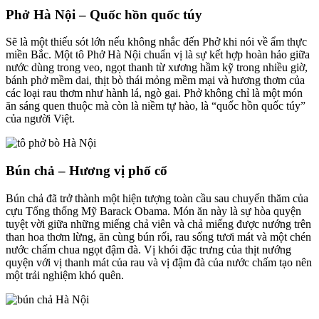
Phở Hà Nội – Quốc hồn quốc túy
Sẽ là một thiếu sót lớn nếu không nhắc đến Phở khi nói về ẩm thực
miền Bắc. Một tô Phở Hà Nội chuẩn vị là sự kết hợp hoàn hảo giữa
nước dùng trong veo, ngọt thanh từ xương hầm kỹ trong nhiều giờ,
bánh phở mềm dai, thịt bò thái mỏng mềm mại và hương thơm của
các loại rau thơm như hành lá, ngò gai. Phở không chỉ là một món
ăn sáng quen thuộc mà còn là niềm tự hào, là “quốc hồn quốc túy”
của người Việt.
Bún chả – Hương vị phố cổ
Bún chả đã trở thành một hiện tượng toàn cầu sau chuyến thăm của
cựu Tổng thống Mỹ Barack Obama. Món ăn này là sự hòa quyện
tuyệt vời giữa những miếng chả viên và chả miếng được nướng trên
than hoa thơm lừng, ăn cùng bún rối, rau sống tươi mát và một chén
nước chấm chua ngọt đậm đà. Vị khói đặc trưng của thịt nướng
quyện với vị thanh mát của rau và vị đậm đà của nước chấm tạo nên
một trải nghiệm khó quên.