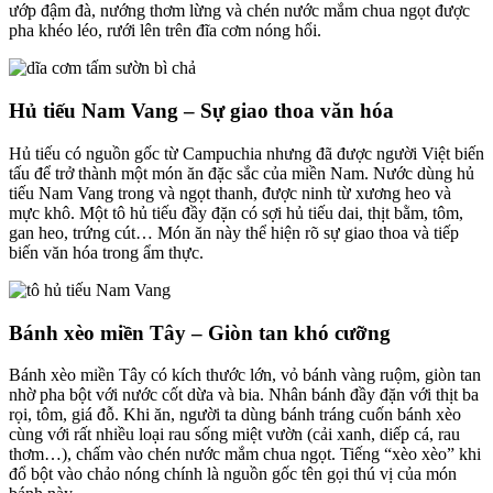
ướp đậm đà, nướng thơm lừng và chén nước mắm chua ngọt được
pha khéo léo, rưới lên trên đĩa cơm nóng hổi.
Hủ tiếu Nam Vang – Sự giao thoa văn hóa
Hủ tiếu có nguồn gốc từ Campuchia nhưng đã được người Việt biến
tấu để trở thành một món ăn đặc sắc của miền Nam. Nước dùng hủ
tiếu Nam Vang trong và ngọt thanh, được ninh từ xương heo và
mực khô. Một tô hủ tiếu đầy đặn có sợi hủ tiếu dai, thịt bằm, tôm,
gan heo, trứng cút… Món ăn này thể hiện rõ sự giao thoa và tiếp
biến văn hóa trong ẩm thực.
Bánh xèo miền Tây – Giòn tan khó cưỡng
Bánh xèo miền Tây có kích thước lớn, vỏ bánh vàng ruộm, giòn tan
nhờ pha bột với nước cốt dừa và bia. Nhân bánh đầy đặn với thịt ba
rọi, tôm, giá đỗ. Khi ăn, người ta dùng bánh tráng cuốn bánh xèo
cùng với rất nhiều loại rau sống miệt vườn (cải xanh, diếp cá, rau
thơm…), chấm vào chén nước mắm chua ngọt. Tiếng “xèo xèo” khi
đổ bột vào chảo nóng chính là nguồn gốc tên gọi thú vị của món