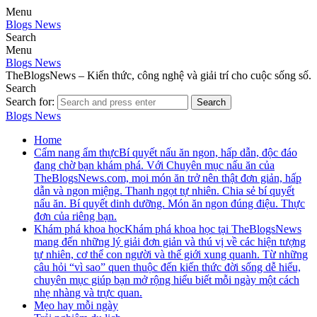
Menu
Blogs News
Search
Menu
Blogs News
TheBlogsNews – Kiến thức, công nghệ và giải trí cho cuộc sống số.
Search
Search for:
Search
Blogs News
Home
Cẩm nang ẩm thực
Bí quyết nấu ăn ngon, hấp dẫn, độc đáo
đang chờ bạn khám phá. Với Chuyên mục nấu ăn của
TheBlogsNews.com, mọi món ăn trở nên thật đơn giản, hấp
dẫn và ngon miệng. Thanh ngọt tự nhiên. Chia sẻ bí quyết
nấu ăn. Bí quyết dinh dưỡng. Món ăn ngon đúng điệu. Thực
đơn của riêng bạn.
Khám phá khoa học
Khám phá khoa học tại TheBlogsNews
mang đến những lý giải đơn giản và thú vị về các hiện tượng
tự nhiên, cơ thể con người và thế giới xung quanh. Từ những
câu hỏi “vì sao” quen thuộc đến kiến thức đời sống dễ hiểu,
chuyên mục giúp bạn mở rộng hiểu biết mỗi ngày một cách
nhẹ nhàng và trực quan.
Mẹo hay mỗi ngày