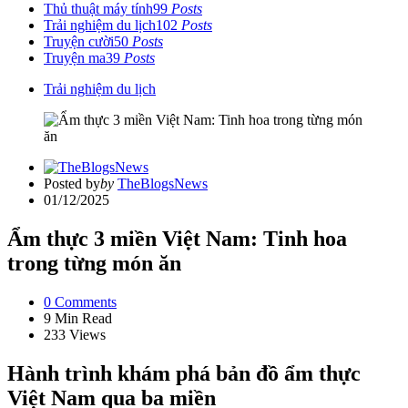
Thủ thuật máy tính
99
Posts
Trải nghiệm du lịch
102
Posts
Truyện cười
50
Posts
Truyện ma
39
Posts
Trải nghiệm du lịch
Posted by
by
TheBlogsNews
01/12/2025
Ẩm thực 3 miền Việt Nam: Tinh hoa
trong từng món ăn
0
Comments
9 Min
Read
233
Views
Hành trình khám phá bản đồ ẩm thực
Việt Nam qua ba miền