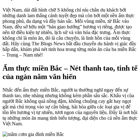
Việt Nam, dải đất hình chữ S không chỉ níu chân du khách bởi
những danh lam thắng cảnh tuyệt đẹp mà còn bởi một nền ẩm thực
phong phú, đa dạng và đầy bản sắc. Mỗi vùng miền, từ Bắc vào
Nam, đều sở hữu một “bản giao hưởng” hương vị riêng, được tạo
nên từ điều kiện tự nhiên, lịch sử và văn hóa đặc trưng. Ẩm thực
không chỉ là món ăn, đó là câu chuyện, là linh hồn của mỗi vùng
đất. Hãy cùng The Blogs News bắt đầu chuyến du hành vị giác đầy
hấp dẫn, khám phá nét tinh hoa trong từng món ăn của ba miền Bắc
– Trung – Nam nhé!
Ẩm thực miền Bắc – Nét thanh tao, tinh tế
của ngàn năm văn hiến
Nhắc đến ẩm thực miền Bắc, người ta thường nghĩ ngay đến sự
thanh tao, nhẹ nhàng nhưng không kém phần sâu sắc. Khẩu vị của
người Bắc không quá nồng đậm, không chuộng cay gắt hay ngọt
gắt mà chú trọng vào sự cân bằng, hài hòa giữa các loại gia vị để
tôn lên hương vị tự nhiên, tươi ngon của nguyên liệu. Đây là nơi hội
tụ những món ăn mang tính biểu tượng, đại diện cho cả nền ẩm thực
Việt Nam.