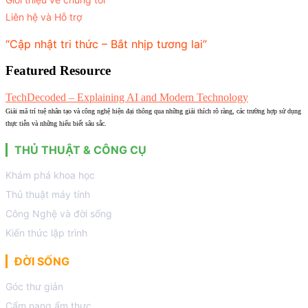
Liên hệ và Hỗ trợ
“Cập nhật tri thức – Bắt nhịp tương lai”
Featured Resource
TechDecoded – Explaining AI and Modern Technology
Giải mã trí tuệ nhân tạo và công nghệ hiện đại thông qua những giải thích rõ ràng, các trường hợp sử dụng
thực tiễn và những hiểu biết sâu sắc.
THỦ THUẬT & CÔNG CỤ
Khám phá khoa học
Thủ thuật máy tính
Công Nghệ và đời sống
Kiến thức lập trình
ĐỜI SỐNG
Góc thư giản
Cẩm nang ẩm thực