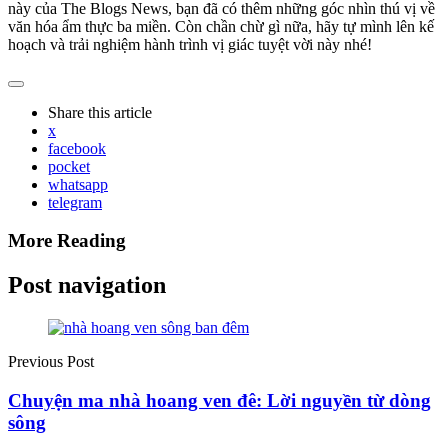
này của The Blogs News, bạn đã có thêm những góc nhìn thú vị về
văn hóa ẩm thực ba miền. Còn chần chừ gì nữa, hãy tự mình lên kế
hoạch và trải nghiệm hành trình vị giác tuyệt vời này nhé!
Share
this article
x
facebook
pocket
whatsapp
telegram
More Reading
Post navigation
Previous Post
Chuyện ma nhà hoang ven đê: Lời nguyền từ dòng
sông