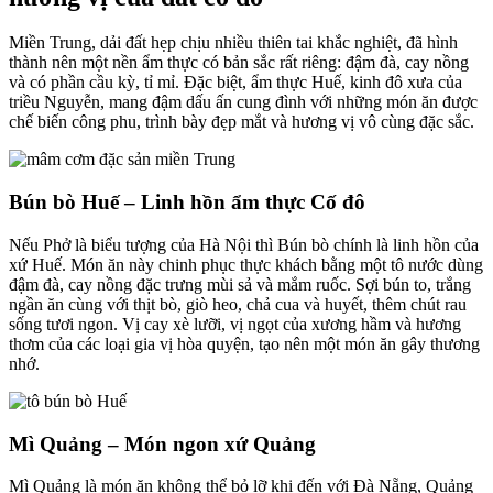
Miền Trung, dải đất hẹp chịu nhiều thiên tai khắc nghiệt, đã hình
thành nên một nền ẩm thực có bản sắc rất riêng: đậm đà, cay nồng
và có phần cầu kỳ, tỉ mỉ. Đặc biệt, ẩm thực Huế, kinh đô xưa của
triều Nguyễn, mang đậm dấu ấn cung đình với những món ăn được
chế biến công phu, trình bày đẹp mắt và hương vị vô cùng đặc sắc.
Bún bò Huế – Linh hồn ẩm thực Cố đô
Nếu Phở là biểu tượng của Hà Nội thì Bún bò chính là linh hồn của
xứ Huế. Món ăn này chinh phục thực khách bằng một tô nước dùng
đậm đà, cay nồng đặc trưng mùi sả và mắm ruốc. Sợi bún to, trắng
ngần ăn cùng với thịt bò, giò heo, chả cua và huyết, thêm chút rau
sống tươi ngon. Vị cay xè lưỡi, vị ngọt của xương hầm và hương
thơm của các loại gia vị hòa quyện, tạo nên một món ăn gây thương
nhớ.
Mì Quảng – Món ngon xứ Quảng
Mì Quảng là món ăn không thể bỏ lỡ khi đến với Đà Nẵng, Quảng