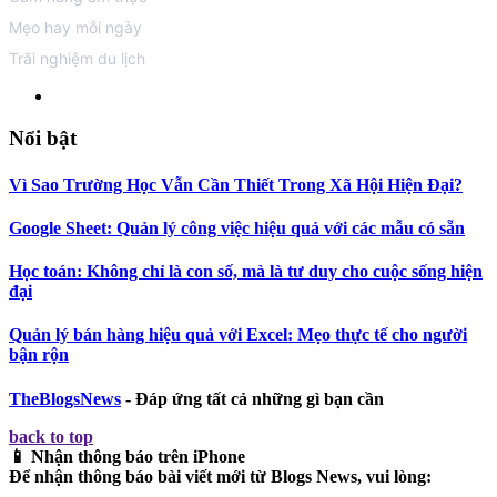
Mẹo hay mỗi ngày
Trãi nghiệm du lịch
Nổi bật
Vì Sao Trường Học Vẫn Cần Thiết Trong Xã Hội Hiện Đại?
Google Sheet: Quản lý công việc hiệu quả với các mẫu có sẵn
Học toán: Không chỉ là con số, mà là tư duy cho cuộc sống hiện
đại
Quản lý bán hàng hiệu quả với Excel: Mẹo thực tế cho người
bận rộn
TheBlogsNews
- Đáp ứng tất cả những gì bạn cần
back to top
📱 Nhận thông báo trên iPhone
Để nhận thông báo bài viết mới từ
Blogs News
, vui lòng: