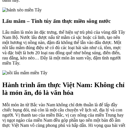
bánh này.
Lẩu mắm – Tinh túy ẩm thực miền sông nước
Lẩu mắm là món ăn đặc trưng, thể hiện sự trù phú của vùng đất Tây
Nam Bộ. Nước lẩu được nấu từ mắm cá sặc hoặc cá linh, tạo nên
một hương vị nồng nàn, đậm đà không thể lẫn vào đâu được. Một
nồi lẩu mắm đúng điệu sẽ có đủ các loại hải sản như cá, tôm, mực
và đặc biệt là hơn 20 loại rau đồng quê như bông súng, điên điển,
rau đắng, kèo nèo… Đây là một món ăn sum vầy, đậm tình người
miền Tây.
Hành trình ẩm thực Việt Nam: Không chỉ
là món ăn, đó là văn hóa
Mỗi món ăn từ Bắc vào Nam không chỉ đơn thuần là để lấp đầy
chiếc bụng đói, mà còn là một câu chuyện về lịch sử, địa lý và con
người. Vị thanh tao của miền Bắc, vị cay nồng của miền Trung hay
vị ngọt ngào của miền Nam đều góp phần tạo nên một bản đồ ẩm
thực Việt Nam vô cùng phong phú và hấp dẫn. Hi vọng qua bài viết