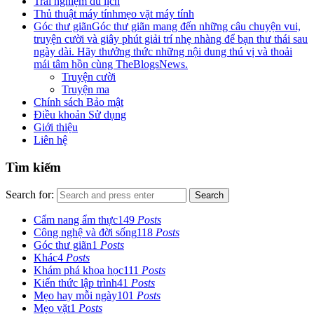
Trải nghiệm du lịch
Thủ thuật máy tính
mẹo vặt máy tính
Góc thư giãn
Góc thư giãn mang đến những câu chuyện vui,
truyện cười và giây phút giải trí nhẹ nhàng để bạn thư thái sau
ngày dài. Hãy thưởng thức những nội dung thú vị và thoải
mái tâm hồn cùng TheBlogsNews.
Truyện cười
Truyện ma
Chính sách Bảo mật
Điều khoản Sử dụng
Giới thiệu
Liên hệ
Tìm kiếm
Search for:
Search
Cẩm nang ẩm thực
149
Posts
Công nghệ và đời sống
118
Posts
Góc thư giãn
1
Posts
Khác
4
Posts
Khám phá khoa học
111
Posts
Kiến thức lập trình
41
Posts
Mẹo hay mỗi ngày
101
Posts
Mẹo vặt
1
Posts