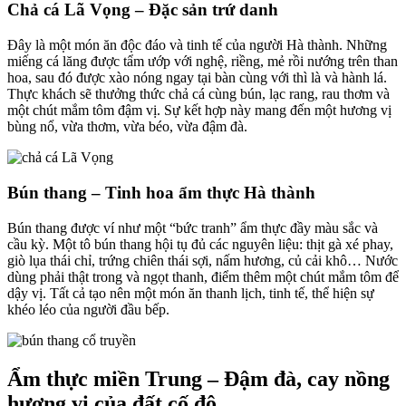
Chả cá Lã Vọng – Đặc sản trứ danh
Đây là một món ăn độc đáo và tinh tế của người Hà thành. Những
miếng cá lăng được tẩm ướp với nghệ, riềng, mẻ rồi nướng trên than
hoa, sau đó được xào nóng ngay tại bàn cùng với thì là và hành lá.
Thực khách sẽ thưởng thức chả cá cùng bún, lạc rang, rau thơm và
một chút mắm tôm đậm vị. Sự kết hợp này mang đến một hương vị
bùng nổ, vừa thơm, vừa béo, vừa đậm đà.
Bún thang – Tinh hoa ẩm thực Hà thành
Bún thang được ví như một “bức tranh” ẩm thực đầy màu sắc và
cầu kỳ. Một tô bún thang hội tụ đủ các nguyên liệu: thịt gà xé phay,
giò lụa thái chỉ, trứng chiên thái sợi, nấm hương, củ cải khô… Nước
dùng phải thật trong và ngọt thanh, điểm thêm một chút mắm tôm để
dậy vị. Tất cả tạo nên một món ăn thanh lịch, tinh tế, thể hiện sự
khéo léo của người đầu bếp.
Ẩm thực miền Trung – Đậm đà, cay nồng
hương vị của đất cố đô