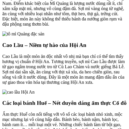
Nam. Điểm khác biệt của Mì Quảng là lượng nước dùng rất ít, chỉ
xâm xấp mặt mì, nhưng vô cùng đậm đà. Sợi mì vàng óng từ nghệ,
ăn cùng với nhiều loại nhân như tôm, thịt heo, thịt gà, trứng cút.
Đặc biệt, món ăn này không thể thiếu bánh đa nướng giòn rụm và
đậu phộng rang thơm bùi.
Cao Lầu – Niềm tự hào của Hội An
Cao Lầu là một món ăn độc nhất vô nhị mà bạn chỉ có thể tìm thấy
hương vị chuẩn ở Hội An. Tương truyền, sợi mì Cao Lầu được làm
từ gạo ngâm trong nước tro từ Cù Lao Chàm và nước giếng Bá Lễ.
Sợi mì dai sần sật, ăn cùng với thịt xá xíu, da heo chiên giòn, rau
sống và rất ít nước dùng. Đây là một món ăn mang đậm dấu ấn của
sự giao thoa văn hóa tại thương cảng Hội An xưa.
Các loại bánh Huế – Nét duyên dáng ẩm thực Cố đô
Ẩm thực Huế còn nổi tiếng với vô số các loại bánh nhỏ xinh, mộc
mạc nhưng lại vô cùng hấp dẫn. Bánh bèo, bánh nậm, bánh lọc,
bánh ram ít… mỗi loại một vẻ. Những chiếc bánh làm từ bột gạo,