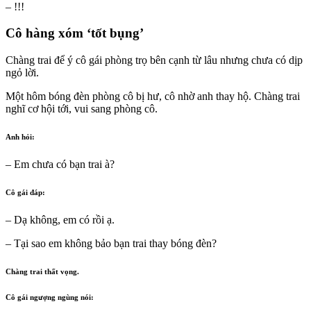
– !!!
Cô hàng xóm ‘tốt bụng’
Chàng trai để ý cô gái phòng trọ bên cạnh từ lâu nhưng chưa có dịp
ngỏ lời.
Một hôm bóng đèn phòng cô bị hư, cô nhờ anh thay hộ. Chàng trai
nghĩ cơ hội tới, vui sang phòng cô.
Anh hỏi:
– Em chưa có bạn trai à?
Cô gái đáp:
– Dạ không, em có rồi ạ.
– Tại sao em không bảo bạn trai thay bóng đèn?
Chàng trai thất vọng.
Cô gái ngượng ngùng nói: