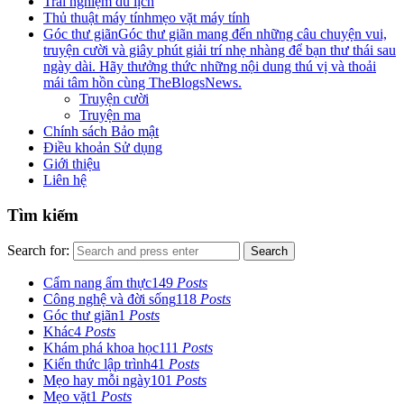
Trải nghiệm du lịch
Thủ thuật máy tính
mẹo vặt máy tính
Góc thư giãn
Góc thư giãn mang đến những câu chuyện vui,
truyện cười và giây phút giải trí nhẹ nhàng để bạn thư thái sau
ngày dài. Hãy thưởng thức những nội dung thú vị và thoải
mái tâm hồn cùng TheBlogsNews.
Truyện cười
Truyện ma
Chính sách Bảo mật
Điều khoản Sử dụng
Giới thiệu
Liên hệ
Tìm kiếm
Search for:
Search
Cẩm nang ẩm thực
149
Posts
Công nghệ và đời sống
118
Posts
Góc thư giãn
1
Posts
Khác
4
Posts
Khám phá khoa học
111
Posts
Kiến thức lập trình
41
Posts
Mẹo hay mỗi ngày
101
Posts
Mẹo vặt
1
Posts