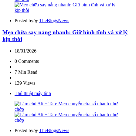
Posted by
by
TheBlogsNews
Mẹo chữa say nắng nhanh: Giữ bình tĩnh và xử lý
kịp thời
18/01/2026
0
Comments
7 Min
Read
139
Views
Thủ thuật máy tính
Posted by
by
TheBlogsNews