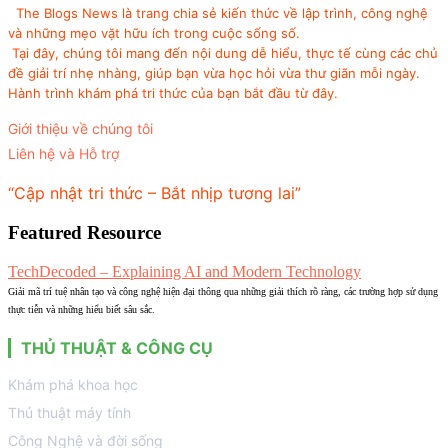
The Blogs News là trang chia sẻ kiến thức về lập trình, công nghệ
và những mẹo vặt hữu ích trong cuộc sống số.
Tại đây, chúng tôi mang đến nội dung dễ hiểu, thực tế cùng các chủ
đề giải trí nhẹ nhàng, giúp bạn vừa học hỏi vừa thư giãn mỗi ngày.
Hành trình khám phá tri thức của bạn bắt đầu từ đây.
Giới thiệu về chúng tôi
Liên hệ và Hỗ trợ
“Cập nhật tri thức – Bắt nhịp tương lai”
Featured Resource
TechDecoded – Explaining AI and Modern Technology
Giải mã trí tuệ nhân tạo và công nghệ hiện đại thông qua những giải thích rõ ràng, các trường hợp sử dụng
thực tiễn và những hiểu biết sâu sắc.
THỦ THUẬT & CÔNG CỤ
Khám phá khoa học
Thủ thuật máy tính
Công Nghệ và đời sống