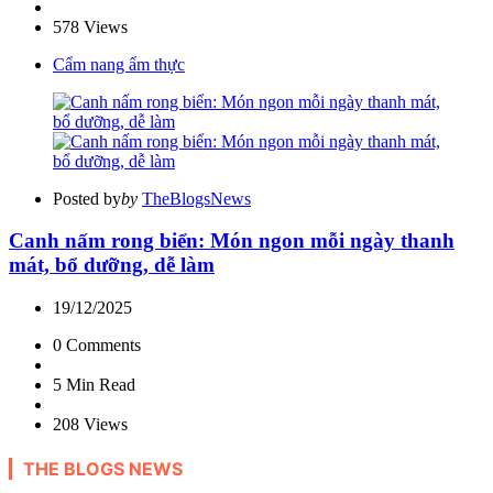
578
Views
Cẩm nang ẩm thực
Posted by
by
TheBlogsNews
Canh nấm rong biển: Món ngon mỗi ngày thanh
mát, bổ dưỡng, dễ làm
19/12/2025
0
Comments
5 Min
Read
208
Views
THE BLOGS NEWS