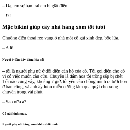
– Dạ, em sợ bạn trai em bị giật điện.
– !?!
Mặc bikini giúp cây nhà hàng xóm tốt tươi
Chuông điện thoại reo vang ở nhà một cô gái xinh đẹp, bốc lửa.
– A lô
Người ở đầu dây đằng kia nói
– tôi là người phụ nữ ở đối diện căn hộ của cô. Tôi gọi điện cho cô
vì có việc muốn cầu cứu. Chuyện là đám hoa tôi trồng sắp bị chết.
Tối nào cũng vậy, khoảng 7 giờ, tôi yêu cầu chồng mình ra tưới hoa
ở ban công, và anh ấy luôn miễn cưỡng làm qua quýt cho xong
chuyện trong vài phút.
– Sao nữa ạ?
Cô gái kinh ngạc.
Người phụ nữ hàng xóm khẩn thiết nói: