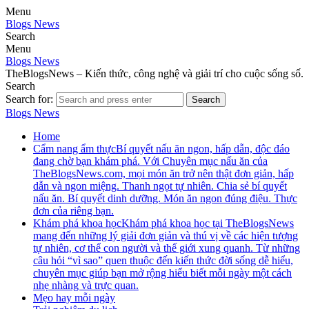
Menu
Blogs News
Search
Menu
Blogs News
TheBlogsNews – Kiến thức, công nghệ và giải trí cho cuộc sống số.
Search
Search for:
Search
Blogs News
Home
Cẩm nang ẩm thực
Bí quyết nấu ăn ngon, hấp dẫn, độc đáo
đang chờ bạn khám phá. Với Chuyên mục nấu ăn của
TheBlogsNews.com, mọi món ăn trở nên thật đơn giản, hấp
dẫn và ngon miệng. Thanh ngọt tự nhiên. Chia sẻ bí quyết
nấu ăn. Bí quyết dinh dưỡng. Món ăn ngon đúng điệu. Thực
đơn của riêng bạn.
Khám phá khoa học
Khám phá khoa học tại TheBlogsNews
mang đến những lý giải đơn giản và thú vị về các hiện tượng
tự nhiên, cơ thể con người và thế giới xung quanh. Từ những
câu hỏi “vì sao” quen thuộc đến kiến thức đời sống dễ hiểu,
chuyên mục giúp bạn mở rộng hiểu biết mỗi ngày một cách
nhẹ nhàng và trực quan.
Mẹo hay mỗi ngày