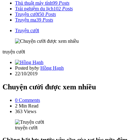
Thủ thuật máy tính
99
Posts
Trải nghiệm du lịch
102
Posts
Truyện cười
50
Posts
Truyện ma
39
Posts
Truyện cười
truyện cười
Posted by
by
Hồng Hạnh
22/10/2019
Chuyện cười được xem nhiều
0
Comments
2 Min
Read
363
Views
truyện cười
Chồng bất lực trước yêu cầu của vợ lúc nửa đêm