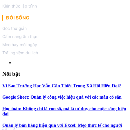
Kiến thức lập trình
ĐỜI SỐNG
Góc thư giản
Cẩm nang ẩm thực
Mẹo hay mỗi ngày
Trãi nghiệm du lịch
Nổi bật
Vì Sao Trường Học Vẫn Cần Thiết Trong Xã Hội Hiện Đại?
Google Sheet: Quản lý công việc hiệu quả với các mẫu có sẵn
Học toán: Không chỉ là con số, mà là tư duy cho cuộc sống hiện
đại
Quản lý bán hàng hiệu quả với Excel: Mẹo thực tế cho người