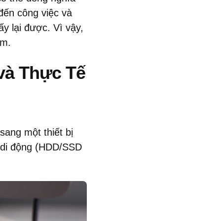
đến công việc và
y lại được. Vì vậy,
àm.
và Thực Tế
sang một thiết bị
g di động (HDD/SSD