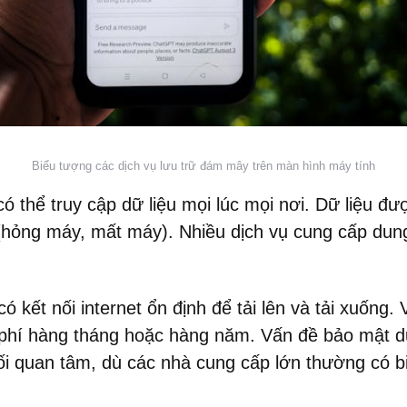
Biểu tượng các dịch vụ lưu trữ đám mây trên màn hình máy tính
 có thể truy cập dữ liệu mọi lúc mọi nơi. Dữ liệu đ
hỗ (hỏng máy, mất máy). Nhiều dịch vụ cung cấp du
ó kết nối internet ổn định để tải lên và tải xuống.
ả phí hàng tháng hoặc hàng năm. Vấn đề bảo mật d
i quan tâm, dù các nhà cung cấp lớn thường có b