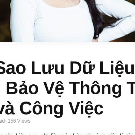
Sao Lưu Dữ Liệ
: Bảo Vệ Thông T
và Công Việc
ad
156
Views