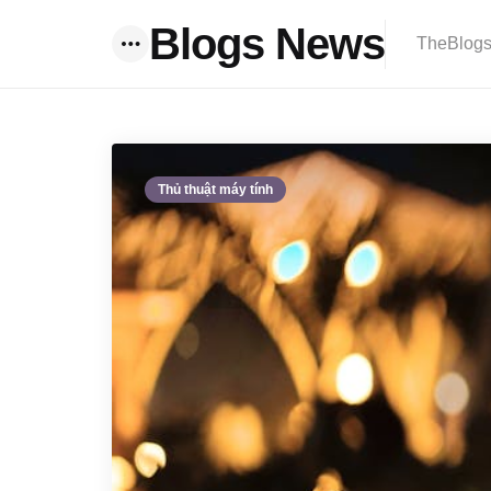
Blogs News
TheBlogsN
Menu
Thủ thuật máy tính