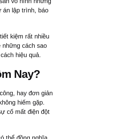
i sản vô hình nhưng
 án lập trình, báo
iết kiệm rất nhiều
sẻ những cách sao
 cách hiệu quả.
Hôm Nay?
 công, hay đơn giản
không hiếm gặp.
 sự cố mất điện đột
 có thể đồng nghĩa