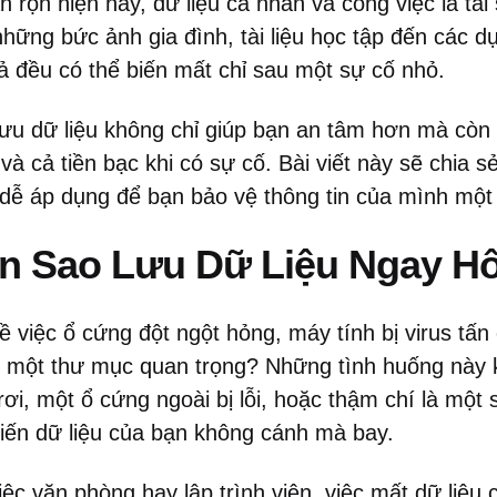
 rộn hiện nay, dữ liệu cá nhân và công việc là tà
những bức ảnh gia đình, tài liệu học tập đến các dự
cả đều có thể biến mất chỉ sau một sự cố nhỏ.
ưu dữ liệu không chỉ giúp bạn an tâm hơn mà còn t
 và cả tiền bạc khi có sự cố. Bài viết này sẽ chia 
, dễ áp dụng để bạn bảo vệ thông tin của mình một
ần Sao Lưu Dữ Liệu Ngay 
 việc ổ cứng đột ngột hỏng, máy tính bị virus tấn
m một thư mục quan trọng? Những tình huống này 
 rơi, một ổ cứng ngoài bị lỗi, hoặc thậm chí là một
hiến dữ liệu của bạn không cánh mà bay.
iệc văn phòng hay lập trình viên, việc mất dữ liệu