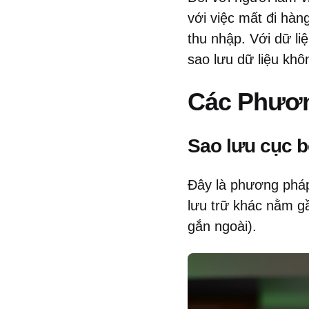
với việc mất đi hàn
thu nhập. Với dữ li
sao lưu dữ liệu khô
Các Phươn
Sao lưu cục b
Đây là phương pháp 
lưu trữ khác nằm g
gắn ngoài).