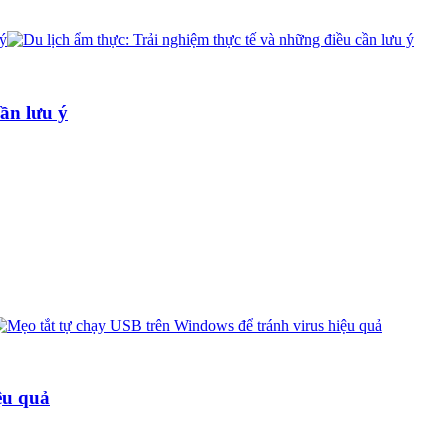
cần lưu ý
ệu quả