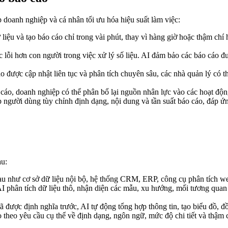
úp doanh nghiệp và cá nhân tối ưu hóa hiệu suất làm việc:
 liệu và tạo báo cáo chỉ trong vài phút, thay vì hàng giờ hoặc thậm chí
lỗi hơn con người trong việc xử lý số liệu. AI đảm bảo các báo cáo được
 được cập nhật liên tục và phân tích chuyên sâu, các nhà quản lý có th
áo, doanh nghiệp có thể phân bổ lại nguồn nhân lực vào các hoạt động 
người dùng tùy chỉnh định dạng, nội dung và tần suất báo cáo, đáp ứ
au:
u như cơ sở dữ liệu nội bộ, hệ thống CRM, ERP, công cụ phân tích web, 
I phân tích dữ liệu thô, nhận diện các mẫu, xu hướng, mối tương quan 
được định nghĩa trước, AI tự động tổng hợp thông tin, tạo biểu đồ, đồ 
theo yêu cầu cụ thể về định dạng, ngôn ngữ, mức độ chi tiết và thậm ch