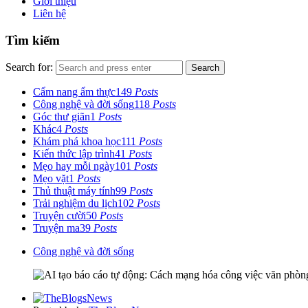
Giới thiệu
Liên hệ
Tìm kiếm
Search for:
Search
Cẩm nang ẩm thực
149
Posts
Công nghệ và đời sống
118
Posts
Góc thư giãn
1
Posts
Khác
4
Posts
Khám phá khoa học
111
Posts
Kiến thức lập trình
41
Posts
Mẹo hay mỗi ngày
101
Posts
Mẹo vặt
1
Posts
Thủ thuật máy tính
99
Posts
Trải nghiệm du lịch
102
Posts
Truyện cười
50
Posts
Truyện ma
39
Posts
Công nghệ và đời sống