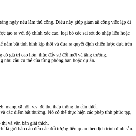
 hàng ngày nếu làm thủ công. Điều này giúp giảm tải công việc lặp đi
 tạo ra với độ chính xác cao, loại bỏ các sai sót do nhập liệu hoặc
ể nắm bắt tình hình kịp thời và đưa ra quyết định chiến lược dựa trên
có giá trị cao hơn, thúc đẩy sự đổi mới và tăng trưởng.
ng nhu cầu cụ thể của từng phòng ban hoặc dự án.
mạng xã hội, v.v. để thu thập thông tin cần thiết.
và các điểm bất thường. Nó có thể thực hiện các phép tính phức tạp,
thị và văn bản giải thích.
í là gửi báo cáo đến các đối tượng liên quan theo lịch trình định sẵn.