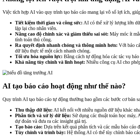
Việc tích hợp AI vào quy trình tạo báo cáo mang lại vô số lợi ích, gi
Tiết kiệm thời gian và công sức:
AI có thể xử lý lượng lớn dữ
lặp lại cho nhân viên.
Nâng cao độ chính xác và giảm thiểu sai sót:
Máy móc ít mắc 
tính toán thủ công.
Ra quyết định nhanh chóng và thông minh hơn:
Với báo cáo
dữ liệu thực tế một cách nhanh chóng.
Tối ưu hóa nguồn lực:
Bằng cách tự động hóa các tác vụ báo c
Khả năng tùy chỉnh và linh hoạt:
Nhiều công cụ AI cho phép 
AI tạo báo cáo hoạt động như thế nào?
Quy trình AI tạo báo cáo tự động thường bao gồm các bước cơ bản s
Thu thập dữ liệu:
AI kết nối với nhiều nguồn dữ liệu khác nha
Phân tích và xử lý dữ liệu:
Sử dụng các thuật toán học máy, A
dự đoán và đưa ra các insight giá trị.
Tạo báo cáo:
Dựa trên kết quả phân tích và các mẫu báo cáo đã 
Tùy chỉnh và trình bày:
Hệ thống AI có thể tùy chỉnh báo cáo 