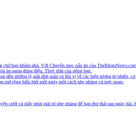
ang chờ bạn khám phá. Với Chuyên mục nấu ăn của TheBlogsNews.com, 
 Món ăn ngon đúng điệu. Thực đơn của riêng bạn.
ến những lý giải đơn giản và thú vị về các hiện tượng tự nhiên, cơ 
ạn mở rộng hiểu biết mỗi ngày một cách nhẹ nhàng và trực quan.
ện cười và giây phút giải trí nhẹ nhàng để bạn thư thái sau ngày dài.