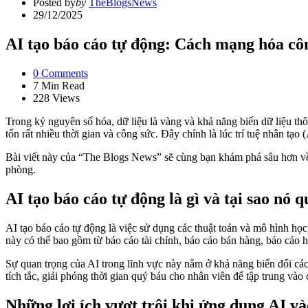
Posted by
by
TheBlogsNews
29/12/2025
AI tạo báo cáo tự động: Cách mạng hóa cô
0
Comments
7 Min
Read
228
Views
Trong kỷ nguyên số hóa, dữ liệu là vàng và khả năng biến dữ liệu thô 
tốn rất nhiều thời gian và công sức. Đây chính là lúc trí tuệ nhân tạ
Bài viết này của “The Blogs News” sẽ cùng bạn khám phá sâu hơn về 
phòng.
AI tạo báo cáo tự động là gì và tại sao nó 
AI tạo báo cáo tự động là việc sử dụng các thuật toán và mô hình học
này có thể bao gồm từ báo cáo tài chính, báo cáo bán hàng, báo cáo 
Sự quan trọng của AI trong lĩnh vực này nằm ở khả năng biến đổi cách
tích tắc, giải phóng thời gian quý báu cho nhân viên để tập trung vào
Những lợi ích vượt trội khi ứng dụng AI và