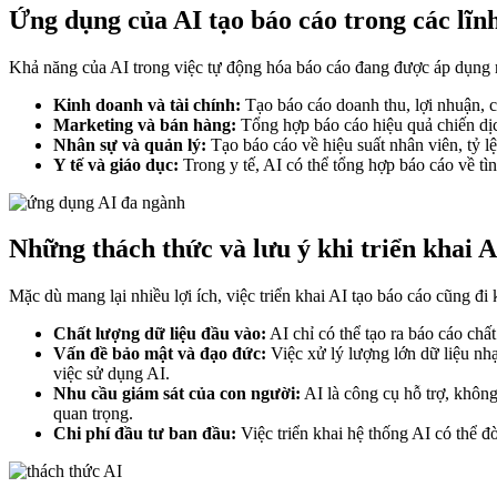
Ứng dụng của AI tạo báo cáo trong các lĩn
Khả năng của AI trong việc tự động hóa báo cáo đang được áp dụng r
Kinh doanh và tài chính:
Tạo báo cáo doanh thu, lợi nhuận, chi
Marketing và bán hàng:
Tổng hợp báo cáo hiệu quả chiến dịc
Nhân sự và quản lý:
Tạo báo cáo về hiệu suất nhân viên, tỷ l
Y tế và giáo dục:
Trong y tế, AI có thể tổng hợp báo cáo về tìn
Những thách thức và lưu ý khi triển khai A
Mặc dù mang lại nhiều lợi ích, việc triển khai AI tạo báo cáo cũng đ
Chất lượng dữ liệu đầu vào:
AI chỉ có thể tạo ra báo cáo chấ
Vấn đề bảo mật và đạo đức:
Việc xử lý lượng lớn dữ liệu nh
việc sử dụng AI.
Nhu cầu giám sát của con người:
AI là công cụ hỗ trợ, không 
quan trọng.
Chi phí đầu tư ban đầu:
Việc triển khai hệ thống AI có thể đ