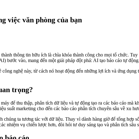
ng việc văn phòng của bạn
thành thông tin hữu ích là chìa khóa thành công cho mọi tổ chức. Tuy nh
o (AI) bước vào, mang đến một giải pháp đột phá: AI tạo báo cáo tự động
công nghệ này, từ cách nó hoạt động đến những lợi ích và ứng dụng th
quan trọng?
 máy để thu thập, phân tích dữ liệu và tự động tạo ra các báo cáo mà 
hiệu suất marketing cho đến các báo cáo phân tích chuyên sâu về xu hướ
 chúng ta tương tác với dữ liệu. Thay vì dành hàng giờ để tổng hợp số
 các nhiệm vụ chiến lược hơn, đòi hỏi tư duy sáng tạo và phân tích sâu s
o báo cáo