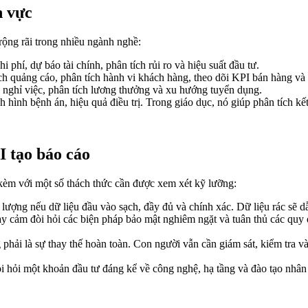
h vực
ộng rãi trong nhiều ngành nghề:
 phí, dự báo tài chính, phân tích rủi ro và hiệu suất đầu tư.
h quảng cáo, phân tích hành vi khách hàng, theo dõi KPI bán hàng và 
ệ nghỉ việc, phân tích lương thưởng và xu hướng tuyển dụng.
h hình bệnh án, hiệu quả điều trị. Trong giáo dục, nó giúp phân tích kế
I tạo báo cáo
i kèm với một số thách thức cần được xem xét kỹ lưỡng:
t lượng nếu dữ liệu đầu vào sạch, đầy đủ và chính xác. Dữ liệu rác sẽ d
ạy cảm đòi hỏi các biện pháp bảo mật nghiêm ngặt và tuân thủ các quy 
phải là sự thay thế hoàn toàn. Con người vẫn cần giám sát, kiểm tra và 
òi hỏi một khoản đầu tư đáng kể về công nghệ, hạ tầng và đào tạo nhân