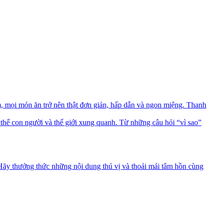
mọi món ăn trở nên thật đơn giản, hấp dẫn và ngon miệng. Thanh
thể con người và thế giới xung quanh. Từ những câu hỏi “vì sao”
 Hãy thưởng thức những nội dung thú vị và thoải mái tâm hồn cùng