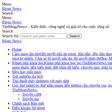
Menu
Blogs News
Search
Menu
Blogs News
TheBlogsNews – Kiến thức, công nghệ và giải trí cho cuộc sống số.
Search
Search for:
Search
Blogs News
Home
Cẩm nang ẩm thực
Bí quyết nấu ăn ngon, hấp dẫn, độc đáo đ
ngọt tự nhiên. Chia sẻ bí quyết nấu ăn. Bí quyết dinh dưỡng.
Khám phá khoa học
Khám phá khoa học tại TheBlogsNews mang đ
quen thuộc đến kiến thức đời sống dễ hiểu, chuyên mục giúp b
Mẹo hay mỗi ngày
Trải nghiệm du lịch
Thủ thuật máy tính
mẹo vặt máy tính
Góc thư giãn
Góc thư giãn mang đến những câu chuyện vui, truy
TheBlogsNews.
Truyện cười
Truyện ma
Chính sách Bảo mật
Điều khoản Sử dụng