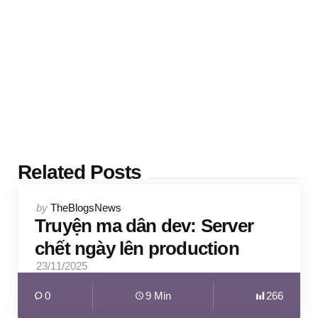
Related Posts
Posted
by
TheBlogsNews
by
Truyện ma dân dev: Server
chết ngày lên production
23/11/2025
0
9 Min
266