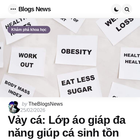
Blogs News
Menu
Searc
Khám phá khoa học
Posted
by
TheBlogsNews
by
25/02/2026
Vảy cá: Lớp áo giáp đa
năng giúp cá sinh tồn