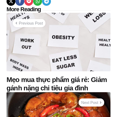
Post
More Reading
navigation
Previous Post
Mẹo mua thực phẩm giá rẻ: Giảm
gánh nặng chi tiêu gia đình
Next Post