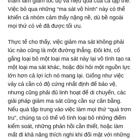
thầm làm giảm tốc độ và hiệu quả của cả tập thể.
Việc bỏ qua những “ma sát vô hình” này có thể
khiến cả nhóm cảm thấy nặng nề, dù bề ngoài
mọi thứ có vẻ đã được tối ưu.
Thực tế cho thấy, việc giảm ma sát không phải
lúc nào cũng là một đường thẳng. Đôi khi, cố
gắng loại bỏ một loại ma sát này lại vô tình tạo ra
một loại ma sát khác, hoặc đòi hỏi một nguồn lực
lớn hơn cả lợi ích nó mang lại. Giống như việc
vảy cá cần có độ cứng nhất định để bảo vệ,
nhưng cũng phải đủ linh hoạt để di chuyển, các
giải pháp giảm ma sát cũng cần sự cân bằng.
Nếu quá tập trung vào việc làm mọi thứ “quá trơn
tru”, chúng ta có thể vô tình loại bỏ những điểm
kiểm soát, những phản hồi cần thiết, hoặc làm
mất đi khả năng thích nghi khi đối mặt với những