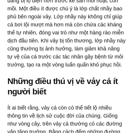
dàng bị lộ diện hơn trước kẻ săn mồi hoặc con
mồi. Một điều ít được chú ý là lớp chất nhầy bao
phủ bên ngoài vảy. Lớp nhầy này không chỉ giúp
cá bơi lội mượt mà hơn mà còn chứa các kháng
thể tự nhiên, đóng vai trò như một hàng rào miễn
dịch đầu tiên. Khi vảy bị tổn thương, lớp nhầy này
cũng thường bị ảnh hưởng, làm giảm khả năng
tự vệ của cá trước các tác nhân gây bệnh từ môi
trường, tạo ra một vòng luẩn quẩn khó phục hồi.
Những điều thú vị về vảy cá ít
người biết
Ít ai biết rằng, vảy cá còn có thể tiết lộ nhiều
thông tin về lịch sử cuộc đời của chúng. Giống
như vòng cây, trên vảy cá thường có các đường
vân tăng trưởng. Bằng cách đếm những đường