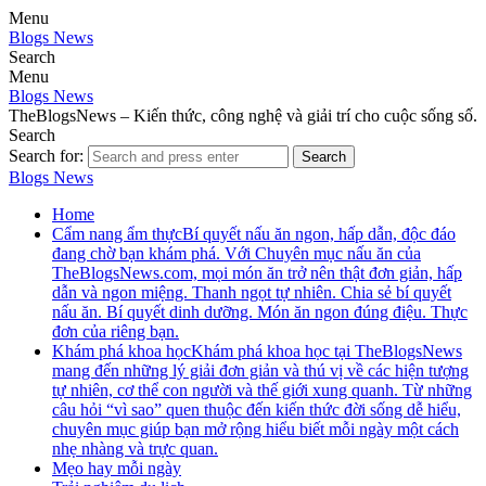
Menu
Blogs News
Search
Menu
Blogs News
TheBlogsNews – Kiến thức, công nghệ và giải trí cho cuộc sống số.
Search
Search for:
Search
Blogs News
Home
Cẩm nang ẩm thực
Bí quyết nấu ăn ngon, hấp dẫn, độc đáo
đang chờ bạn khám phá. Với Chuyên mục nấu ăn của
TheBlogsNews.com, mọi món ăn trở nên thật đơn giản, hấp
dẫn và ngon miệng. Thanh ngọt tự nhiên. Chia sẻ bí quyết
nấu ăn. Bí quyết dinh dưỡng. Món ăn ngon đúng điệu. Thực
đơn của riêng bạn.
Khám phá khoa học
Khám phá khoa học tại TheBlogsNews
mang đến những lý giải đơn giản và thú vị về các hiện tượng
tự nhiên, cơ thể con người và thế giới xung quanh. Từ những
câu hỏi “vì sao” quen thuộc đến kiến thức đời sống dễ hiểu,
chuyên mục giúp bạn mở rộng hiểu biết mỗi ngày một cách
nhẹ nhàng và trực quan.
Mẹo hay mỗi ngày