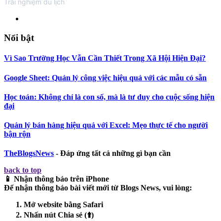
Trãi nghiệm du lịch
Nổi bật
Vì Sao Trường Học Vẫn Cần Thiết Trong Xã Hội Hiện Đại?
Google Sheet: Quản lý công việc hiệu quả với các mẫu có sẵn
Học toán: Không chỉ là con số, mà là tư duy cho cuộc sống hiện
đại
Quản lý bán hàng hiệu quả với Excel: Mẹo thực tế cho người
bận rộn
TheBlogsNews
- Đáp ứng tất cả những gì bạn cần
back to top
📱 Nhận thông báo trên iPhone
Để nhận thông báo bài viết mới từ
Blogs News
, vui lòng:
Mở website bằng
Safari
Nhấn nút
Chia sẻ
(⬆️)