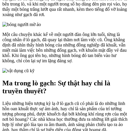
bên trong lò, và khi một người trong số họ dùng đèn pin rọi vào, họ
thấy một bóng trắng lướt qua rất nhanh, kèm theo tiếng đổ vỡ loảng
xoảng như gạch đá rơi.
Một câu chuyện khác kể về một người đàn ông lớn tuổi, từng là
công nhân ở lò gạch, đã quay lại thăm nơi làm việc cũ. Ông khẳng
định đã nhìn thấy hình bóng của những đồng nghiệp đã khuất, vẫn
miệt mài làm việc bên những đống gạch, với khuôn mặt đầy vẻ đau
khổ. Khi ông gọi tên họ, những hình bóng đó tan biến vào hư
không, chỉ còn lại sự im lặng đáng sợ.
Ma trong lò gạch: Sự thật hay chỉ là
truyền thuyết?
Liệu những hiện tượng kỳ lạ ở lò gạch cũ có phải là do những linh
hồn oan khuất thực sự ám ảnh, hay chỉ là sản phẩm của trí tưởng
tượng phong phú, được khuếch đại bởi không khí rùng rợn của một
nơi bỏ hoang? Các nhà khoa học thường đưa ra những lời giải thích
hợp lý như gió lùa tạo ra âm thanh, ánh sáng phản chiếu tạo ra ảo
ảnh, hay thậm chí là sự hiện diện của động vật hoang dã.