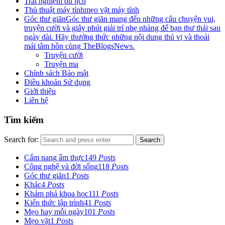
Trải nghiệm du lịch
Thủ thuật máy tính
mẹo vặt máy tính
Góc thư giãn
Góc thư giãn mang đến những câu chuyện vui,
truyện cười và giây phút giải trí nhẹ nhàng để bạn thư thái sau
ngày dài. Hãy thưởng thức những nội dung thú vị và thoải
mái tâm hồn cùng TheBlogsNews.
Truyện cười
Truyện ma
Chính sách Bảo mật
Điều khoản Sử dụng
Giới thiệu
Liên hệ
Tìm kiếm
Search for:
Search
Cẩm nang ẩm thực
149
Posts
Công nghệ và đời sống
118
Posts
Góc thư giãn
1
Posts
Khác
4
Posts
Khám phá khoa học
111
Posts
Kiến thức lập trình
41
Posts
Mẹo hay mỗi ngày
101
Posts
Mẹo vặt
1
Posts