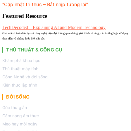
“Cập nhật tri thức – Bắt nhịp tương lai”
Featured Resource
TechDecoded – Explaining AI and Modern Technology
Giải mã trí tuệ nhân tạo và công nghệ hiện đại thông qua những giải thích rõ ràng, các trường hợp sử dụng
thực tiễn và những hiểu biết sâu sắc.
THỦ THUẬT & CÔNG CỤ
Khám phá khoa học
Thủ thuật máy tính
Công Nghệ và đời sống
Kiến thức lập trình
ĐỜI SỐNG
Góc thư giản
Cẩm nang ẩm thực
Mẹo hay mỗi ngày