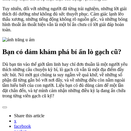
Tuy nhiên, đối với những người đã từng trải nghiệm, những lời giải
thích đó dường như không đủ sức thuyết phục. Cảm giác lạnh lẽo
thấu xương, những tiếng động không rõ nguồn gốc, và những bóng
hình thoắt ẩn thoắt hiện vẫn là một bí ẩn chưa có lời giải đáp hoàn
toàn.
Bạn có dám khám phá bí ẩn lò gạch cũ?
Dù bạn tin vào thế giới tâm linh hay chỉ đơn thuần là một người yêu
thích những câu chuyện kỳ bí, lò gạch cũ vẫn là một địa điểm đầy
sức hút. Nó mời gọi chúng ta suy ngẫm về quá khứ, về những số
phận đã từng gắn bó với nơi đây, và về những điều còn nằm ngoài
tầm hiểu biết của con người. Liệu bạn có đủ dũng cảm để một lần
đặt chân đến, và tự mình cảm nhận những điều kỳ lạ đang ẩn chứa
trong từng viên gạch cũ kỹ?
Share
this article
x
facebook