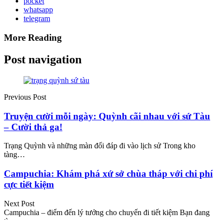
pocket
whatsapp
telegram
More Reading
Post navigation
Previous Post
Truyện cười mỗi ngày: Quỳnh cãi nhau với sứ Tàu
– Cười thả ga!
Trạng Quỳnh và những màn đối đáp đi vào lịch sử Trong kho
tàng…
Campuchia: Khám phá xứ sở chùa tháp với chi phí
cực tiết kiệm
Next Post
Campuchia – điểm đến lý tưởng cho chuyến đi tiết kiệm Bạn đang