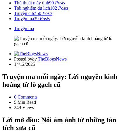
Thủ thuật máy tính
99
Posts
Trải nghiệm du lịch
102
Posts
Truyện cười
50
Posts
Truyện ma
39
Posts
Truyện ma
Posted by
by
TheBlogsNews
14/12/2025
Truyện ma mỗi ngày: Lời nguyền kinh
hoàng từ lò gạch cũ
0
Comments
5 Min
Read
249
Views
Lời mở đầu: Nỗi ám ảnh từ những tàn
tích xưa cũ