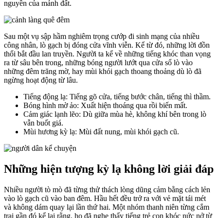
nguyền của mảnh đất.
Sau một vụ sập hầm nghiêm trọng cướp đi sinh mạng của nhiều
công nhân, lò gạch bị đóng cửa vĩnh viễn. Kể từ đó, những lời đồn
thổi bắt đầu lan truyền. Người ta kể về những tiếng khóc than vọng
ra từ sâu bên trong, những bóng người lướt qua cửa sổ lò vào
những đêm trăng mờ, hay mùi khói gạch thoang thoảng dù lò đã
ngừng hoạt động từ lâu.
Tiếng động lạ: Tiếng gõ cửa, tiếng bước chân, tiếng thì thầm.
Bóng hình mờ ảo: Xuất hiện thoáng qua rồi biến mất.
Cảm giác lạnh lẽo: Dù giữa mùa hè, không khí bên trong lò
vẫn buốt giá.
Mùi hương kỳ lạ: Mùi đất nung, mùi khói gạch cũ.
Những hiện tượng kỳ lạ không lời giải đáp
Nhiều người tò mò đã từng thử thách lòng dũng cảm bằng cách lẻn
vào lò gạch cũ vào ban đêm. Hầu hết đều trở ra với vẻ mặt tái mét
và không dám quay lại lần thứ hai. Một nhóm thanh niên từng cắm
trại gần đó kể lại rằng, họ đã nghe thấy tiếng trẻ con khóc nức nở từ