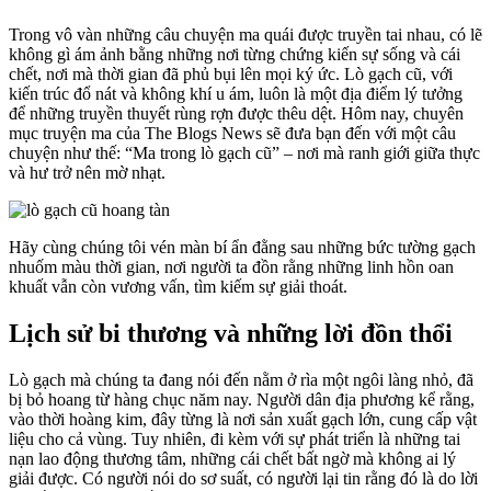
Trong vô vàn những câu chuyện ma quái được truyền tai nhau, có lẽ
không gì ám ảnh bằng những nơi từng chứng kiến sự sống và cái
chết, nơi mà thời gian đã phủ bụi lên mọi ký ức. Lò gạch cũ, với
kiến trúc đổ nát và không khí u ám, luôn là một địa điểm lý tưởng
để những truyền thuyết rùng rợn được thêu dệt. Hôm nay, chuyên
mục truyện ma của The Blogs News sẽ đưa bạn đến với một câu
chuyện như thế: “Ma trong lò gạch cũ” – nơi mà ranh giới giữa thực
và hư trở nên mờ nhạt.
Hãy cùng chúng tôi vén màn bí ẩn đằng sau những bức tường gạch
nhuốm màu thời gian, nơi người ta đồn rằng những linh hồn oan
khuất vẫn còn vương vấn, tìm kiếm sự giải thoát.
Lịch sử bi thương và những lời đồn thổi
Lò gạch mà chúng ta đang nói đến nằm ở rìa một ngôi làng nhỏ, đã
bị bỏ hoang từ hàng chục năm nay. Người dân địa phương kể rằng,
vào thời hoàng kim, đây từng là nơi sản xuất gạch lớn, cung cấp vật
liệu cho cả vùng. Tuy nhiên, đi kèm với sự phát triển là những tai
nạn lao động thương tâm, những cái chết bất ngờ mà không ai lý
giải được. Có người nói do sơ suất, có người lại tin rằng đó là do lời