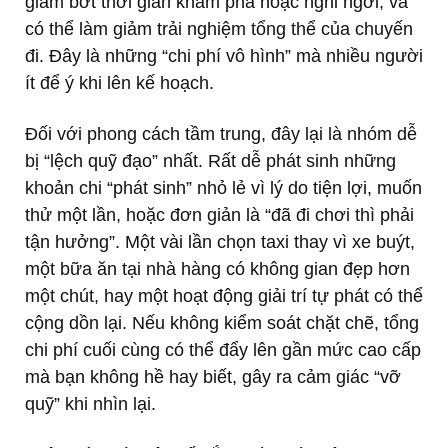
giảm bớt thời gian khám phá hoặc nghỉ ngơi, và
có thể làm giảm trải nghiệm tổng thể của chuyến
đi. Đây là những “chi phí vô hình” mà nhiều người
ít để ý khi lên kế hoạch.
Đối với phong cách tầm trung, đây lại là nhóm dễ
bị “lệch quỹ đạo” nhất. Rất dễ phát sinh những
khoản chi “phát sinh” nhỏ lẻ vì lý do tiện lợi, muốn
thử một lần, hoặc đơn giản là “đã đi chơi thì phải
tận hưởng”. Một vài lần chọn taxi thay vì xe buýt,
một bữa ăn tại nhà hàng có không gian đẹp hơn
một chút, hay một hoạt động giải trí tự phát có thể
cộng dồn lại. Nếu không kiểm soát chặt chẽ, tổng
chi phí cuối cùng có thể đẩy lên gần mức cao cấp
mà bạn không hề hay biết, gây ra cảm giác “vỡ
quỹ” khi nhìn lại.