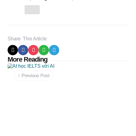
Share
This Article
Post
More Reading
navigation
Previous Post