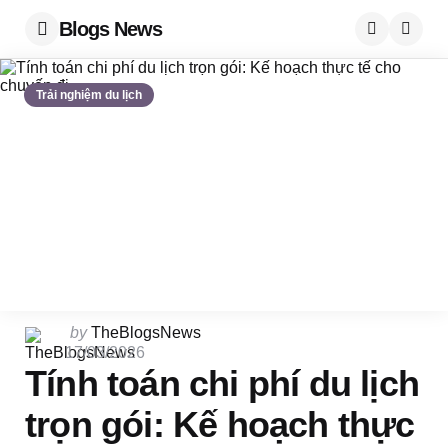
Blogs News
Menu
Searc
Trải nghiệm du lịch
Posted
by
TheBlogsNews
by
17/03/2026
Tính toán chi phí du lịch
trọn gói: Kế hoạch thực