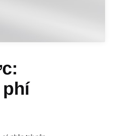
ớc:
 phí