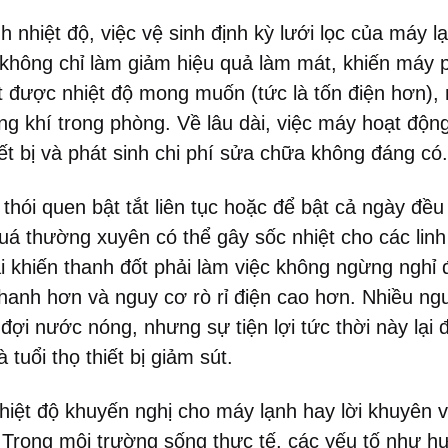
nh nhiệt độ, việc vệ sinh định kỳ lưới lọc của máy 
n không chỉ làm giảm hiệu quả làm mát, khiến máy 
t được nhiệt độ mong muốn (tức là tốn điện hơn)
g khí trong phòng. Về lâu dài, việc máy hoạt động
iết bị và phát sinh chi phí sửa chữa không đáng có.
 thói quen bật tắt liên tục hoặc để bật cả ngày đề
quá thường xuyên có thể gây sốc nhiệt cho các linh 
lại khiến thanh đốt phải làm việc không ngừng nghỉ đ
anh hơn và nguy cơ rò rỉ điện cao hơn. Nhiều ng
 đợi nước nóng, nhưng sự tiện lợi tức thời này lại
tuổi thọ thiết bị giảm sút.
hiệt độ khuyến nghị cho máy lạnh hay lời khuyên v
 Trong môi trường sống thực tế, các yếu tố như hư