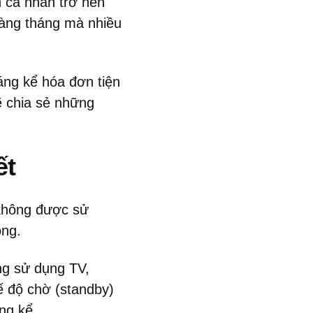
h cá nhân trở nên
hàng tháng mà nhiều
đáng kể hóa đơn tiện
ẽ chia sẻ những
ết
 không được sử
ộng.
ng sử dụng TV,
hế độ chờ (standby)
ng kể.