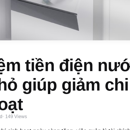
iệm tiền điện nư
ỏ giúp giảm chi
oạt
d
149
Views