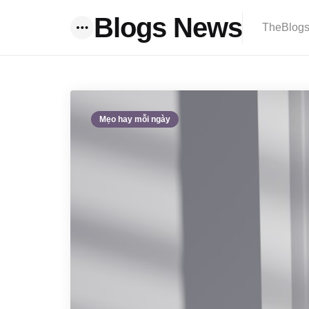
Blogs News
TheBlogsN
Menu
Mẹo hay mỗi ngày