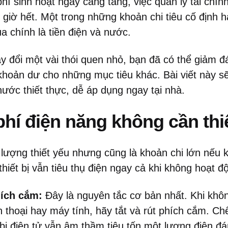
phí sinh hoạt ngày càng tăng, việc quản lý tài chín
 giờ hết. Một trong những khoản chi tiêu cố định 
 chính là tiền điện và nước.
ay đổi một vài thói quen nhỏ, bạn đã có thể giảm 
khoản dư cho những mục tiêu khác. Bài viết này s
nước thiết thực, dễ áp dụng ngay tại nhà.
hí điện năng không cần thi
 lượng thiết yếu nhưng cũng là khoản chi lớn nếu
thiết bị vẫn tiêu thụ điện ngay cả khi không hoạt đ
hích cắm:
Đây là nguyên tắc cơ bản nhất. Khi khô
n thoại hay máy tính, hãy tắt và rút phích cắm. C
 bị điện tử vẫn âm thầm tiêu tốn một lượng điện đá