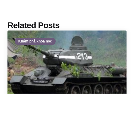
Related Posts
Khám phá khoa học
Posted
by
TheBlogsNews
by
Xe tăng và những điều bí ẩn