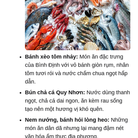
Bánh xèo tôm nhảy:
Món ăn đặc trưng
của Bình Định với vỏ bánh giòn rụm, nhân
tôm tươi rói và nước chấm chua ngọt hấp
dẫn.
Bún chả cá Quy Nhơn:
Nước dùng thanh
ngọt, chả cá dai ngon, ăn kèm rau sống
tạo nên một hương vị khó quên.
Nem nướng, bánh hỏi lòng heo:
Những
món ăn dân dã nhưng lại mang đậm nét
văn hóa ẩm thực địa phương.