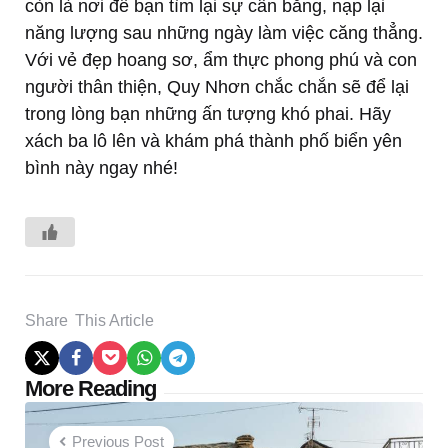
còn là nơi để bạn tìm lại sự cân bằng, nạp lại
năng lượng sau những ngày làm việc căng thẳng.
Với vẻ đẹp hoang sơ, ẩm thực phong phú và con
người thân thiện, Quy Nhơn chắc chắn sẽ để lại
trong lòng bạn những ấn tượng khó phai. Hãy
xách ba lô lên và khám phá thành phố biển yên
bình này ngay nhé!
Share
This Article
Post
More Reading
navigation
Previous Post