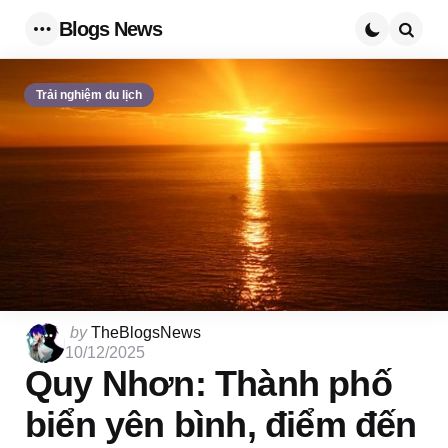
Blogs News
Menu
Searc
Trải nghiệm du lịch
Posted
by
TheBlogsNews
by
10/12/2025
Quy Nhơn: Thành phố
biển yên bình, điểm đến