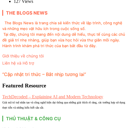
127
Views
THE BLOGS NEWS
The Blogs News là trang chia sẻ kiến thức về lập trình, công nghệ
và những mẹo vặt hữu ích trong cuộc sống số.
Tại đây, chúng tôi mang đến nội dung dễ hiểu, thực tế cùng các chủ
đề giải trí nhẹ nhàng, giúp bạn vừa học hỏi vừa thư giãn mỗi ngày.
Hành trình khám phá tri thức của bạn bắt đầu từ đây.
Giới thiệu về chúng tôi
Liên hệ và Hỗ trợ
“Cập nhật tri thức – Bắt nhịp tương lai”
Featured Resource
TechDecoded – Explaining AI and Modern Technology
Giải mã trí tuệ nhân tạo và công nghệ hiện đại thông qua những giải thích rõ ràng, các trường hợp sử dụng
thực tiễn và những hiểu biết sâu sắc.
THỦ THUẬT & CÔNG CỤ