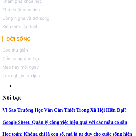
Khám phá khoa học
Thủ thuật máy tính
Công Nghệ và đời sống
Kiến thức lập trình
ĐỜI SỐNG
Góc thư giản
Cẩm nang ẩm thực
Mẹo hay mỗi ngày
Trãi nghiệm du lịch
Nổi bật
Vì Sao Trường Học Vẫn Cần Thiết Trong Xã Hội Hiện Đại?
Google Sheet: Quản lý công việc hiệu quả với các mẫu có sẵn
Học toán: Không chỉ là con số, mà là tư duy cho cuộc sống hiện