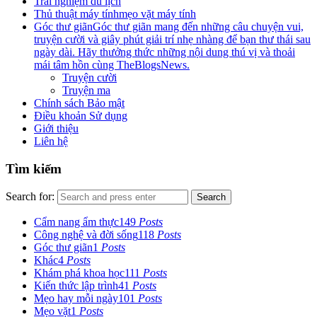
Trải nghiệm du lịch
Thủ thuật máy tính
mẹo vặt máy tính
Góc thư giãn
Góc thư giãn mang đến những câu chuyện vui,
truyện cười và giây phút giải trí nhẹ nhàng để bạn thư thái sau
ngày dài. Hãy thưởng thức những nội dung thú vị và thoải
mái tâm hồn cùng TheBlogsNews.
Truyện cười
Truyện ma
Chính sách Bảo mật
Điều khoản Sử dụng
Giới thiệu
Liên hệ
Tìm kiếm
Search for:
Search
Cẩm nang ẩm thực
149
Posts
Công nghệ và đời sống
118
Posts
Góc thư giãn
1
Posts
Khác
4
Posts
Khám phá khoa học
111
Posts
Kiến thức lập trình
41
Posts
Mẹo hay mỗi ngày
101
Posts
Mẹo vặt
1
Posts