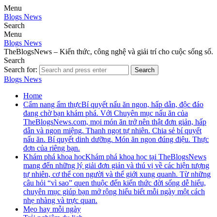
Menu
Blogs News
Search
Menu
Blogs News
TheBlogsNews – Kiến thức, công nghệ và giải trí cho cuộc sống số.
Search
Search for:
Search
Blogs News
Home
Cẩm nang ẩm thực
Bí quyết nấu ăn ngon, hấp dẫn, độc đáo
đang chờ bạn khám phá. Với Chuyên mục nấu ăn của
TheBlogsNews.com, mọi món ăn trở nên thật đơn giản, hấp
dẫn và ngon miệng. Thanh ngọt tự nhiên. Chia sẻ bí quyết
nấu ăn. Bí quyết dinh dưỡng. Món ăn ngon đúng điệu. Thực
đơn của riêng bạn.
Khám phá khoa học
Khám phá khoa học tại TheBlogsNews
mang đến những lý giải đơn giản và thú vị về các hiện tượng
tự nhiên, cơ thể con người và thế giới xung quanh. Từ những
câu hỏi “vì sao” quen thuộc đến kiến thức đời sống dễ hiểu,
chuyên mục giúp bạn mở rộng hiểu biết mỗi ngày một cách
nhẹ nhàng và trực quan.
Mẹo hay mỗi ngày