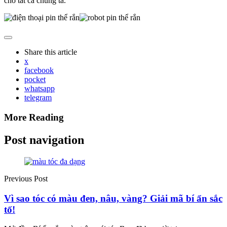
cho tất cả chúng ta.
Share
this article
x
facebook
pocket
whatsapp
telegram
More Reading
Post navigation
Previous Post
Vì sao tóc có màu đen, nâu, vàng? Giải mã bí ẩn sắc
tố!