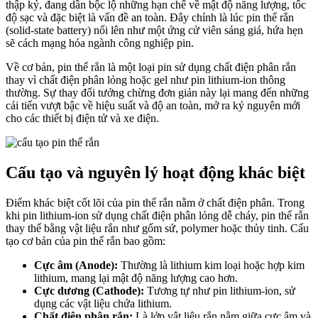
thập kỷ, đang dần bộc lộ những hạn chế về mật độ năng lượng, tốc
độ sạc và đặc biệt là vấn đề an toàn. Đây chính là lúc pin thể rắn
(solid-state battery) nổi lên như một ứng cử viên sáng giá, hứa hẹn
sẽ cách mạng hóa ngành công nghiệp pin.
Về cơ bản, pin thể rắn là một loại pin sử dụng chất điện phân rắn
thay vì chất điện phân lỏng hoặc gel như pin lithium-ion thông
thường. Sự thay đổi tưởng chừng đơn giản này lại mang đến những
cải tiến vượt bậc về hiệu suất và độ an toàn, mở ra kỷ nguyên mới
cho các thiết bị điện tử và xe điện.
Cấu tạo và nguyên lý hoạt động khác biệt
Điểm khác biệt cốt lõi của pin thể rắn nằm ở chất điện phân. Trong
khi pin lithium-ion sử dụng chất điện phân lỏng dễ cháy, pin thể rắn
thay thế bằng vật liệu rắn như gốm sứ, polymer hoặc thủy tinh. Cấu
tạo cơ bản của pin thể rắn bao gồm:
Cực âm (Anode):
Thường là lithium kim loại hoặc hợp kim
lithium, mang lại mật độ năng lượng cao hơn.
Cực dương (Cathode):
Tương tự như pin lithium-ion, sử
dụng các vật liệu chứa lithium.
Chất điện phân rắn:
Là lớp vật liệu rắn nằm giữa cực âm và