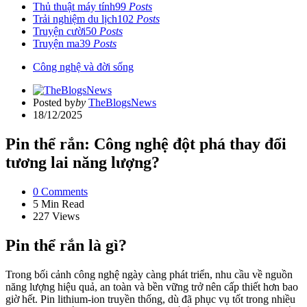
Thủ thuật máy tính
99
Posts
Trải nghiệm du lịch
102
Posts
Truyện cười
50
Posts
Truyện ma
39
Posts
Công nghệ và đời sống
Posted by
by
TheBlogsNews
18/12/2025
Pin thể rắn: Công nghệ đột phá thay đổi
tương lai năng lượng?
0
Comments
5 Min
Read
227
Views
Pin thể rắn là gì?
Trong bối cảnh công nghệ ngày càng phát triển, nhu cầu về nguồn
năng lượng hiệu quả, an toàn và bền vững trở nên cấp thiết hơn bao
giờ hết. Pin lithium-ion truyền thống, dù đã phục vụ tốt trong nhiều