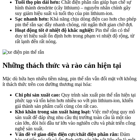
Tuổi thọ pin dài hơn:
Chất điện phân rắn giúp hạn chế sự
hình thành dendrite (cây lithium) – nguyên nhân chính gây
suy giảm hiệu suất và tuổi thọ của pin lithium-ion.
Sạc nhanh hơn:
Khả năng chịu dòng điện cao hơn cho phép
pin thể rắn sạc đầy nhanh chóng, rút ngắn thời gian chờ đợi.
Hoạt động tốt ở nhiệt độ khắc nghiệt:
Pin thể rắn có thể
duy trì hiệu suất ổn định hơn trong phạm vi nhiệt độ rộng, từ
rất lạnh đến rất nóng.
Những thách thức và rào cản hiện tại
Mặc dù hứa hẹn nhiều tiềm năng, pin thể rắn vẫn đối mặt với không
ít thách thức trên con đường thương mại hóa:
Chi phí sản xuất cao:
Quy trình sản xuất pin thể rắn hiện tại
phức tạp và tốn kém hơn nhiều so với pin lithium-ion, khiến
giá thành sản phẩm cuối cùng còn rất cao.
Khó khăn trong sản xuất hàng loạt:
Việc mở rộng quy mô
sản xuất để đáp ứng nhu cầu thị trường toàn cầu là một rào
cản lớn, đòi hỏi đầu tư lớn vào nghiên cứu và phát triển công
nghệ sản xuất.
Vấn đề về giao diện điện cực/chất điện phân rắn:
Đảm
bảo sự tiếp xúc tốt và ổn định giữa các lớp vật liệu rắn là một