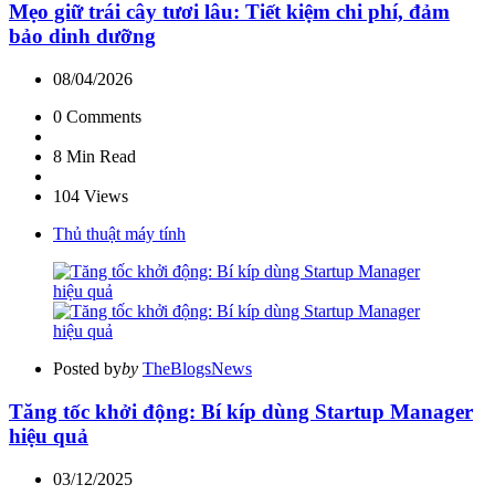
Mẹo giữ trái cây tươi lâu: Tiết kiệm chi phí, đảm
bảo dinh dưỡng
08/04/2026
0
Comments
8 Min
Read
104
Views
Thủ thuật máy tính
Posted by
by
TheBlogsNews
Tăng tốc khởi động: Bí kíp dùng Startup Manager
hiệu quả
03/12/2025