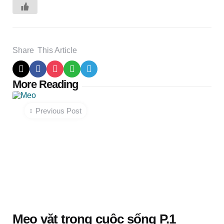
Share
This Article
Post
More Reading
navigation
Previous Post
Mẹo vặt trong cuộc sống P.1