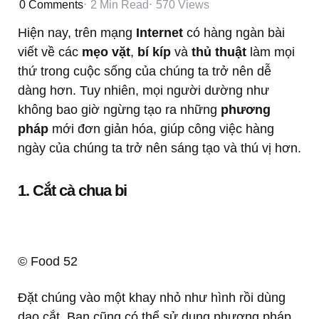
0
Comments
2 Min
Read
570
Views
Hiện nay, trên mạng
Internet
có hàng ngàn bài
viết về các
mẹo vặt
,
bí kíp
và
thủ thuật
làm mọi
thứ trong cuộc sống của chúng ta trở nên dễ
dàng hơn. Tuy nhiên, mọi người dường như
không bao giờ ngừng tạo ra những
phương
pháp
mới đơn giản hóa, giúp công việc hàng
ngày của chúng ta trở nên sáng tạo và thú vị hơn.
1. Cắt cà chua bi
© Food 52
Đặt chúng vào một khay nhỏ như hình rồi dùng
dao cắt. Bạn cũng có thể sử dụng phương pháp