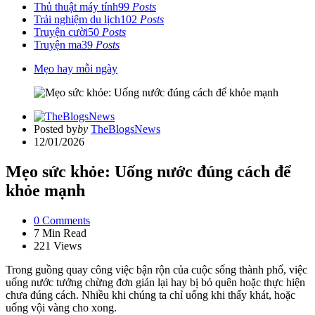
Thủ thuật máy tính
99
Posts
Trải nghiệm du lịch
102
Posts
Truyện cười
50
Posts
Truyện ma
39
Posts
Mẹo hay mỗi ngày
Posted by
by
TheBlogsNews
12/01/2026
Mẹo sức khỏe: Uống nước đúng cách để
khỏe mạnh
0
Comments
7 Min
Read
221
Views
Trong guồng quay công việc bận rộn của cuộc sống thành phố, việc
uống nước tưởng chừng đơn giản lại hay bị bỏ quên hoặc thực hiện
chưa đúng cách. Nhiều khi chúng ta chỉ uống khi thấy khát, hoặc
uống vội vàng cho xong.