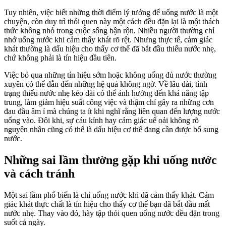
Tuy nhiên, việc biết những thời điểm lý tưởng để uống nước là một
chuyện, còn duy trì thói quen này một cách đều đặn lại là một thách
thức không nhỏ trong cuộc sống bận rộn. Nhiều người thường chỉ
nhớ uống nước khi cảm thấy khát rõ rệt. Nhưng thực tế, cảm giác
khát thường là dấu hiệu cho thấy cơ thể đã bắt đầu thiếu nước nhẹ,
chứ không phải là tín hiệu đầu tiên.
Việc bỏ qua những tín hiệu sớm hoặc không uống đủ nước thường
xuyên có thể dẫn đến những hệ quả không ngờ. Về lâu dài, tình
trạng thiếu nước nhẹ kéo dài có thể ảnh hưởng đến khả năng tập
trung, làm giảm hiệu suất công việc và thậm chí gây ra những cơn
đau đầu âm ỉ mà chúng ta ít khi nghĩ rằng liên quan đến lượng nước
uống vào. Đôi khi, sự cáu kỉnh hay cảm giác uể oải không rõ
nguyên nhân cũng có thể là dấu hiệu cơ thể đang cần được bổ sung
nước.
Những sai lầm thường gặp khi uống nước
và cách tránh
Một sai lầm phổ biến là chỉ uống nước khi đã cảm thấy khát. Cảm
giác khát thực chất là tín hiệu cho thấy cơ thể bạn đã bắt đầu mất
nước nhẹ. Thay vào đó, hãy tập thói quen uống nước đều đặn trong
suốt cả ngày.