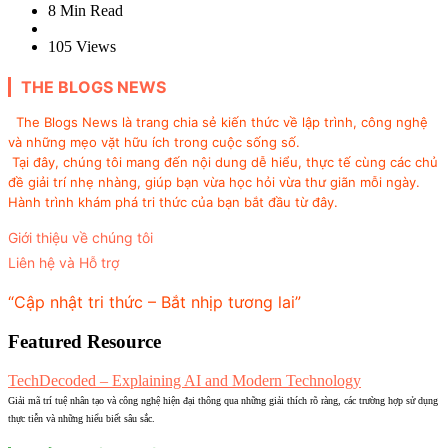
8 Min
Read
105
Views
THE BLOGS NEWS
The Blogs News là trang chia sẻ kiến thức về lập trình, công nghệ
và những mẹo vặt hữu ích trong cuộc sống số.
Tại đây, chúng tôi mang đến nội dung dễ hiểu, thực tế cùng các chủ
đề giải trí nhẹ nhàng, giúp bạn vừa học hỏi vừa thư giãn mỗi ngày.
Hành trình khám phá tri thức của bạn bắt đầu từ đây.
Giới thiệu về chúng tôi
Liên hệ và Hỗ trợ
“Cập nhật tri thức – Bắt nhịp tương lai”
Featured Resource
TechDecoded – Explaining AI and Modern Technology
Giải mã trí tuệ nhân tạo và công nghệ hiện đại thông qua những giải thích rõ ràng, các trường hợp sử dụng
thực tiễn và những hiểu biết sâu sắc.