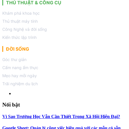
THỦ THUẬT & CÔNG CỤ
Khám phá khoa học
Thủ thuật máy tính
Công Nghệ và đời sống
Kiến thức lập trình
ĐỜI SỐNG
Góc thư giản
Cẩm nang ẩm thực
Mẹo hay mỗi ngày
Trãi nghiệm du lịch
Nổi bật
Vì Sao Trường Học Vẫn Cần Thiết Trong Xã Hội Hiện Đại?
Google Sheet: Quản lý công việc hiệu quả với các mẫu có sẵn