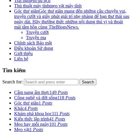
Trải nghiệm du lịch
Thủ thuật máy tính
mẹo vặt máy tính
Góc thư giãn
Góc thư giãn mang đến những câu chuyện vui,
truyện cười và giây phút giải trí nhẹ nhàng để bạn thư thái sau
ngày dài. Hãy thưởng thức những nội dung thú vị và thoải
mái tâm hồn cùng TheBlogsNews.
Truyện cười
Truyện ma
Chính sách Bảo mật
Điều khoản Sử dụng
Giới thiệu
Liên hệ
Tìm kiếm
Search for:
Search
Cẩm nang ẩm thực
149
Posts
Công nghệ và đời sống
118
Posts
Góc thư giãn
1
Posts
Khác
4
Posts
Khám phá khoa học
111
Posts
Kiến thức lập trình
41
Posts
Mẹo hay mỗi ngày
101
Posts
Mẹo vặt
1
Posts