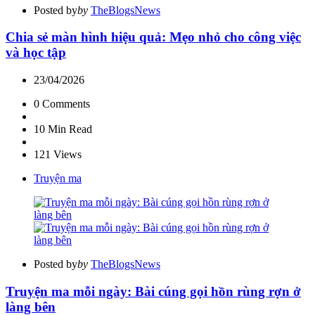
Posted by
by
TheBlogsNews
Chia sẻ màn hình hiệu quả: Mẹo nhỏ cho công việc
và học tập
23/04/2026
0
Comments
10 Min
Read
121
Views
Truyện ma
Posted by
by
TheBlogsNews
Truyện ma mỗi ngày: Bài cúng gọi hồn rùng rợn ở
làng bên