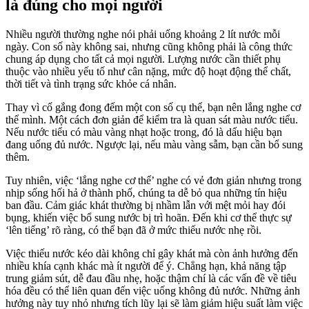
là đúng cho mọi người
Nhiều người thường nghe nói phải uống khoảng 2 lít nước mỗi
ngày. Con số này không sai, nhưng cũng không phải là công thức
chung áp dụng cho tất cả mọi người. Lượng nước cần thiết phụ
thuộc vào nhiều yếu tố như cân nặng, mức độ hoạt động thể chất,
thời tiết và tình trạng sức khỏe cá nhân.
Thay vì cố gắng đong đếm một con số cụ thể, bạn nên lắng nghe cơ
thể mình. Một cách đơn giản để kiểm tra là quan sát màu nước tiểu.
Nếu nước tiểu có màu vàng nhạt hoặc trong, đó là dấu hiệu bạn
đang uống đủ nước. Ngược lại, nếu màu vàng sẫm, bạn cần bổ sung
thêm.
Tuy nhiên, việc ‘lắng nghe cơ thể’ nghe có vẻ đơn giản nhưng trong
nhịp sống hối hả ở thành phố, chúng ta dễ bỏ qua những tín hiệu
ban đầu. Cảm giác khát thường bị nhầm lẫn với mệt mỏi hay đói
bụng, khiến việc bổ sung nước bị trì hoãn. Đến khi cơ thể thực sự
‘lên tiếng’ rõ ràng, có thể bạn đã ở mức thiếu nước nhẹ rồi.
Việc thiếu nước kéo dài không chỉ gây khát mà còn ảnh hưởng đến
nhiều khía cạnh khác mà ít người để ý. Chẳng hạn, khả năng tập
trung giảm sút, dễ đau đầu nhẹ, hoặc thậm chí là các vấn đề về tiêu
hóa đều có thể liên quan đến việc uống không đủ nước. Những ảnh
hưởng này tuy nhỏ nhưng tích lũy lại sẽ làm giảm hiệu suất làm việc