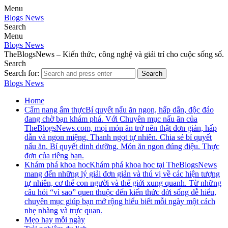
Menu
Blogs News
Search
Menu
Blogs News
TheBlogsNews – Kiến thức, công nghệ và giải trí cho cuộc sống số.
Search
Search for:
Search
Blogs News
Home
Cẩm nang ẩm thực
Bí quyết nấu ăn ngon, hấp dẫn, độc đáo
đang chờ bạn khám phá. Với Chuyên mục nấu ăn của
TheBlogsNews.com, mọi món ăn trở nên thật đơn giản, hấp
dẫn và ngon miệng. Thanh ngọt tự nhiên. Chia sẻ bí quyết
nấu ăn. Bí quyết dinh dưỡng. Món ăn ngon đúng điệu. Thực
đơn của riêng bạn.
Khám phá khoa học
Khám phá khoa học tại TheBlogsNews
mang đến những lý giải đơn giản và thú vị về các hiện tượng
tự nhiên, cơ thể con người và thế giới xung quanh. Từ những
câu hỏi “vì sao” quen thuộc đến kiến thức đời sống dễ hiểu,
chuyên mục giúp bạn mở rộng hiểu biết mỗi ngày một cách
nhẹ nhàng và trực quan.
Mẹo hay mỗi ngày