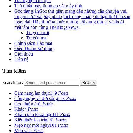
Trải nghiệm du lịch
Thủ thuật máy tính
mẹo vặt máy tính
Góc thư giãn
Góc thư giãn mang đến những câu chuyện vui,
truyện cười và giây phút giải trí nhẹ nhàng để bạn thư thái sau
ngày dài. Hãy thưởng thức những nội dung thú vị và thoải
mái tâm hồn cùng TheBlogsNews.
Truyện cười
Truyện ma
Chính sách Bảo mật
Điều khoản Sử dụng
Giới thiệu
Liên hệ
Tìm kiếm
Search for:
Search
Cẩm nang ẩm thực
149
Posts
Công nghệ và đời sống
118
Posts
Góc thư giãn
1
Posts
Khác
4
Posts
Khám phá khoa học
111
Posts
Kiến thức lập trình
41
Posts
Mẹo hay mỗi ngày
101
Posts
Mẹo vặt
1
Posts