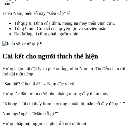
mắn!”
Theo Nam, biển số này “siêu cấp” vì:
Tứ quý 9: Đỉnh của đỉnh, mang lại may mắn vĩnh cửu.
Tổng 9 nút: Con số của quyền lực và sự viên mãn.
Ra đường ai cũng phải ngước nhìn.
Cái kết cho người thích thể hiện
Hưng chậm rãi đặt ly cà phê xuống, nhìn Nam từ đầu đến chân rồi
thở dài một tiếng.
“Sao thế? Ghen tị à?” – Nam đắc ý hỏi.
Hưng lắc đầu, mỉm cười nhẹ nhàng nhưng đầy thâm thúy:
“Không. Tôi chỉ thấy hôm nay ông chuẩn bị mâm cỗ đầy đủ quá.”
Nam ngơ ngác: “Mâm cỗ gì?”
Hưng nhấp một ngụm cà phê, rồi nói rành rọt: