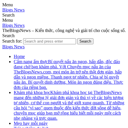
Menu
Blogs News
Search
Menu
Blogs News
TheBlogsNews – Kiến thức, công nghệ và giải trí cho cuộc sống số.
Search
Search for:
Search
Blogs News
Home
Cẩm nang ẩm thực
Bí quyết nấu ăn ngon, hấp dẫn, độc đáo
đang chờ bạn khám phá. Với Chuyên mục nấu ăn của
TheBlogsNews.com, mọi món ăn trở nên thật đơn giản, hấp
dẫn và ngon miệng. Thanh ngọt tự nhiên. Chia sẻ bí quyết
nấu ăn. Bí quyết dinh dưỡng. Món ăn ngon đúng điệu. Thực
đơn của riêng bạn.
Khám phá khoa học
Khám phá khoa học tại TheBlogsNews
mang đến những lý giải đơn giản và thú vị về các hiện tượng
tự nhiên, cơ thể con người và thế giới xung quanh. Từ những
câu hỏi “vì sao” quen thuộc đến kiến thức đời sống dễ hiểu,
chuyên mục giúp bạn mở rộng hiểu biết mỗi ngày một cách
nhẹ nhàng và trực quan.
Mẹo hay mỗi ngày