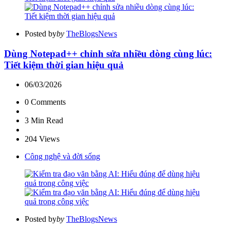
Posted by
by
TheBlogsNews
Dùng Notepad++ chỉnh sửa nhiều dòng cùng lúc:
Tiết kiệm thời gian hiệu quả
06/03/2026
0
Comments
3 Min
Read
204
Views
Công nghệ và đời sống
Posted by
by
TheBlogsNews