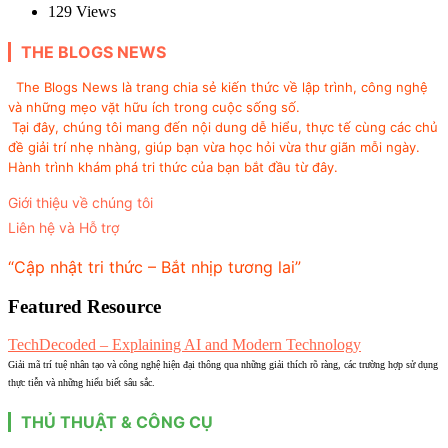
129
Views
THE BLOGS NEWS
The Blogs News là trang chia sẻ kiến thức về lập trình, công nghệ
và những mẹo vặt hữu ích trong cuộc sống số.
Tại đây, chúng tôi mang đến nội dung dễ hiểu, thực tế cùng các chủ
đề giải trí nhẹ nhàng, giúp bạn vừa học hỏi vừa thư giãn mỗi ngày.
Hành trình khám phá tri thức của bạn bắt đầu từ đây.
Giới thiệu về chúng tôi
Liên hệ và Hỗ trợ
“Cập nhật tri thức – Bắt nhịp tương lai”
Featured Resource
TechDecoded – Explaining AI and Modern Technology
Giải mã trí tuệ nhân tạo và công nghệ hiện đại thông qua những giải thích rõ ràng, các trường hợp sử dụng
thực tiễn và những hiểu biết sâu sắc.
THỦ THUẬT & CÔNG CỤ