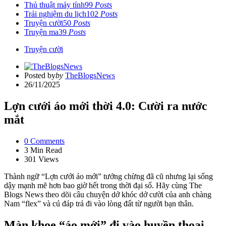
Thủ thuật máy tính
99
Posts
Trải nghiệm du lịch
102
Posts
Truyện cười
50
Posts
Truyện ma
39
Posts
Truyện cười
Posted by
by
TheBlogsNews
26/11/2025
Lợn cưới áo mới thời 4.0: Cười ra nước
mắt
0
Comments
3 Min
Read
301
Views
Thành ngữ “Lợn cưới áo mới” tưởng chừng đã cũ nhưng lại sống
dậy mạnh mẽ hơn bao giờ hết trong thời đại số. Hãy cùng The
Blogs News theo dõi câu chuyện dở khóc dở cười của anh chàng
Nam “flex” và cú đáp trả đi vào lòng đất từ người bạn thân.
Màn khoe “áo mới” đi vào huyền thoại