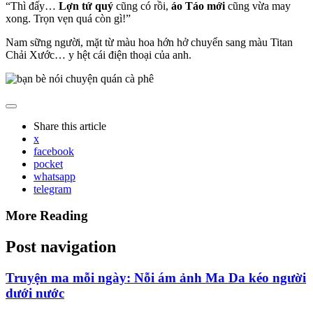
“Thì đấy…
Lợn tứ quý
cũng có rồi,
áo Táo mới
cũng vừa may
xong. Trọn vẹn quá còn gì!”
Nam sững người, mặt từ màu hoa hớn hở chuyển sang màu Titan
Chải Xước… y hệt cái điện thoại của anh.
Share
this article
x
facebook
pocket
whatsapp
telegram
More Reading
Post navigation
Truyện ma mỗi ngày: Nỗi ám ảnh Ma Da kéo người
dưới nước