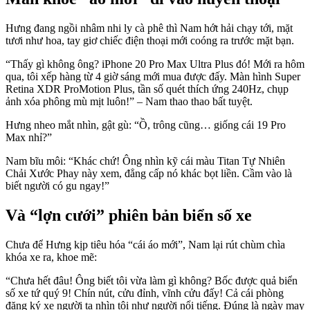
Hưng đang ngồi nhâm nhi ly cà phê thì Nam hớt hải chạy tới, mặt
tươi như hoa, tay giơ chiếc điện thoại mới coóng ra trước mặt bạn.
“Thấy gì không ông? iPhone 20 Pro Max Ultra Plus đó! Mới ra hôm
qua, tôi xếp hàng từ 4 giờ sáng mới mua được đấy. Màn hình Super
Retina XDR ProMotion Plus, tần số quét thích ứng 240Hz, chụp
ảnh xóa phông mù mịt luôn!” – Nam thao thao bất tuyệt.
Hưng nheo mắt nhìn, gật gù: “Ồ, trông cũng… giống cái 19 Pro
Max nhỉ?”
Nam bĩu môi: “Khác chứ! Ông nhìn kỹ cái màu Titan Tự Nhiên
Chải Xước Phay này xem, đẳng cấp nó khác bọt liền. Cầm vào là
biết người có gu ngay!”
Và “lợn cưới” phiên bản biển số xe
Chưa để Hưng kịp tiêu hóa “cái áo mới”, Nam lại rút chùm chìa
khóa xe ra, khoe mẽ:
“Chưa hết đâu! Ông biết tôi vừa làm gì không? Bốc được quả biển
số xe tứ quý 9! Chín nút, cửu đỉnh, vĩnh cửu đấy! Cả cái phòng
đăng ký xe người ta nhìn tôi như người nổi tiếng. Đúng là ngày may