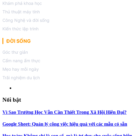
Khám phá khoa học
Thủ thuật máy tính
Công Nghệ và đời sống
Kiến thức lập trình
ĐỜI SỐNG
Góc thư giản
Cẩm nang ẩm thực
Mẹo hay mỗi ngày
Trãi nghiệm du lịch
Nổi bật
Vì Sao Trường Học Vẫn Cần Thiết Trong Xã Hội Hiện Đại?
Google Sheet: Quản lý công việc hiệu quả với các mẫu có sẵn
Học toán: Không chỉ là con số, mà là tư duy cho cuộc sống hiện