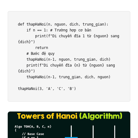
def thapHaNoi(n, nguon, dich, trung_gian):

    if n == 1: # Trường hợp cơ bản

        print(f"Di chuyển đĩa 1 từ {nguon} sang 
{dich}")

        return

    # Bước đệ quy

    thapHaNoi(n-1, nguon, trung_gian, dich)

    print(f"Di chuyển đĩa {n} từ {nguon} sang 
{dich}")

    thapHaNoi(n-1, trung_gian, dich, nguon)

thapHaNoi(3, 'A', 'C', 'B')