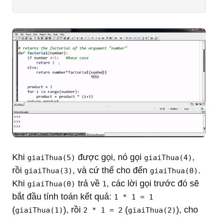
Khi
được gọi, nó gọi
,
giaiThua(5)
giaiThua(4)
rồi
, và cứ thế cho đến
.
giaiThua(3)
giaiThua(0)
Khi
trả về
, các lời gọi trước đó sẽ
giaiThua(0)
1
bắt đầu tính toán kết quả:
1 * 1 = 1
(
), rồi
(
), cho
giaiThua(1)
2 * 1 = 2
giaiThua(2)