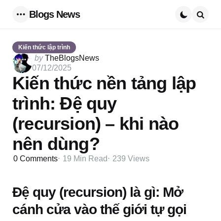
Blogs News
Menu
Searc
Kiến thức lập trình
Posted
by
TheBlogsNews
by
07/12/2025
Kiến thức nền tảng lập
trình: Đệ quy
(recursion) – khi nào
nên dùng?
0
Comments
19 Min
Read
239
Views
Đệ quy (recursion) là gì: Mở
cánh cửa vào thế giới tự gọi