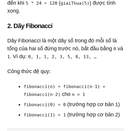
đến khi
(
) được tính
5 * 24 = 120
giaiThua(5)
xong.
2. Dãy Fibonacci
Dãy Fibonacci là một dãy số trong đó mỗi số là
tổng của hai số đứng trước nó, bắt đầu bằng
và
0
. Ví dụ:
1
0, 1, 1, 2, 3, 5, 8, 13, …
Công thức đệ quy:
fibonacci(n) = fibonacci(n-1) +
cho
fibonacci(n-2)
n > 1
(trường hợp cơ bản 1)
fibonacci(0) = 0
(trường hợp cơ bản 2)
fibonacci(1) = 1