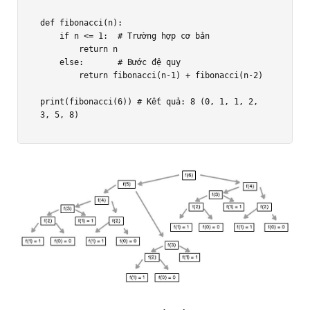
def fibonacci(n):

    if n <= 1:  # Trường hợp cơ bản

        return n

    else:       # Bước đệ quy

        return fibonacci(n-1) + fibonacci(n-2)

print(fibonacci(6)) # Kết quả: 8 (0, 1, 1, 2, 
3, 5, 8)