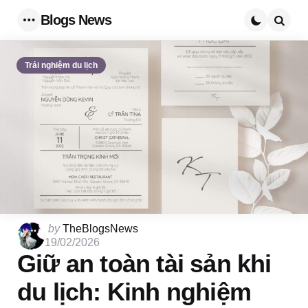
Blogs News
Menu
Searc
Trải nghiệm du lịch
Posted
by
TheBlogsNews
by
19/02/2026
Giữ an toàn tài sản khi
du lịch: Kinh nghiệm