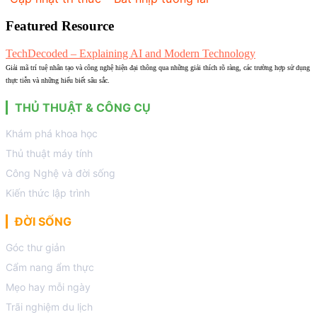
Featured Resource
TechDecoded – Explaining AI and Modern Technology
Giải mã trí tuệ nhân tạo và công nghệ hiện đại thông qua những giải thích rõ ràng, các trường hợp sử dụng
thực tiễn và những hiểu biết sâu sắc.
THỦ THUẬT & CÔNG CỤ
Khám phá khoa học
Thủ thuật máy tính
Công Nghệ và đời sống
Kiến thức lập trình
ĐỜI SỐNG
Góc thư giản
Cẩm nang ẩm thực
Mẹo hay mỗi ngày
Trãi nghiệm du lịch