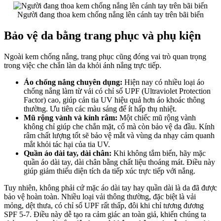
Người đang thoa kem chống nắng lên cánh tay trên bãi biển
Bảo vệ da bằng trang phục và phụ kiện
Ngoài kem chống nắng, trang phục cũng đóng vai trò quan trọng
trong việc che chắn làn da khỏi ánh nắng trực tiếp.
Áo chống nắng chuyên dụng:
Hiện nay có nhiều loại áo
chống nắng làm từ vải có chỉ số UPF (Ultraviolet Protection
Factor) cao, giúp cản tia UV hiệu quả hơn áo khoác thông
thường. Ưu tiên các màu sáng để ít hấp thụ nhiệt.
Mũ rộng vành và kính râm:
Một chiếc mũ rộng vành
không chỉ giúp che chắn mặt, cổ mà còn bảo vệ da đầu. Kính
râm chất lượng tốt sẽ bảo vệ mắt và vùng da nhạy cảm quanh
mắt khỏi tác hại của tia UV.
Quần áo dài tay, dài chân:
Khi không tắm biển, hãy mặc
quần áo dài tay, dài chân bằng chất liệu thoáng mát. Điều này
giúp giảm thiểu diện tích da tiếp xúc trực tiếp với nắng.
Tuy nhiên, không phải cứ mặc áo dài tay hay quần dài là da đã được
bảo vệ hoàn toàn. Nhiều loại vải thông thường, đặc biệt là vải
mỏng, dệt thưa, có chỉ số UPF rất thấp, đôi khi chỉ tương đương
SPF 5-7. Điều này dễ tạo ra cảm giác an toàn giả, khiến chúng ta