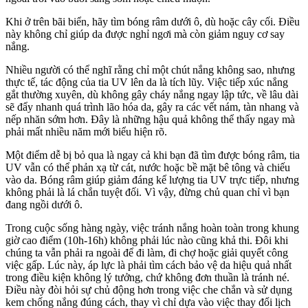
Khi ở trên bãi biển, hãy tìm bóng râm dưới ô, dù hoặc cây cối. Điều
này không chỉ giúp da được nghỉ ngơi mà còn giảm nguy cơ say
nắng.
Nhiều người có thể nghĩ rằng chỉ một chút nắng không sao, nhưng
thực tế, tác động của tia UV lên da là tích lũy. Việc tiếp xúc nắng
gắt thường xuyên, dù không gây cháy nắng ngay lập tức, về lâu dài
sẽ đẩy nhanh quá trình lão hóa da, gây ra các vết nám, tàn nhang và
nếp nhăn sớm hơn. Đây là những hậu quả không thể thấy ngay mà
phải mất nhiều năm mới biểu hiện rõ.
Một điểm dễ bị bỏ qua là ngay cả khi bạn đã tìm được bóng râm, tia
UV vẫn có thể phản xạ từ cát, nước hoặc bề mặt bê tông và chiếu
vào da. Bóng râm giúp giảm đáng kể lượng tia UV trực tiếp, nhưng
không phải là lá chắn tuyệt đối. Vì vậy, đừng chủ quan chỉ vì bạn
đang ngồi dưới ô.
Trong cuộc sống hàng ngày, việc tránh nắng hoàn toàn trong khung
giờ cao điểm (10h-16h) không phải lúc nào cũng khả thi. Đôi khi
chúng ta vẫn phải ra ngoài để đi làm, đi chợ hoặc giải quyết công
việc gấp. Lúc này, áp lực là phải tìm cách bảo vệ da hiệu quả nhất
trong điều kiện không lý tưởng, chứ không đơn thuần là tránh né.
Điều này đòi hỏi sự chủ động hơn trong việc che chắn và sử dụng
kem chống nắng đúng cách, thay vì chỉ dựa vào việc thay đổi lịch