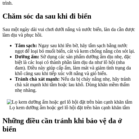
trình.
Chăm sóc da sau khi đi biển
Sau một ngày dài vui chơi dưới nắng và nước biển, làn da cần được
làm dịu và phục hồi.
Tắm sạch:
Ngay sau khi lên bờ, hãy tắm sạch bằng nước
ngọt để loại bỏ muối biển, cát và kem chống nắng còn sót lại.
Dưỡng ẩm:
Sử dụng các sản phẩm dưỡng ẩm dịu nhẹ, đặc
biệt là các loại có thành phần làm dịu da như lô hội (nha
đam). Điều này giúp cấp ẩm, làm mát và giảm tình trạng da
khô căng sau khi tiếp xúc với nắng và gió biển.
Tránh chà xát mạnh:
Nếu da bị cháy nắng nhẹ, hãy tránh
chà xát mạnh khi tắm hoặc lau khô. Dùng khăn mềm thấm
nhẹ nhàng.
Lọ kem dưỡng ẩm hoặc gel lô hội đặt trên bàn cạnh khăn tắm
Những điều cần tránh khi bảo vệ da ở
biển