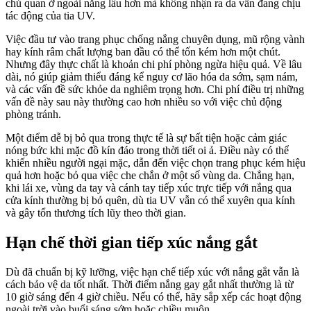
chủ quan ở ngoài nắng lâu hơn mà không nhận ra da vẫn đang chịu
tác động của tia UV.
Việc đầu tư vào trang phục chống nắng chuyên dụng, mũ rộng vành
hay kính râm chất lượng ban đầu có thể tốn kém hơn một chút.
Nhưng đây thực chất là khoản chi phí phòng ngừa hiệu quả. Về lâu
dài, nó giúp giảm thiểu đáng kể nguy cơ lão hóa da sớm, sạm nám,
và các vấn đề sức khỏe da nghiêm trọng hơn. Chi phí điều trị những
vấn đề này sau này thường cao hơn nhiều so với việc chủ động
phòng tránh.
Một điểm dễ bị bỏ qua trong thực tế là sự bất tiện hoặc cảm giác
nóng bức khi mặc đồ kín đáo trong thời tiết oi ả. Điều này có thể
khiến nhiều người ngại mặc, dẫn đến việc chọn trang phục kém hiệu
quả hơn hoặc bỏ qua việc che chắn ở một số vùng da. Chẳng hạn,
khi lái xe, vùng da tay và cánh tay tiếp xúc trực tiếp với nắng qua
cửa kính thường bị bỏ quên, dù tia UV vẫn có thể xuyên qua kính
và gây tổn thương tích lũy theo thời gian.
Hạn chế thời gian tiếp xúc nắng gắt
Dù đã chuẩn bị kỹ lưỡng, việc hạn chế tiếp xúc với nắng gắt vẫn là
cách bảo vệ da tốt nhất. Thời điểm nắng gay gắt nhất thường là từ
10 giờ sáng đến 4 giờ chiều. Nếu có thể, hãy sắp xếp các hoạt động
ngoài trời vào buổi sáng sớm hoặc chiều muộn.