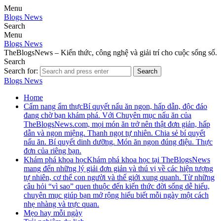
Menu
Blogs News
Search
Menu
Blogs News
TheBlogsNews – Kiến thức, công nghệ và giải trí cho cuộc sống số.
Search
Search for:
Search
Blogs News
Home
Cẩm nang ẩm thực
Bí quyết nấu ăn ngon, hấp dẫn, độc đáo
đang chờ bạn khám phá. Với Chuyên mục nấu ăn của
TheBlogsNews.com, mọi món ăn trở nên thật đơn giản, hấp
dẫn và ngon miệng. Thanh ngọt tự nhiên. Chia sẻ bí quyết
nấu ăn. Bí quyết dinh dưỡng. Món ăn ngon đúng điệu. Thực
đơn của riêng bạn.
Khám phá khoa học
Khám phá khoa học tại TheBlogsNews
mang đến những lý giải đơn giản và thú vị về các hiện tượng
tự nhiên, cơ thể con người và thế giới xung quanh. Từ những
câu hỏi “vì sao” quen thuộc đến kiến thức đời sống dễ hiểu,
chuyên mục giúp bạn mở rộng hiểu biết mỗi ngày một cách
nhẹ nhàng và trực quan.
Mẹo hay mỗi ngày