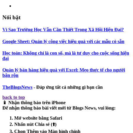
Nổi bật
Vì Sao Trường Học Vẫn Cần Thiết Trong Xã Hội Hiện Đại?
Google Sheet: Quản lý công việc hiệu quả với các mẫu có sẵn
Học toán: Không chỉ là con số, mà là tư duy cho cuộc sống hiện
đại
Quản lý bán hàng hiệu quả với Excel: Mẹo thực tế cho người
bận rộn
TheBlogsNews
- Đáp ứng tất cả những gì bạn cần
back to top
📱 Nhận thông báo trên iPhone
Để nhận thông báo bài viết mới từ
Blogs News
, vui lòng:
Mở website bằng
Safari
Nhấn nút
Chia sẻ
(⬆️)
Chọn
Thêm vào Màn hình chính