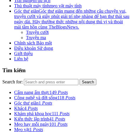
Trải nghiệm du lịch
Thủ thuật máy tính
mẹo vặt máy tính
Góc thư giãn
Góc thư giãn mang đến những câu chuyện vui,
truyện cười và giây phút giải trí nhẹ nhàng để bạn thư thái sau
ngày dài. Hãy thưởng thức những nội dung thú vị và thoải
mái tâm hồn cùng TheBlogsNews.
Truyện cười
Truyện ma
Chính sách Bảo mật
Điều khoản Sử dụng
Giới thiệu
Liên hệ
Tìm kiếm
Search for:
Search
Cẩm nang ẩm thực
149
Posts
Công nghệ và đời sống
118
Posts
Góc thư giãn
1
Posts
Khác
4
Posts
Khám phá khoa học
111
Posts
Kiến thức lập trình
41
Posts
Mẹo hay mỗi ngày
101
Posts
Mẹo vặt
1
Posts