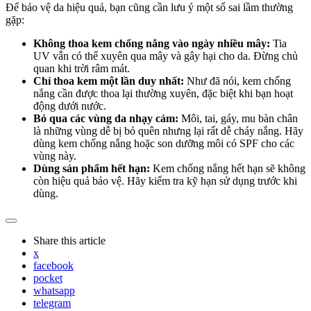
Để bảo vệ da hiệu quả, bạn cũng cần lưu ý một số sai lầm thường
gặp:
Không thoa kem chống nắng vào ngày nhiều mây:
Tia
UV vẫn có thể xuyên qua mây và gây hại cho da. Đừng chủ
quan khi trời râm mát.
Chỉ thoa kem một lần duy nhất:
Như đã nói, kem chống
nắng cần được thoa lại thường xuyên, đặc biệt khi bạn hoạt
động dưới nước.
Bỏ qua các vùng da nhạy cảm:
Môi, tai, gáy, mu bàn chân
là những vùng dễ bị bỏ quên nhưng lại rất dễ cháy nắng. Hãy
dùng kem chống nắng hoặc son dưỡng môi có SPF cho các
vùng này.
Dùng sản phẩm hết hạn:
Kem chống nắng hết hạn sẽ không
còn hiệu quả bảo vệ. Hãy kiểm tra kỹ hạn sử dụng trước khi
dùng.
Share
this article
x
facebook
pocket
whatsapp
telegram