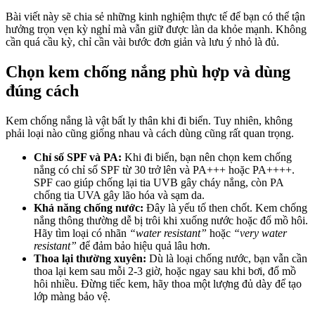
Bài viết này sẽ chia sẻ những kinh nghiệm thực tế để bạn có thể tận
hưởng trọn vẹn kỳ nghỉ mà vẫn giữ được làn da khỏe mạnh. Không
cần quá cầu kỳ, chỉ cần vài bước đơn giản và lưu ý nhỏ là đủ.
Chọn kem chống nắng phù hợp và dùng
đúng cách
Kem chống nắng là vật bất ly thân khi đi biển. Tuy nhiên, không
phải loại nào cũng giống nhau và cách dùng cũng rất quan trọng.
Chỉ số SPF và PA:
Khi đi biển, bạn nên chọn kem chống
nắng có chỉ số SPF từ 30 trở lên và PA+++ hoặc PA++++.
SPF cao giúp chống lại tia UVB gây cháy nắng, còn PA
chống tia UVA gây lão hóa và sạm da.
Khả năng chống nước:
Đây là yếu tố then chốt. Kem chống
nắng thông thường dễ bị trôi khi xuống nước hoặc đổ mồ hôi.
Hãy tìm loại có nhãn
“water resistant”
hoặc
“very water
resistant”
để đảm bảo hiệu quả lâu hơn.
Thoa lại thường xuyên:
Dù là loại chống nước, bạn vẫn cần
thoa lại kem sau mỗi 2-3 giờ, hoặc ngay sau khi bơi, đổ mồ
hôi nhiều. Đừng tiếc kem, hãy thoa một lượng đủ dày để tạo
lớp màng bảo vệ.