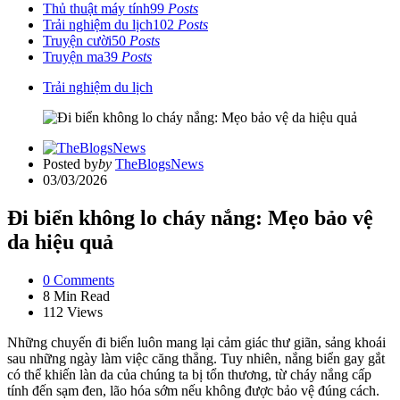
Thủ thuật máy tính
99
Posts
Trải nghiệm du lịch
102
Posts
Truyện cười
50
Posts
Truyện ma
39
Posts
Trải nghiệm du lịch
Posted by
by
TheBlogsNews
03/03/2026
Đi biển không lo cháy nắng: Mẹo bảo vệ
da hiệu quả
0
Comments
8 Min
Read
112
Views
Những chuyến đi biển luôn mang lại cảm giác thư giãn, sảng khoái
sau những ngày làm việc căng thẳng. Tuy nhiên, nắng biển gay gắt
có thể khiến làn da của chúng ta bị tổn thương, từ cháy nắng cấp
tính đến sạm đen, lão hóa sớm nếu không được bảo vệ đúng cách.