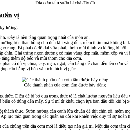
Đĩa cơm tấm sườn bì chả đầy đủ
uẩn vị
 kỹ lưỡng:
ính. Đây là nền tảng quan trọng nhất của món ăn.
 nướng trên than hồng cho đến khi vàng đều, mềm thơm mà không bị k
gạo rang. Bì phải có độ dai vừa phải, thơm mùi thính và không bị hôi.
ấp chín. Chả trứng ngon thường có màu vàng đẹp mắt, mềm xốp và vị b
 tăng thêm độ béo và mùi thơm cho đĩa cơm.
hải có đủ vị chua, cay, mặn, ngọt, cân bằng để chan đều lên cơm và
iúp cân bằng vị béo và kích thích vị giác.
Các thành phần của cơm tấm được bày riêng
ng thức. Điều dễ bị bỏ qua trong thực tế là chất lượng nguyên liệu đầ
iến có đúng đến mấy. Sự tỉ mỉ từ khâu chọn lựa ban đầu đôi khi bị xe
 một thách thức. Sườn nướng cần canh lửa chuẩn để thịt chín tới, mềm
 Áp lực thời gian trong các quán ăn đôi khi khiến việc duy trì sự hoàn
của chúng trên đĩa cơm mới là điều tạo nên giá trị. Một đĩa cơm tấm 