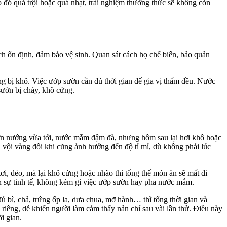
 đó quá trội hoặc quá nhạt, trải nghiệm thưởng thức sẽ không còn
h ổn định, đảm bảo vệ sinh. Quan sát cách họ chế biến, bảo quản
ông bị khô. Việc ướp sườn cần đủ thời gian để gia vị thấm đều. Nước
sườn bị cháy, khô cứng.
ườn nướng vừa tới, nước mắm đậm đà, nhưng hôm sau lại hơi khô hoặc
n vội vàng đôi khi cũng ảnh hưởng đến độ tỉ mỉ, dù không phải lúc
ơi, dẻo, mà lại khô cứng hoặc nhão thì tổng thể món ăn sẽ mất đi
ần sự tinh tế, không kém gì việc ướp sườn hay pha nước mắm.
 bì, chả, trứng ốp la, dưa chua, mỡ hành… thì tổng thời gian và
 riêng, dễ khiến người làm cảm thấy nản chí sau vài lần thử. Điều này
i gian.