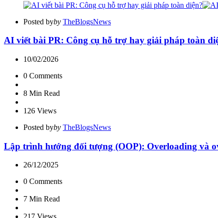
Posted by
by
TheBlogsNews
AI viết bài PR: Công cụ hỗ trợ hay giải pháp toàn di
10/02/2026
0
Comments
8 Min
Read
126
Views
Posted by
by
TheBlogsNews
Lập trình hướng đối tượng (OOP): Overloading và ov
26/12/2025
0
Comments
7 Min
Read
217
Views