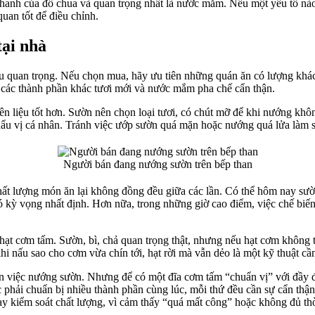
 thanh của đồ chua và quan trọng nhất là nước mắm. Nếu một yếu tố nào
uan tốt để điều chỉnh.
ại nhà
u quan trọng. Nếu chọn mua, hãy ưu tiên những quán ăn có lượng khác
các thành phần khác tươi mới và nước mắm pha chế cẩn thận.
yên liệu tốt hơn. Sườn nên chọn loại tươi, có chút mỡ để khi nướng kh
khẩu vị cá nhân. Tránh việc ướp sườn quá mặn hoặc nướng quá lửa làm 
Người bán đang nướng sườn trên bếp than
chất lượng món ăn lại không đồng đều giữa các lần. Có thể hôm nay s
có kỳ vọng nhất định. Hơn nữa, trong những giờ cao điểm, việc chế biế
 hạt cơm tấm. Sườn, bì, chả quan trọng thật, nhưng nếu hạt cơm không t
i nấu sao cho cơm vừa chín tới, hạt rời mà vẫn dẻo là một kỹ thuật c
n việc nướng sườn. Nhưng để có một đĩa cơm tấm “chuẩn vị” với đầy đủ
 phải chuẩn bị nhiều thành phần cùng lúc, mỗi thứ đều cần sự cẩn thận
ay kiểm soát chất lượng, vì cảm thấy “quá mất công” hoặc không đủ thờ