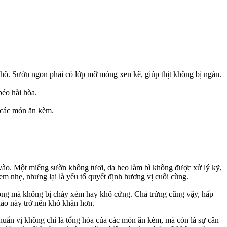
hô. Sườn ngon phải có lớp mỡ mỏng xen kẽ, giúp thịt không bị ngán.
éo hài hòa.
 các món ăn kèm.
u vào. Một miếng sườn không tươi, da heo làm bì không được xử lý kỹ,
m nhẹ, nhưng lại là yếu tố quyết định hương vị cuối cùng.
 mọng mà không bị cháy xém hay khô cứng. Chả trứng cũng vậy, hấp
 hảo này trở nên khó khăn hơn.
chuẩn vị không chỉ là tổng hòa của các món ăn kèm, mà còn là sự cân