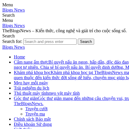
Menu
Blogs News
Search
Menu
Blogs News
TheBlogsNews – Kiến thức, công nghệ và giải trí cho cuộc sống số.
Search
Search for:
Search
Blogs News
Home
Cẩm nang ẩm thực
Bí quyết nấu ăn ngon, hấp dẫn, độc đáo đ
ngọt tự nhiên. Chia sẻ bí quyết nấu ăn. Bí quyết dinh dưỡng.
Khám phá khoa học
Khám phá khoa học tại TheBlogsNews mang đ
quen thuộc đến kiến thức đời sống dễ hiểu, chuyên mục giúp b
Mẹo hay mỗi ngày
Trải nghiệm du lịch
Thủ thuật máy tính
mẹo vặt máy tính
Góc thư giãn
Góc thư giãn mang đến những câu chuyện vui, truy
TheBlogsNews.
Truyện cười
Truyện ma
Chính sách Bảo mật
Điều khoản Sử dụng