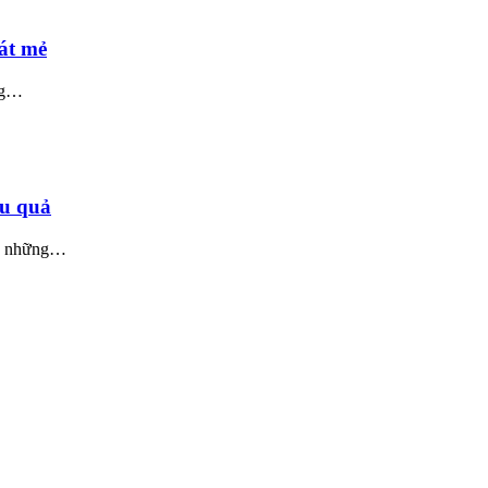
át mẻ
ông…
ệu quả
ong những…