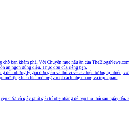
ang chờ bạn khám phá. Với Chuyên mục nấu ăn của TheBlogsNews.com, 
 Món ăn ngon đúng điệu. Thực đơn của riêng bạn.
ến những lý giải đơn giản và thú vị về các hiện tượng tự nhiên, cơ 
ạn mở rộng hiểu biết mỗi ngày một cách nhẹ nhàng và trực quan.
ện cười và giây phút giải trí nhẹ nhàng để bạn thư thái sau ngày dài.