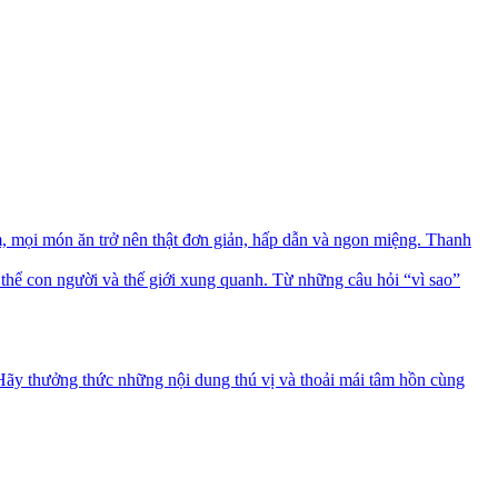
mọi món ăn trở nên thật đơn giản, hấp dẫn và ngon miệng. Thanh
thể con người và thế giới xung quanh. Từ những câu hỏi “vì sao”
 Hãy thưởng thức những nội dung thú vị và thoải mái tâm hồn cùng