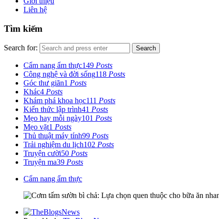
Giới thiệu
Liên hệ
Tìm kiếm
Search for:
Search
Cẩm nang ẩm thực
149
Posts
Công nghệ và đời sống
118
Posts
Góc thư giãn
1
Posts
Khác
4
Posts
Khám phá khoa học
111
Posts
Kiến thức lập trình
41
Posts
Mẹo hay mỗi ngày
101
Posts
Mẹo vặt
1
Posts
Thủ thuật máy tính
99
Posts
Trải nghiệm du lịch
102
Posts
Truyện cười
50
Posts
Truyện ma
39
Posts
Cẩm nang ẩm thực