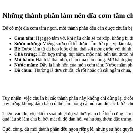
Những thành phần làm nên đĩa cơm tấm ch
Để có một đĩa cơm tấm ngon, mỗi thành phần đều cần được chuẩn bị
Cơm tấm:
Hạt gạo tấm vỡ, khi nấu chín sẽ tơi xốp, không bị d
Sườn nướng:
Miếng sườn cốt lết được tẩm ướp gia vị đậm đà,
Bì:
Được làm từ da heo luộc chín, thái sợi mỏng trộn với thính 
Chả trứng:
Hỗn hợp trứng, thịt băm, mộc nhĩ, bún tàu được h
Mỡ hành:
Hành lá thái nhỏ, chần qua dầu nóng. Mỡ hành giúp
Nước mắm:
Đây là linh hồn của món cơm tấm. Nước mắm pha p
Đồ chua:
Thường là dưa chuột, cà rốt hoặc củ cải ngâm chua, g
Tuy nhiên, việc chuẩn bị các thành phần này không chỉ dừng lại ở cô
hay trứng không đảm bảo có thể làm hỏng cả món ăn dù các bước chế b
Thêm vào đó, việc kiểm soát nhiệt độ và thời gian chế biến cũng là
quá lâu sẽ làm chả bị bở, mất đi độ đàn hồi và hương thơm đặc trưng.
Cuối cùng, dù mỗi thành phần đều ngon riêng lẻ, nhưng sự hòa quyện 