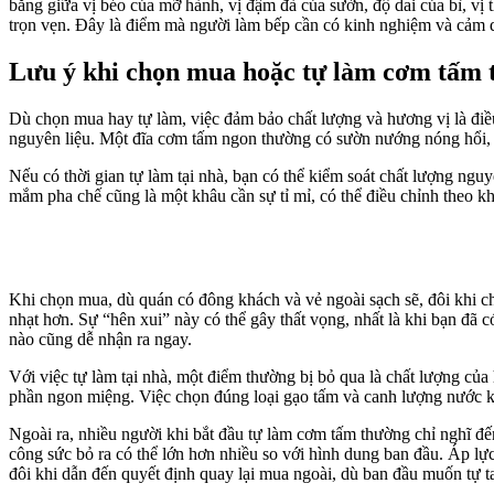
bằng giữa vị béo của mỡ hành, vị đậm đà của sườn, độ dai của bì, vị
trọn vẹn. Đây là điểm mà người làm bếp cần có kinh nghiệm và cảm q
Lưu ý khi chọn mua hoặc tự làm cơm tấm t
Dù chọn mua hay tự làm, việc đảm bảo chất lượng và hương vị là điề
nguyên liệu. Một đĩa cơm tấm ngon thường có sườn nướng nóng hổi, 
Nếu có thời gian tự làm tại nhà, bạn có thể kiểm soát chất lượng ngu
mắm pha chế cũng là một khâu cần sự tỉ mỉ, có thể điều chỉnh theo 
Khi chọn mua, dù quán có đông khách và vẻ ngoài sạch sẽ, đôi khi 
nhạt hơn. Sự “hên xui” này có thể gây thất vọng, nhất là khi bạn đã 
nào cũng dễ nhận ra ngay.
Với việc tự làm tại nhà, một điểm thường bị bỏ qua là chất lượng của
phần ngon miệng. Việc chọn đúng loại gạo tấm và canh lượng nước kh
Ngoài ra, nhiều người khi bắt đầu tự làm cơm tấm thường chỉ nghĩ đế
công sức bỏ ra có thể lớn hơn nhiều so với hình dung ban đầu. Áp lực
đôi khi dẫn đến quyết định quay lại mua ngoài, dù ban đầu muốn tự t