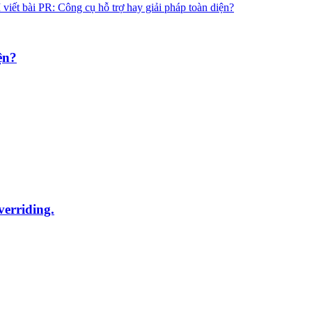
ện?
erriding.