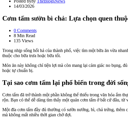
Posted by
by
TheBlogsNews
14/03/2026
Cơm tấm sườn bì chả: Lựa chọn quen thuộ
0
Comments
8 Min
Read
135
Views
Trong nhịp sống hối hả của thành phố, việc tìm một bữa ăn vừa nha
thuộc cho bữa trưa hoặc bữa tối.
Món ăn này không chỉ tiện lợi mà còn mang lại cảm giác no bụng, đủ 
hoặc tự chuẩn bị.
Tại sao cơm tấm lại phổ biến trong đời sốn
Cơm tấm đã trở thành một phần không thể thiếu trong văn hóa ẩm thự
rộn. Bạn có thể dễ dàng tìm thấy một quán cơm tấm ở bất cứ đâu, từ 
Một đĩa cơm tấm đầy đủ thường có sườn nướng, bì, chả trứng, thêm c
mà không mất nhiều thời gian chờ đợi.