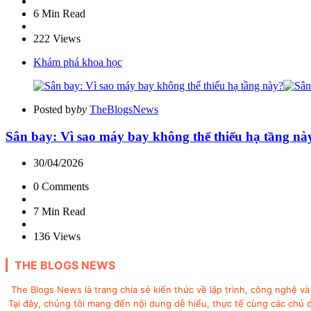
6 Min
Read
222
Views
Khám phá khoa học
Posted by
by
TheBlogsNews
Sân bay: Vì sao máy bay không thể thiếu hạ tầng nà
30/04/2026
0
Comments
7 Min
Read
136
Views
THE BLOGS NEWS
The Blogs News là trang chia sẻ kiến thức về lập trình, công nghệ v
Tại đây, chúng tôi mang đến nội dung dễ hiểu, thực tế cùng các chủ đề