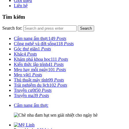
Giới thiệu
Liên hệ
Tìm kiếm
Search for:
Search
Cẩm nang ẩm thực
149
Posts
Công nghệ và đời sống
118
Posts
Góc thư giãn
1
Posts
Khác
4
Posts
Khám phá khoa học
111
Posts
Kiến thức lập trình
41
Posts
Mẹo hay mỗi ngày
101
Posts
Mẹo vặt
1
Posts
Thủ thuật máy tính
99
Posts
Trải nghiệm du lịch
102
Posts
Truyện cười
50
Posts
Truyện ma
39
Posts
Cẩm nang ẩm thực