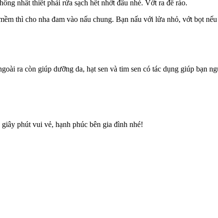
hông nhất thiết phải rửa sạch hết nhớt đâu nhé. Vớt ra để ráo.
mềm thì cho nha đam vào nấu chung. Bạn nấu với lửa nhỏ, vớt bọt nếu
.
goài ra còn giúp dưỡng da, hạt sen và tim sen có tác dụng giúp bạn ng
iây phút vui vẻ, hạnh phúc bên gia đình nhé!