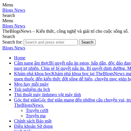
Menu
Blogs News
Search
Menu
Blogs News
TheBlogsNews – Kiến thức, công nghệ và giải trí cho cuộc sống số.
Search
Search for:
Search
Blogs News
Home
Cẩm nang ẩm thực
Bí quyết nấu ăn ngon, hấp dẫn, độc đáo đ
ngọt tự nhiên. Chia sẻ bí quyết nấu ăn. Bí quyết dinh dưỡng.
Khám phá khoa học
Khám phá khoa học tại TheBlogsNews mang đ
quen thuộc đến kiến thức đời sống dễ hiểu, chuyên mục giúp b
Mẹo hay mỗi ngày
Trải nghiệm du lịch
Thủ thuật máy tính
mẹo vặt máy tính
Góc thư giãn
Góc thư giãn mang đến những câu chuyện vui, truy
TheBlogsNews.
Truyện cười
Truyện ma
Chính sách Bảo mật
Điều khoản Sử dụng