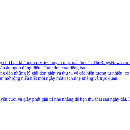
ang chờ bạn khám phá. Với Chuyên mục nấu ăn của TheBlogsNews.com, 
 Món ăn ngon đúng điệu. Thực đơn của riêng bạn.
ến những lý giải đơn giản và thú vị về các hiện tượng tự nhiên, cơ 
ạn mở rộng hiểu biết mỗi ngày một cách nhẹ nhàng và trực quan.
ện cười và giây phút giải trí nhẹ nhàng để bạn thư thái sau ngày dài.