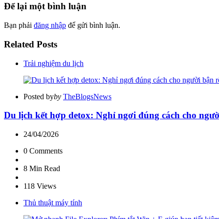
Để lại một bình luận
Bạn phải
đăng nhập
để gửi bình luận.
Related Posts
Trải nghiệm du lịch
Posted by
by
TheBlogsNews
Du lịch kết hợp detox: Nghỉ ngơi đúng cách cho ngư
24/04/2026
0
Comments
8 Min
Read
118
Views
Thủ thuật máy tính