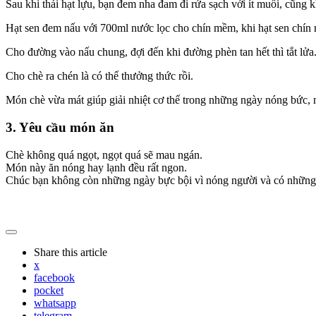
Sau khi thái hạt lựu, bạn đem nha đam đi rửa sạch với ít muối, cũng k
Hạt sen đem nấu với 700ml nước lọc cho chín mềm, khi hạt sen chín 
Cho đường vào nấu chung, đợi đến khi đường phèn tan hết thì tắt lửa
Cho chè ra chén là có thể thưởng thức rồi.
Món chè vừa mát giúp giải nhiệt cơ thể trong những ngày nóng bức, n
3. Yêu cầu món ăn
Chè không quá ngọt, ngọt quá sẽ mau ngán.
Món này ăn nóng hay lạnh đều rất ngon.
Chúc bạn không còn những ngày bực bội vì nóng người và có những g
Share
this article
x
facebook
pocket
whatsapp
telegram