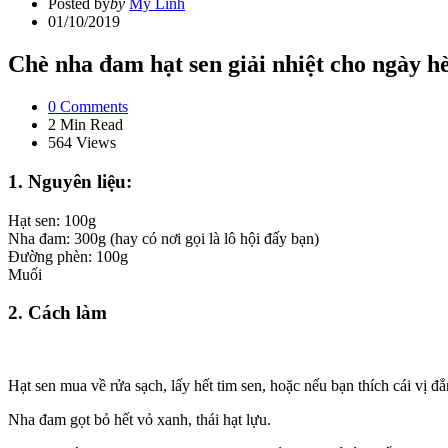
Posted by
by
Mỹ Linh
01/10/2019
Chè nha đam hạt sen giải nhiệt cho ngày h
0
Comments
2 Min
Read
564
Views
1. Nguyên liệu:
Hạt sen: 100g
Nha đam: 300g (hay có nơi gọi là lô hội đấy bạn)
Đường phèn: 100g
Muối
2. Cách làm
Hạt sen mua về rửa sạch, lấy hết tim sen, hoặc nếu bạn thích cái vị đ
Nha đam gọt bỏ hết vỏ xanh, thái hạt lựu.