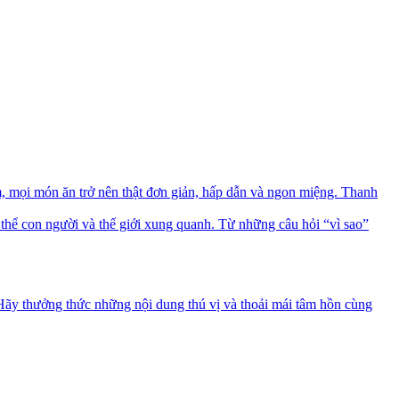
mọi món ăn trở nên thật đơn giản, hấp dẫn và ngon miệng. Thanh
thể con người và thế giới xung quanh. Từ những câu hỏi “vì sao”
 Hãy thưởng thức những nội dung thú vị và thoải mái tâm hồn cùng