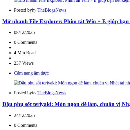
Posted by
by
TheBlogsNews
Mở nhanh File Explorer: Phím tắt Win + E giúp bạn t
08/12/2025
0
Comments
4 Min
Read
237
Views
Cẩm nang ẩm thực
Posted by
by
TheBlogsNews
Đậu phụ sốt teriyaki: Món ngon dễ làm, chuẩn vị Nhậ
24/12/2025
0
Comments